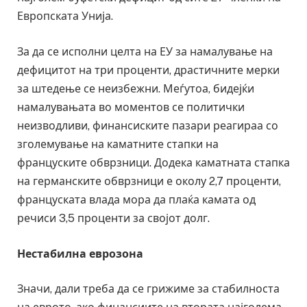
Европската Унија.
За да се исполни целта на ЕУ за намалување на
дефицитот на три проценти, драстичните мерки
за штедење се неизбежни. Меѓутоа, бидејќи
намалувањата во моментов се политички
неизводливи, финансиските пазари реагираа со
зголемување на каматните стапки на
француските обврзници. Додека каматната стапка
на германските обврзници е околу 2,7 проценти,
француската влада мора да плаќа камата од
речиси 3,5 проценти за својот долг.
Нестабилна еврозона
Значи, дали треба да се грижиме за стабилноста