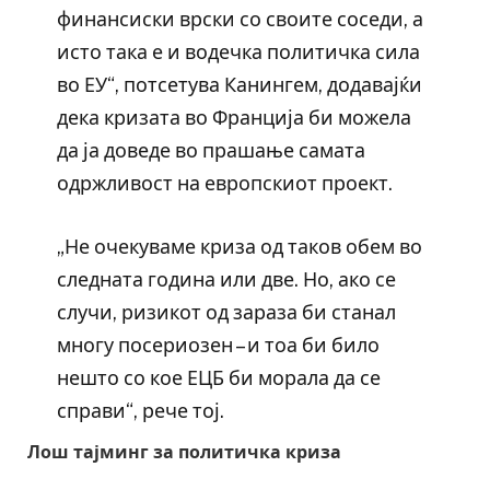
финансиски врски со своите соседи, а
исто така е и водечка политичка сила
во ЕУ“, потсетува Канингем, додавајќи
дека кризата во Франција би можела
да ја доведе во прашање самата
одржливост на европскиот проект.
„Не очекуваме криза од таков обем во
следната година или две. Но, ако се
случи, ризикот од зараза би станал
многу посериозен – и тоа би било
нешто со кое ЕЦБ би морала да се
справи“, рече тој.
Лош тајминг за политичка криза