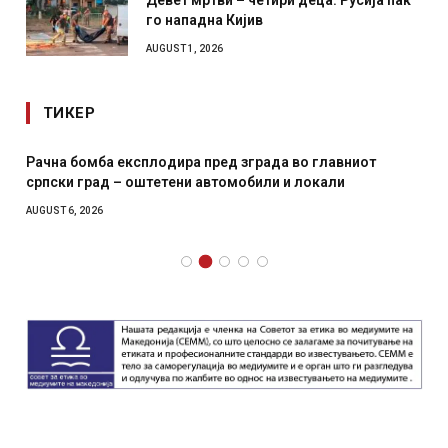
Девет мртви – четири деца: Русија пак
го нападна Кијив
AUGUST 1, 2026
ТИКЕР
Рачна бомба експлодира пред зграда во главниот
српски град – оштетени автомобили и локали
AUGUST 6, 2026