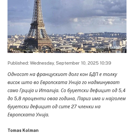
Фото: PIxabay
Published: Wednesday, September 10, 2025 10:39
Односот на францускиот долг кон БДП е толку
висок што во Европската Унија го надминуваат
само Грција и Италија. Со буџетски дефицит од 5,4
до 5,8 проценти оваа година, Париз има и најголем
буџетски дефицит од сите 27 членки на
Европската Унија.
Tomas
Kol
man