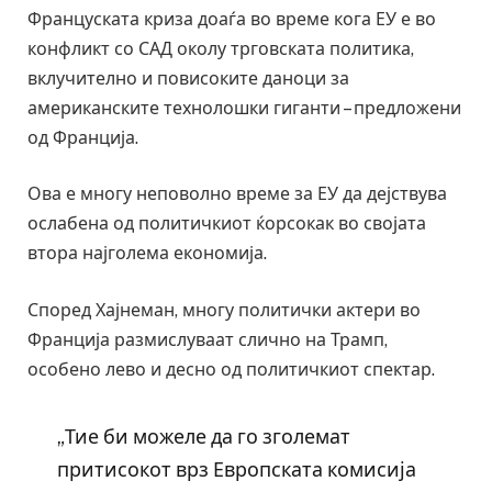
Француската криза доаѓа во време кога ЕУ е во
конфликт со САД околу трговската политика,
вклучително и повисоките даноци за
американските технолошки гиганти – предложени
од Франција.
Ова е многу неповолно време за ЕУ ​​да дејствува
ослабена од политичкиот ќорсокак во својата
втора најголема економија.
Според Хајнеман, многу политички актери во
Франција размислуваат слично на Трамп,
особено лево и десно од политичкиот спектар.
„Тие би можеле да го зголемат
притисокот врз Европската комисија