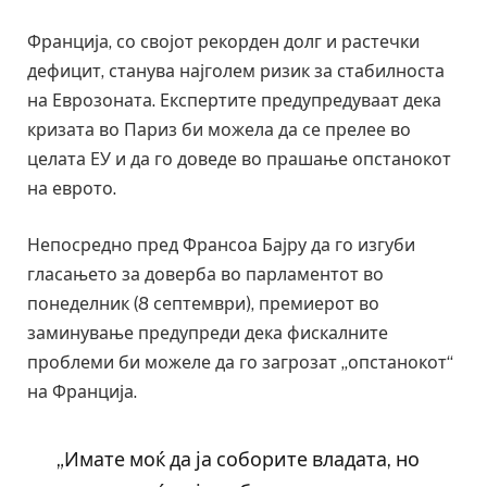
Франција, со својот рекорден долг и растечки
дефицит, станува најголем ризик за стабилноста
на Еврозоната. Експертите предупредуваат дека
кризата во Париз би можела да се прелее во
целата ЕУ и да го доведе во прашање опстанокот
на еврото.
Непосредно пред Франсоа Бајру да го изгуби
гласањето за доверба во парламентот во
понеделник (8 септември), премиерот во
заминување предупреди дека фискалните
проблеми би можеле да го загрозат „опстанокот“
на Франција.
„Имате моќ да ја соборите владата, но