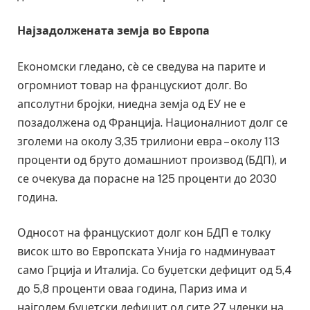
Најзадолжената земја во Европа
Економски гледано, сè се сведува на парите и
огромниот товар на францускиот долг. Во
апсолутни бројки, ниедна земја од ЕУ не е
позадолжена од Франција. Националниот долг се
зголеми на околу 3,35 трилиони евра – околу 113
проценти од бруто домашниот производ (БДП), и
се очекува да порасне на 125 проценти до 2030
година.
Односот на францускиот долг кон БДП е толку
висок што во Европската Унија го надминуваат
само Грција и Италија. Со буџетски дефицит од 5,4
до 5,8 проценти оваа година, Париз има и
најголем буџетски дефицит од сите 27 членки на