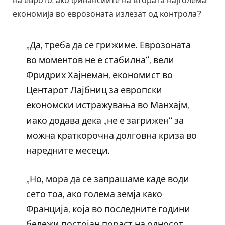
на еврото, ако финансиите на втората најголема
економија во еврозоната излезат од контрола?
„Да, треба да се грижиме. Еврозоната
во моментов не е стабилна“, вели
Фридрих Хајнеман, економист во
Центарот Лајбниц за европски
економски истражувања во Манхајм,
иако додава дека „не е загрижен“ за
можна краткорочна долговна криза во
наредните месеци.
„Но, мора да се запрашаме каде води
сето тоа, ако голема земја како
Франција, која во последните години
бележи постојан пораст на односот