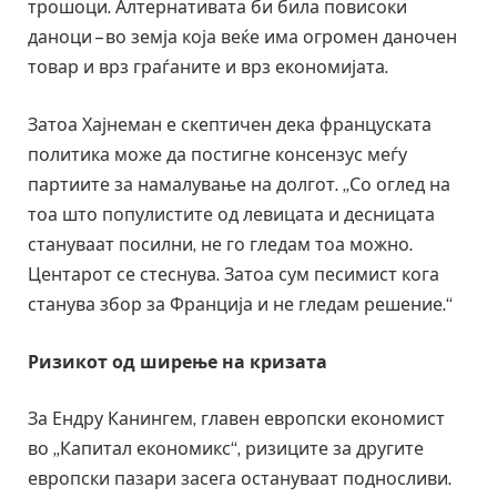
трошоци. Алтернативата би била повисоки
даноци – во земја која веќе има огромен даночен
товар и врз граѓаните и врз економијата.
Затоа Хајнеман е скептичен дека француската
политика може да постигне консензус меѓу
партиите за намалување на долгот. „Со оглед на
тоа што популистите од левицата и десницата
стануваат посилни, не го гледам тоа можно.
Центарот се стеснува. Затоа сум песимист кога
станува збор за Франција и не гледам решение.“
Ризикот од ширење на кризата
За Ендру Канингем, главен европски економист
во „Капитал економикс“, ризиците за другите
европски пазари засега остануваат подносливи.