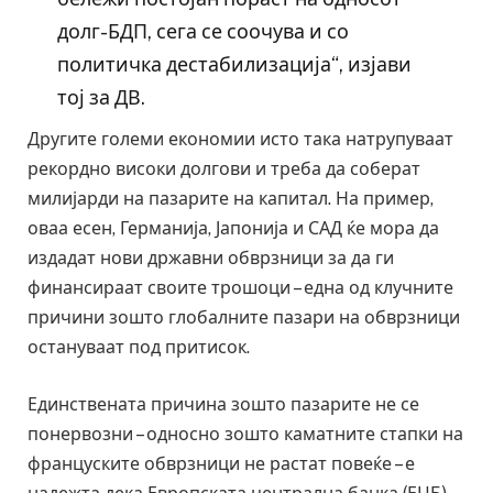
долг-БДП, сега се соочува и со
политичка дестабилизација“, изјави
тој за ДВ.
Другите големи економии исто така натрупуваат
рекордно високи долгови и треба да соберат
милијарди на пазарите на капитал. На пример,
оваа есен, Германија, Јапонија и САД ќе мора да
издадат нови државни обврзници за да ги
финансираат своите трошоци – една од клучните
причини зошто глобалните пазари на обврзници
остануваат под притисок.
Единствената причина зошто пазарите не се
понервозни – односно зошто каматните стапки на
француските обврзници не растат повеќе – е