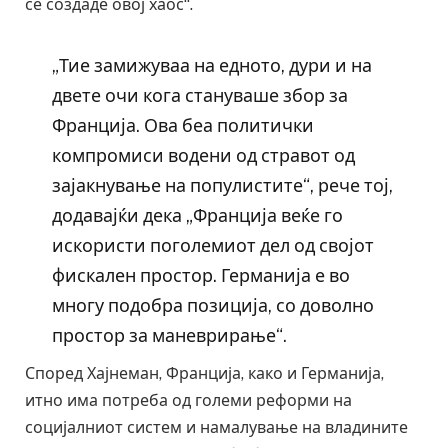
се создаде овој хаос“.
„Тие замижуваа на едното, дури и на
двете очи кога стануваше збор за
Франција. Ова беа политички
компромиси водени од стравот од
зајакнување на популистите“, рече тој,
додавајќи дека „Франција веќе го
искористи поголемиот дел од својот
фискален простор. Германија е во
многу подобра позиција, со доволно
простор за маневрирање“.
Според Хајнеман, Франција, како и Германија,
итно има потреба од големи реформи на
социјалниот систем и намалување на владините