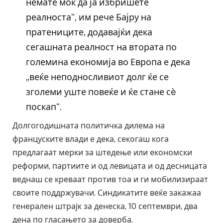
немате моќ да ја избришете
реалноста“, им рече Бајру на
пратениците, додавајќи дека
сегашната реалност на втората по
големина економија во Европа е дека
„веќе неподносливиот долг ќе се
зголеми уште повеќе и ќе стане сè
поскап“.
Долгогодишната политичка дилема на
француските влади е дека, секогаш кога
предлагаат мерки за штедење или економски
реформи, партиите и од левицата и од десницата
веднаш се креваат против тоа и ги мобилизираат
своите поддржувачи. Синдикатите веќе закажаа
генерален штрајк за денеска, 10 септември, два
дена по гласањето за доверба.