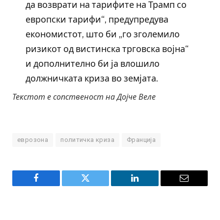
да возврати на тарифите на Трамп со
европски тарифи“, предупредува
економистот, што би „го зголемило
ризикот од вистинска трговска војна“
и дополнително би ја влошило
должничката криза во земјата.
Текстот е сопственост на Дојче Веле
еврозона
политичка криза
Франција
Facebook
Twitter
LinkedIn
Email