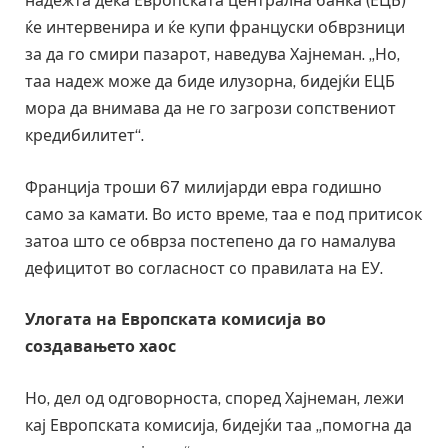
надежта дека Европската централна банка (ЕЦБ)
ќе интервенира и ќе купи француски обврзници
за да го смири пазарот, наведува Хајнеман. „Но,
таа надеж може да биде илузорна, бидејќи ЕЦБ
мора да внимава да не го загрози сопствениот
кредибилитет“.
Франција троши 67 милијарди евра годишно
само за камати. Во исто време, таа е под притисок
затоа што се обврза постепено да го намалува
дефицитот во согласност со правилата на ЕУ.
Улогата на Европската комисија во
создавањето хаос
Но, дел од одговорноста, според Хајнеман, лежи
кај Европската комисија, бидејќи таа „помогна да