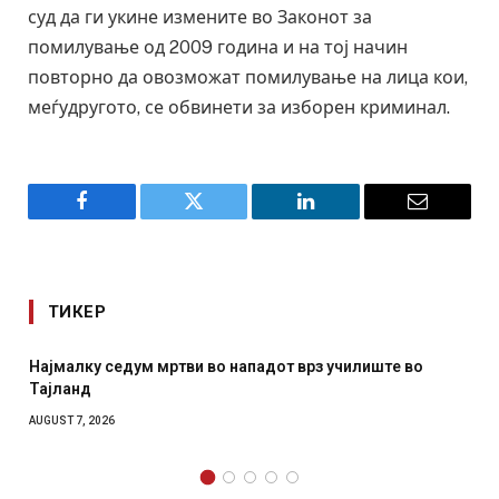
суд да ги укине измените во Законот за
помилување од 2009 година и на тој начин
повторно да овозможат помилување на лица кои,
меѓудругото, се обвинети за изборен криминал.
Facebook
Twitter
LinkedIn
Email
ТИКЕР
 нападот врз училиште во
СОЗИС: Украинците повеќе им
отколку на Зеленски
AUGUST 7, 2026