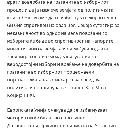
врати довербата на граѓаните во изборниот
процес и да ја извлече земјата од политичката
криза. Очекуваме да се избегнува секој потег кој
би бил спротивен на оваа цел. Секоја сугестија за
неказнивност во однос на дела поврзани со
изборите ќе биде во спротивност на напорите
инвестирани од земјата и од меѓународната
заедница кон овозможување услови за
веродостојни избори и враќање на довербата на
граѓаните во изборниот процес – вели
портпаролката на комесарот за соседска
политика и проширување Јоханес Хан, Маја
Коцијанчич.
Европската Унија очекува да се избегнуваат
чекори кои ќе бидат во спротивност со
Договорот од Пржино, по одлуката на Уставниот