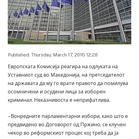
Published: Thursday, March 17, 2016 12:28
Европската Комисија реагира на одлуката на
Уставниот суд во Македонија, на претседателот
на државата да му го врати правото да помилува
осомничени и осудени лица за изборен
криминал. Неказнивоста е неприфатлива.
– Вонредните парламентарни избори, како што е
предвидено во Договорот од Пржино, се клучен
чекор во реформскиот процес кој треба да ја