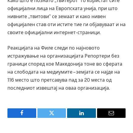
Како што е познато „твитерот” го користат сите
официјални лица на Европската унија, при што
нивните „твитови” се земаат и како нивен
официјален став оти истите тие ги објавуваат и на
своите официјални интернет-страници.
Реакцијата на Филе следи по најновото
истражување на организацијата Репортери без
граници според кое Македонија тоне во сферата
на слободата на медиумите – земјата се најде на
116 место што претсавува пад за 20 места од
последниот извештај на оваа организација.
Facebook
Twitter
LinkedIn
Email