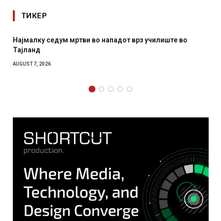
ТИКЕР
падот врз училиште во
СОЗИС: Украинците повеќе им ве
отколку на Зеленски
AUGUST 7, 2026