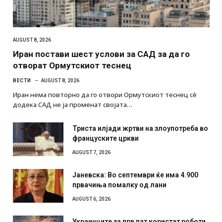
AUGUST 8, 2026
Иран постави шест услови за САД за да го
отворат Ормутскиот теснец
ВЕСТИ
AUGUST 8, 2026
Иран нема повторно да го отвори Ормутскиот теснец сè
додека САД не ја променат својата…
Триста илјади жртви на злоупотреба во
француските цркви
AUGUST 7, 2026
Јаневска: Во септември ќе има 4.900
првачиња помалку од лани
AUGUST 6, 2026
Украинците за прв пат користат роботи