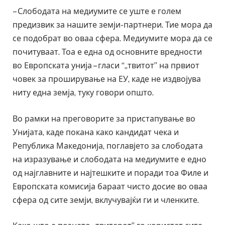
– Слободата на медиумите се уште е голем
предизвик за нашите земји-партнери. Тие мора да
се подобрат во оваа сфера. Медиумите мора да се
почитуваат. Тоа е една од основните вредности
во Европската унија – гласи “„твитот” на првиот
човек за проширување на ЕУ, каде не издвојува
ниту една земја, туку говори општо.
Во рамки на преговорите за пристапување во
Унијата, каде покана како кандидат чека и
Република Македонија, поглавјето за слободата
на изразување и слободата на медиумите е едно
од најглавните и најтешките и поради тоа Филе и
Европската комисија бараат чисто досие во оваа
сфера од сите земји, вклучувајќи ги и членките.