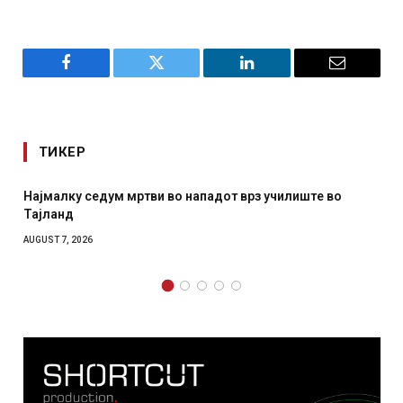
Facebook
Twitter
LinkedIn
Email
ТИКЕР
от врз училиште во
СОЗИС: Украинците повеќе им верув
отколку на Зеленски
AUGUST 7, 2026