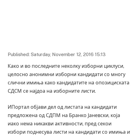
Published: Saturday, November 12, 2016 15:13
Како и во последните неколку изборни циклуси,
целосно анонимни изборни кандидати со многу
слични имиња како кандидатите на опозициската
СДСМ се најдоа на изборните листи.
ИПортал објави дел од листата на кандидати
предложена од СДПМ на Бранко Јаневски, која
иако нема никакви активности, пред секои
избори поднесува листи на кандидати со имиња и