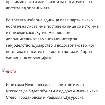
презимиња исти или слични на носителите на
листите од опозицијата.
Во третата изборна единица оваа партија како
носител на листа има поставено лице со исто име
и презиме како Љупчо Николовски,
дополнителниот заменик министер за
земјоделство, шумарство и водостопанство, кој
исто така е носител на листата во таа изборна
единица на опозицијата.
И не само Николовски, гласачите ќе имаат
можност да бидат збунети и од други имиња како
Стево Продановски и Радмила Шукуроска.