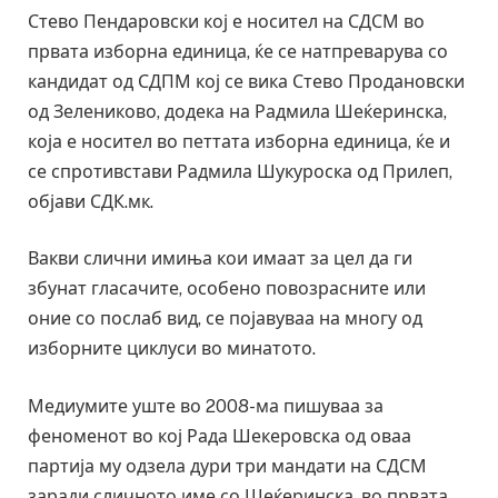
Стево Пендаровски кој е носител на СДСМ во
првата изборна единица, ќе се натпреварува со
кандидат од СДПМ кој се вика Стево Продановски
од Зелениково, додека на Радмила Шеќеринска,
која е носител во петтата изборна единица, ќе и
се спротивстави Радмила Шукуроска од Прилеп,
објави СДК.мк.
Вакви слични имиња кои имаат за цел да ги
збунат гласачите, особено повозрасните или
оние со послаб вид, се појавуваа на многу од
изборните циклуси во минатото.
Медиумите уште во 2008-ма пишуваа за
феноменот во кој Рада Шекеровска од оваа
партија му одзела дури три мандати на СДСМ
заради сличното име со Шеќеринска, во првата,