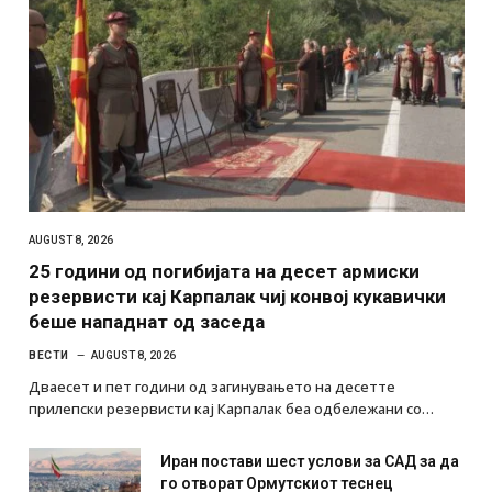
AUGUST 8, 2026
25 години од погибијата на десет армиски
резервисти кај Карпалак чиј конвој кукавички
беше нападнат од заседа
ВЕСТИ
AUGUST 8, 2026
Дваесет и пет години од загинувањето на десетте
прилепски резервисти кај Карпалак беа одбележани со…
Иран постави шест услови за САД за да
го отворат Ормутскиот теснец