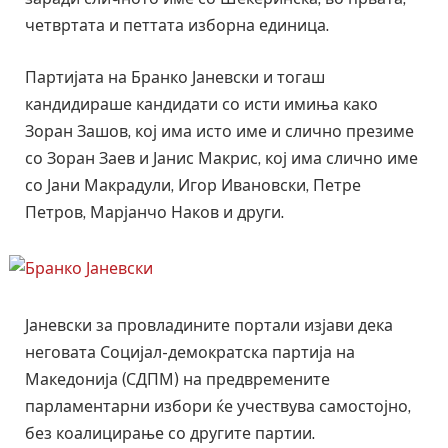
четвртата и петтата изборна единица.
Партијата на Бранко Јаневски и тогаш
кандидираше кандидати со исти имиња како
Зоран Зашов, кој има исто име и слично презиме
со Зоран Заев и Јанис Макрис, кој има слично име
со Јани Макрадули, Игор Ивановски, Петре
Петров, Марјанчо Наков и други.
Јаневски за провладините портали изјави дека
неговата Социјал-демократска партија на
Македонија (СДПМ) на предвремените
парламентарни избори ќе учествува самостојно,
без коалицирање со другите партии.