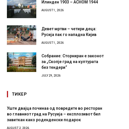
Илинден 1903 – АСНОМ 1944
AUGUST 1, 2026
Девет мртви – четири деца:
Русија пак го нападна Кијив
AUGUST 1, 2026
Собрание: Сторниран е законот
за „Скопје град на културата
без тендери“
JULY 29, 2026
ТИКЕР
Уште двајца починаа од повредите во ресторан
Детали 
во главниот град на Русуија – експлозивот бил
Русија 
завиткан како роденденски подарок
биде у
AUGUST 2, 2026
AUGUST 2,