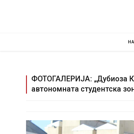
Н
ФОТОГАЛЕРИЈА: „Дубиоза К
автономната студентска зо
Руска новинарка е осудена на 12 годин
за „велепредавство“
JULY 29, 2026