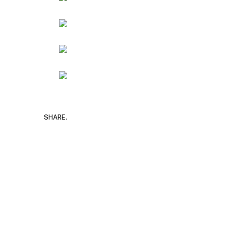
SHARE.
Руска новинарка е осудена на 12 годин
за „велепредавство“
JULY 29, 2026