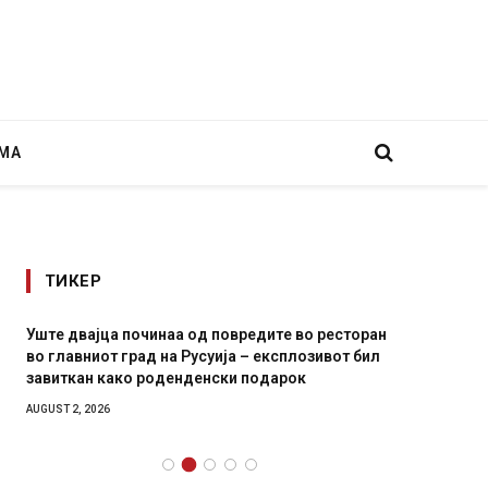
МА
ТИКЕР
Уште двајца починаа од повредите во ресторан
Детали 
во главниот град на Русуија – експлозивот бил
Русија 
завиткан како роденденски подарок
биде у
AUGUST 2, 2026
AUGUST 2,