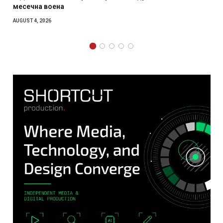
главниот град на Русуија – експлоз
како роденденски подарок
AUGUST 2, 2026