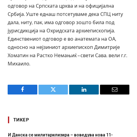
одговор на Српската црква и на официјална
Србија. Уште еднаш потсетуваме дека СПЦ ниту
дала, ниту, пак, има одговор зошто била под
јурисдикција на Охридската архиепископија.
Единствениот одговор е во анатемата на ОА,
односно на нејзиниот архиепископ Димитрије
Хоматин на Растко Немањиќ – свети Сава. вели г.г.
Михаило.
Facebook
Twitter
LinkedIn
Email
ТИКЕР
оведува нова 11-
Уште двајца починаа од повредите 