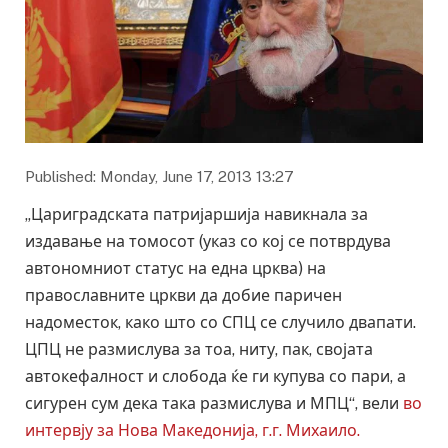
Published: Monday, June 17, 2013 13:27
„Цариградската патријаршија навикнала за
издавање на томосот (указ со кој се потврдува
автономниот статус на една црква) на
православните цркви да добие паричен
надоместок, како што со СПЦ се случило двапати.
ЦПЦ не размислува за тоа, ниту, пак, својата
автокефалност и слобода ќе ги купува со пари, а
сигурен сум дека така размислува и МПЦ“, вели
во
интервју за Нова Македонија, г.г. Михаило.