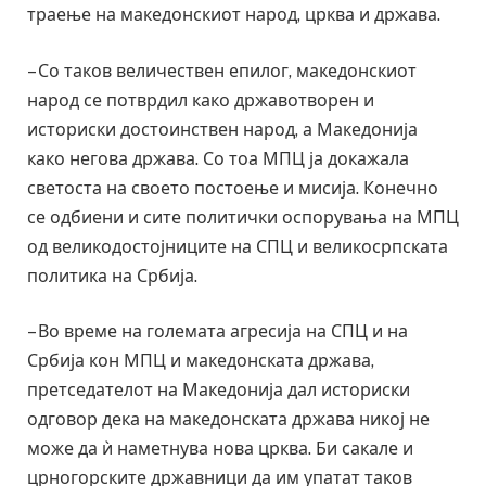
траење на македонскиот народ, црква и држава.
– Со таков величествен епилог, македонскиот
народ се потврдил како државотворен и
историски достоинствен народ, а Македонија
како негова држава. Со тоа МПЦ ја докажала
светоста на своето постоење и мисија. Конечно
се одбиени и сите политички оспорувања на МПЦ
од великодостојниците на СПЦ и великосрпската
политика на Србија.
– Во време на големата агресија на СПЦ и на
Србија кон МПЦ и македонската држава,
претседателот на Македонија дал историски
одговор дека на македонската држава никој не
може да ѝ наметнува нова црква. Би сакале и
црногорските државници да им упатат таков