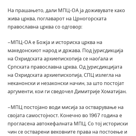
На прашањето, дали МПЦ-ОА ја доживувате како
жива црква, поглаварот на Црногорската
православна црква со одговор:
– МПЦ-ОА е Божја и историска црква на
македонскиот народ и држава. Под јурисдикција
на Охридската архиепископија се наоѓала и
Српската православна црква. Од јурисдикцијата
на Охридската архиепископија, СПЦ излегла на
неканонски и незаконски начин, за што постојат
аргументи, кои ги сведочел Димитрије Хоматијан.
– МПЦ постојано води мисија за остварување на
својата самостојност. Конечно во 1967 година е
прогласена автокефалната МПЦ. Со тој историски
чин се остварени вековните права на постоење и