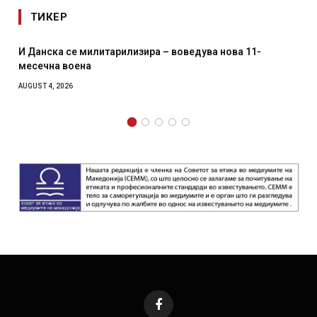
ТИКЕР
литарилизира – воведува нова 11-
Уште двајца почина
главниот град на Р
како роденденски
AUGUST 2, 2026