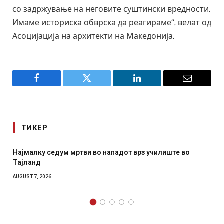
со задржување на неговите суштински вредности.
Имаме историска обврска да реагираме“, велат од
Асоцијација на архитекти на Македонија.
Facebook
Twitter
LinkedIn
Email
ТИКЕР
е во
СОЗИС: Украинците повеќе им веруваат на генерал
отколку на Зеленски
AUGUST 7, 2026