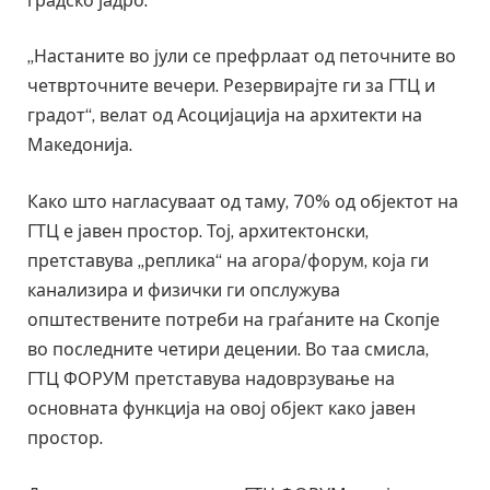
градско јадро.
„Настаните во јули се префрлаат од петочните во
четврточните вечери. Резервирајте ги за ГТЦ и
градот“, велат од Асоцијација на архитекти на
Македонија.
Како што нагласуваат од таму, 70% од објектот на
ГТЦ е јавен простор. Тој, архитектонски,
претставува „реплика“ на агора/форум, која ги
канализира и физички ги опслужува
општествените потреби на граѓаните на Скопје
во последните четири децении. Во таа смисла,
ГТЦ ФОРУМ претставува надоврзување на
основната функција на овој објект како јавен
простор.