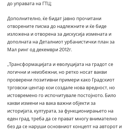
до управата на ГТЦ;
Дополнително, ќе бидат јавно прочитани
отворените писма до надлежните и ќе биде
изложена и отворена за дискусија измената и
дополната на Деталниот урбанистички план за
Мал ринг од декември 2012г.
„Трансформацијата и еволуцијата на градот се
логични и неизбежни, но ретко носат вакви
проверени позитивни примери како Градскиот
трговски центар кои создале нова вредност, но
истовремено го испочитувале постојното. Било
какви измени на вака важни објекти за
историјата, културата, за функционирањето на
еден град, треба да се прават многу внимателно
без да се наруши основниот концепт на авторот и