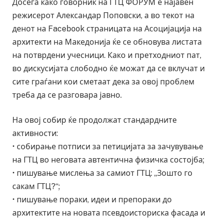
Досега како говорник на ГТЦ ФОРУМ е најавен
режисерот Александар Поповски, а во текот на
денот на Facebook страницата на Асоцијација на
архитекти на Македонија ќе се обновува листата
на потврдени учесници. Како и претходниот пат,
во дискусијата слободно ќе можат да се вклучат и
сите граѓани кои сметаат дека за овој проблем
треба да се разговара јавно.
На овој собир ќе продолжат стандардните
активности:
• собирање потписи за петицијата за зачувување
на ГТЦ во неговата автентична физичка состојба;
• пишување мислења за самиот ГТЦ: „Зошто го
сакам ГТЦ?“;
• пишување пораки, идеи и препораки до
архитектите на новата псевдоисториска фасада и