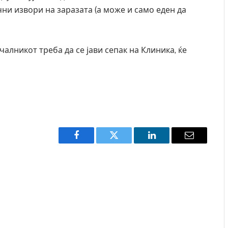
ни извори на заразата (а може и само еден да
алникот треба да се јави сепак на Клиника, ќе
Facebook
Twitter
LinkedIn
Email
а од повредите во ресторан
Најмалку седум мртви во напа
 Русуија – експлозивот бил
во Тајланд
енденски подарок
AUGUST 7, 2026