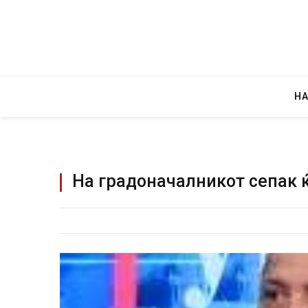
Н
На градоначалникот сепак 
Уште двајца починаа од п
во главниот град на Русуиј
завиткан како роденденск
AUGUST 2, 2026