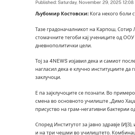
Published: Saturday, November 29, 2025 12:08
Љубомир Костовски
:
Кога некого боли с
Тазе градоначалникот на Карпош, Сотир 
стомачните тегоби кај учениците од ООУ 
дневнополитички цели.
Тој за 4NEWS изјавил дека и самиот пос
нагласил дека е клучно институциите да 
заклучоци.
Е па зајклучоците се познати. Во пример
смена во основното училиште „Димо Хаџи
присуство на грам-негативни бактерии од
Според Институтот за јавно здравје (ИЈЗ)
и на три чешми во училиштето. Комбинаци