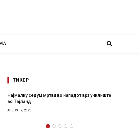
МА
ТИКЕР
з училиште
СОЗИС: Украинците повеќе им веруваат на
генералите отколку на Зеленски
AUGUST 7, 2026