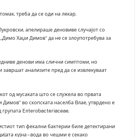
томак, треба да се оди на лекар.
Лукровски, апелираше деновиве случајот со
„Димо Хаџи Димов“ да не се злоупотребува за
ледниве денови има слични симптоми, но
ги завршат анализите пред да се извлекуваат
окот од мусаката што се служела во првата
 Димов“ во скопската населба Влае, утврдено е
 групата Enterobacteriaceae.
, истиот тип фекални бактерии биле детектирани
јата кујна – вода во чешми е секако