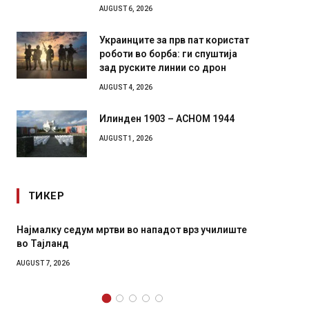
AUGUST 6, 2026
Украинците за прв пат користат
роботи во борба: ги спуштија
зад руските линии со дрон
AUGUST 4, 2026
Илинден 1903 – АСНОМ 1944
AUGUST 1, 2026
ТИКЕР
дот врз училиште
СОЗИС: Украинците повеќе им веруваат н
генералите отколку на Зеленски
AUGUST 7, 2026