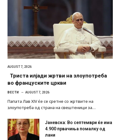
AUGUST 7, 2026
Триста илјади жртви на злоупотреба
во француските цркви
ВЕСТИ
AUGUST 7, 2026
Папата Лав XIV ќе се сретне со жртвите на
злоупотреба од страна на свештеници за…
Јаневска: Во септември ќе има
4.900 првачиња помалку од
лани