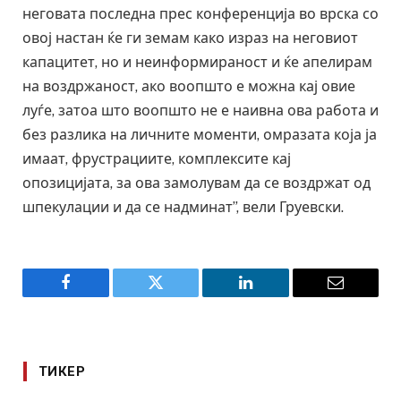
неговата последна прес конференција во врска со
овој настан ќе ги земам како израз на неговиот
капацитет, но и неинформираност и ќе апелирам
на воздржаност, ако воопшто е можна кај овие
луѓе, затоа што воопшто не е наивна ова работа и
без разлика на личните моменти, омразата која ја
имаат, фрустрациите, комплексите кај
опозицијата, за ова замолувам да се воздржат од
шпекулации и да се надминат”, вели Груевски.
Facebook
Twitter
LinkedIn
Email
ТИКЕР