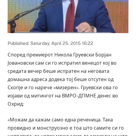
Published: Saturday, April 25, 2015 16:22
Според премиерот Никола Груевски Борјан
Јовановски сам си го испратил венецот кој во
средата вечер беше испратен на неговата
домашна адреса додека тој беше отсутен од
Скопје и го нарече «мизерен». Груевски ова го
изјави од митингот на ВМРО-ДПМНЕ денес во
Охрид:
«Можам да кажам само една реченица. Така
провидно и монструозно е тоа што самите си го