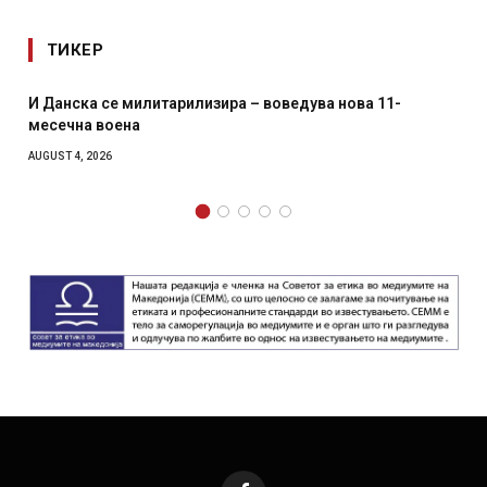
ТИКЕР
ра – воведува нова 11-
Уште двајца починаа од повр
главниот град на Русуија – е
како роденденски подарок
AUGUST 2, 2026