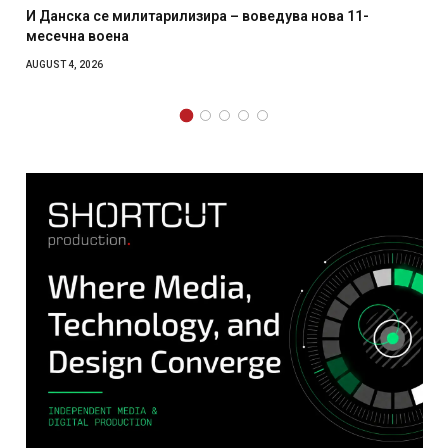
 нова 11-
Уште двајца починаа од повредите во ресто
главниот град на Русуија – експлозивот бил
како роденденски подарок
AUGUST 2, 2026