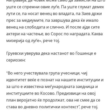
направија, да човек може само да замисли на што
уште се спремни овие луѓе. Па уште глумат демек
лути се, па носат венец во владата, па Заев држи
прес за медиумите, па завршува дека ќе имало
венец на слободата и слично. И после ајде сите
актери на частење, во Сорос по наградата. Каква
мизерија од луѓе», рече тој.
Груевски уверува дека настанот во Гошинце е
сериозен:
“Во него учествувала група учесници, чиј
идентитет веќе е познат на нашите институции и
за што е известена меѓународната заедница и
институциите во Косово. Предизвици на овој
план веројатно ќе продолжат, ова не смее да се
става во дневно политички контекст”, рече тој.