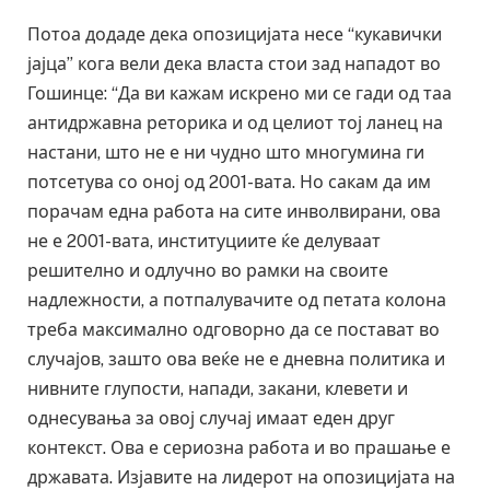
Потоа додаде дека опозицијата несе “кукавички
јајца” кога вели дека власта стои зад нападот во
Гошинце: “Да ви кажам искрено ми се гади од таа
антидржавна реторика и од целиот тој ланец на
настани, што не е ни чудно што многумина ги
потсетува со оној од 2001-вата. Но сакам да им
порачам една работа на сите инволвирани, ова
не е 2001-вата, институциите ќе делуваат
решително и одлучно во рамки на своите
надлежности, а потпалувачите од петата колона
треба максимално одговорно да се постават во
случајов, зашто ова веќе не е дневна политика и
нивните глупости, напади, закани, клевети и
однесувања за овој случај имаат еден друг
контекст. Ова е сериозна работа и во прашање е
државата. Изјавите на лидерот на опозицијата на