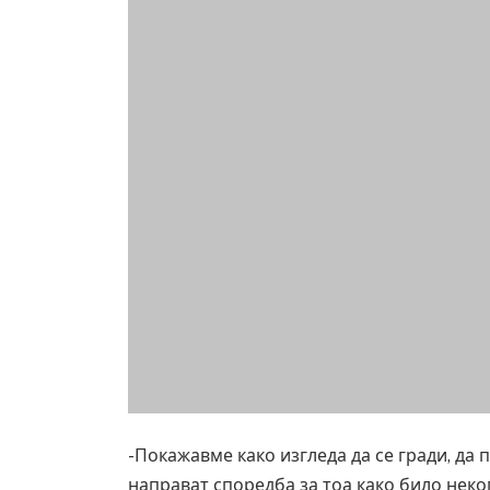
-Покажавме како изгледа да се гради, да
направат споредба за тоа како било неко