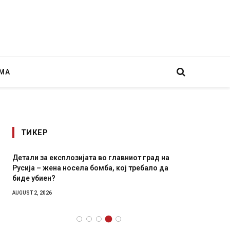
МА
ТИКЕР
Детали за експлозијата во главниот град на
Грција:
Русија – жена носела бомба, кој требало да
JULY 30, 2
биде убиен?
AUGUST 2, 2026