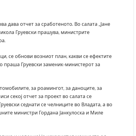
 дава отчет за сработеното. Во салата „Јане
Никола Груевски прашува, министрите
ра.
ци, се обнови возниот план, какви се ефектите
 го праша Груевски заменик-министерот за
томобилите, за роамингот, за даноците, за
чиси секој отчет за проект во салата се
Груевски седнати се челниците во Владата, а во
шните министри Гордана Јанкулоска и Миле