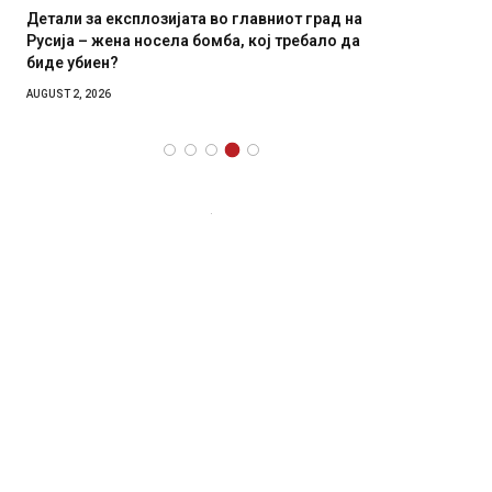
Детали за експлозијата во главниот град на
Грција:
Русија – жена носела бомба, кој требало да
JULY 30, 2
биде убиен?
AUGUST 2, 2026