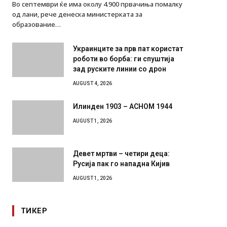
Во септември ќе има околу 4.900 првачиња помалку
од лани, рече денеска министерката за
образование…
Украинците за прв пат користат
роботи во борба: ги спуштија
зад руските линии со дрон
AUGUST 4, 2026
Илинден 1903 – АСНОМ 1944
AUGUST 1, 2026
Девет мртви – четири деца:
Русија пак го нападна Кијив
AUGUST 1, 2026
ТИКЕР