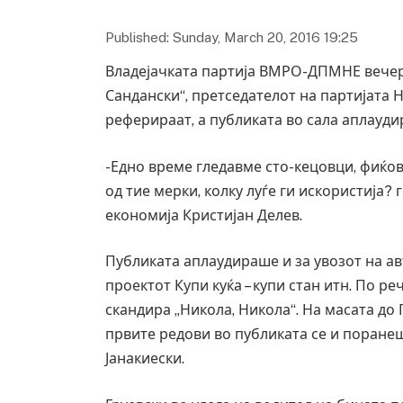
Published: Sunday, March 20, 2016 19:25
Владејачката партија ВМРО-ДПМНЕ вечерва
Сандански“, претседателот на партијата 
реферираат, а публиката во сала аплауди
-Едно време гледавме сто-кецовци, фиќов
од тие мерки, колку луѓе ги искористија?
економија Кристијан Делев.
Публиката аплаудираше и за увозот на ав
проектот Купи куќа – купи стан итн. По ре
скандира „Никола, Никола“. На масата до 
првите редови во публиката се и поране
Јанакиески.