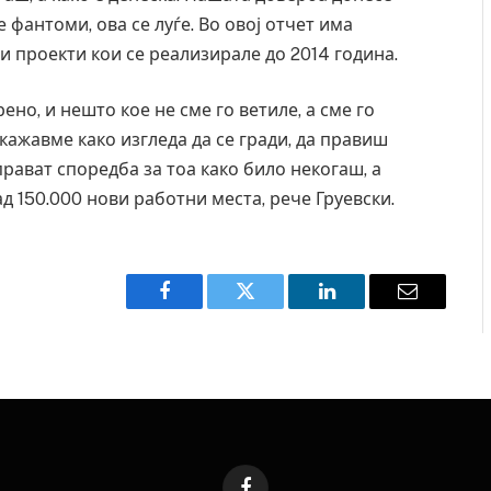
 фантоми, ова се луѓе. Во овој отчет има
ои проекти кои се реализирале до 2014 година.
ено, и нешто кое не сме го ветиле, а сме го
кажавме како изгледа да се гради, да правиш
рават споредба за тоа како било некогаш, а
д 150.000 нови работни места, рече Груевски.
Facebook
Twitter
LinkedIn
Email