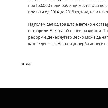
над 150.000 нови работни места. Ова не се
проекти од 2014 до 2016 година, но и нек
Најголем дел од тоа што е ветено е оствар
оствариле. Ете тоа нè прави различни. По
реформи. Денес луѓето лесно може да нап
како е денеска. Нашата доверба донесе на
SHARE.