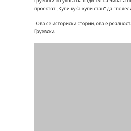
Груевски во улога на водител на бината п
д зграда во
И Данска се милитарилизира – воведув
проектот „Купи куќа-купи стан“ да сподели
етени автомобили и
11-месечна воена
AUGUST 4, 2026
-Ова се историски стории, ова е реалност
Груевски.