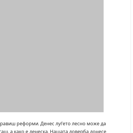
 правиш реформи. Денес луѓето лесно може да
гаш, а како е денеска. Нашата доверба донесе