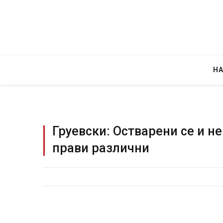
Н
Груевски: Остварени се и не
прави различни
д зграда во
И Данска се милитарилизира – воведув
етени автомобили и
11-месечна воена
AUGUST 4, 2026