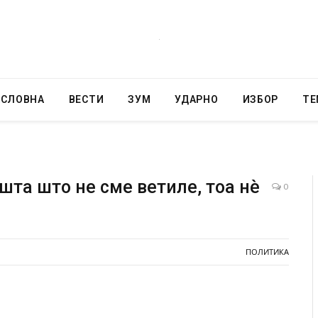
АСЛОВНА
ВЕСТИ
ЗУМ
УДАРНО
ИЗБОР
ТЕ
шта што не сме ветиле, тоа нè
0
а нова
Уште двајца починаа од повредите во ресторан
во главниот град на Русуија – експлозивот бил
завиткан како роденденски подарок
ПОЛИТИКА
AUGUST 2, 2026