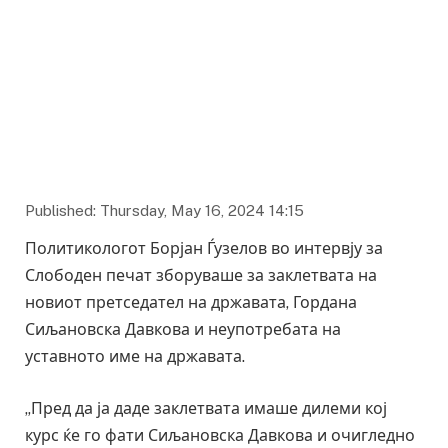
Foto: Sloboden Pecat
Published: Thursday, May 16, 2024 14:15
Политикологот Борјан Ѓузелов во интервју за
Слободен печат зборуваше за заклетвата на
новиот претседател на државата, Гордана
Сиљановска Давкова и неупотребата на
уставното име на државата.
„Пред да ја даде заклетвата имаше дилеми кој
курс ќе го фати Сиљановска Давкова и очигледно