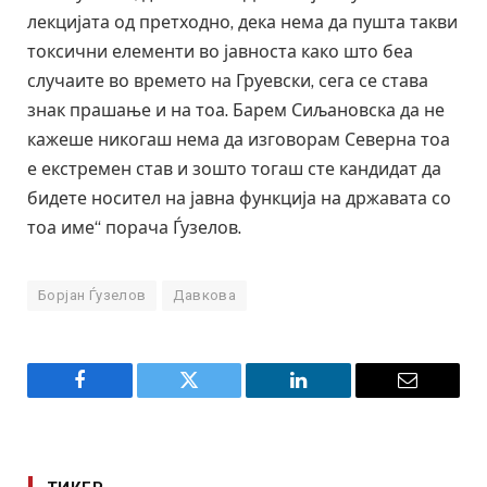
лекцијата од претходно, дека нема да пушта такви
токсични елементи во јавноста како што беа
случаите во времето на Груевски, сега се става
знак прашање и на тоа. Барем Сиљановска да не
кажеше никогаш нема да изговорам Северна тоа
е екстремен став и зошто тогаш сте кандидат да
бидете носител на јавна функција на државата со
тоа име“ порача Ѓузелов.
Борјан Ѓузелов
Давкова
Facebook
Twitter
LinkedIn
Email