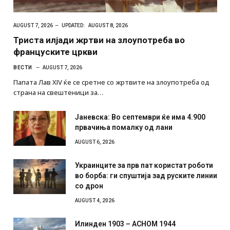
AUGUST 7, 2026
UPDATED:
AUGUST 8, 2026
Триста илјади жртви на злоупотреба во
француските цркви
ВЕСТИ
AUGUST 7, 2026
Папата Лав XIV ќе се сретне со жртвите на злоупотреба од
страна на свештеници за…
Јаневска: Во септември ќе има 4.900
првачиња помалку од лани
AUGUST 6, 2026
Украинците за прв пат користат роботи
во борба: ги спуштија зад руските линии
со дрон
AUGUST 4, 2026
Илинден 1903 – АСНОМ 1944