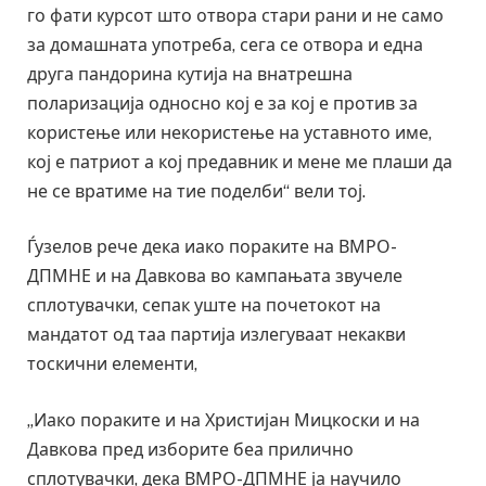
го фати курсот што отвора стари рани и не само
за домашната употреба, сега се отвора и една
друга пандорина кутија на внатрешна
поларизација односно кој е за кој е против за
користење или некористење на уставното име,
кој е патриот а кој предавник и мене ме плаши да
не се вратиме на тие поделби“ вели тој.
Ѓузелов рече дека иако пораките на ВМРО-
ДПМНЕ и на Давкова во кампањата звучеле
сплотувачки, сепак уште на почетокот на
мандатот од таа партија излегуваат некакви
тоскични елементи,
„Иако пораките и на Христијан Мицкоски и на
Давкова пред изборите беа прилично
сплотувачки, дека ВМРО-ДПМНЕ ја научило