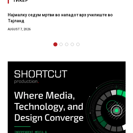
ТИКЕР
з училиште во
СОЗИС: Украинците повеќе им веруваат н
отколку на Зеленски
AUGUST 7, 2026