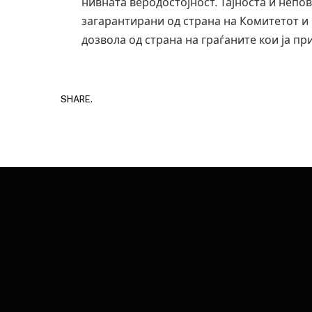
нивната веродостојност. Тајноста и непо
загарантирани од страна на Комитетот и 
дозвола од страна на граѓаните кои ја пр
SHARE.