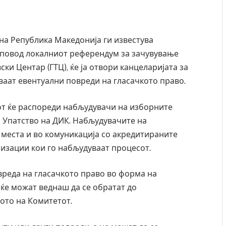
на Република Македонија ги известува
по повод локалниот референдум за зачувување
ки Центар (ГТЦ), ќе ја отвори канцеларијата за
ваат евентуални повреди на гласачкото право.
от ќе распореди набљудувачи на изборните
о Упатство на ДИК. Набљудувачите на
 места и во комуникација со акредитираните
изации кои го набљудуваат процесот.
вреда на гласачкото право во форма на
ќе можат веднаш да се обратат до
ото на Комитетот.