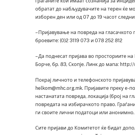
Граѓаните кои имаат сознанија за инциден
обратат до набљудувачите на терен ќе мо
изборен ден или од 07 до 19 часот следни
– Пријавување на повреда на гласачкото
броевите: (0)2 3119 073 и 078 252 812
– Да поднесат пријава во просториите на 
Борче, бр. 83, Скопје. Линк до мапа: http:
Покрај личното и телефонското пријавув
helkom@mhc.org.mk. Пријавите преку е-п
настанатата повреда, локација (број на г
повредата на избирачкото право. Граѓани
ги своите лични податоци или анонимно.
Сите пријави до Комитетот ќе бидат доп