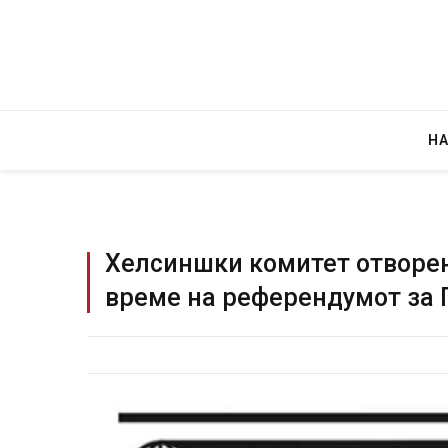
Н
Хелсиншки комитет отворен
време на референдумот за 
Грциј
JULY 30,