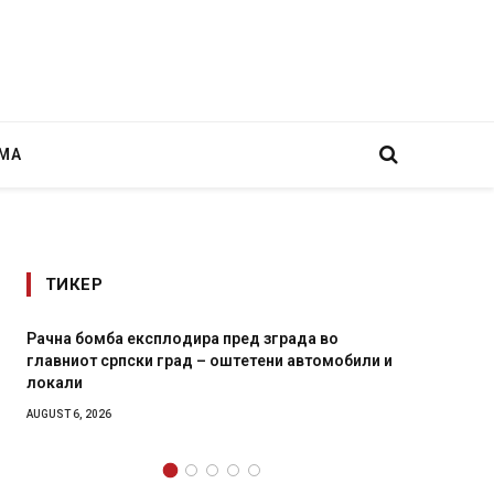
МА
ТИКЕР
плодира пред зграда во
И Данска се милитарилизир
 град – оштетени автомобили и
11-месечна воена
AUGUST 4, 2026