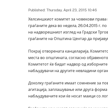
Published: Thursday, April 23, 2015 10:46
Хелсиншкиот комитет за човекови права 
граѓаните дека во недела, 26.04.2015 г. 
на надворешниот изглед на Градски Трговс
граѓаните на Општина Центар да пријаву
Покрај отворената канцеларија, Комитет
места во општината, согласно објавенот
Комитетот ќе бидат надвор од изборните
набљудувачи на другите невладини орган
Доколку граѓаните имаат сомнение за по
агитација, заплашување или друга форма 
набљудувачите кои ќе носат маици со лог