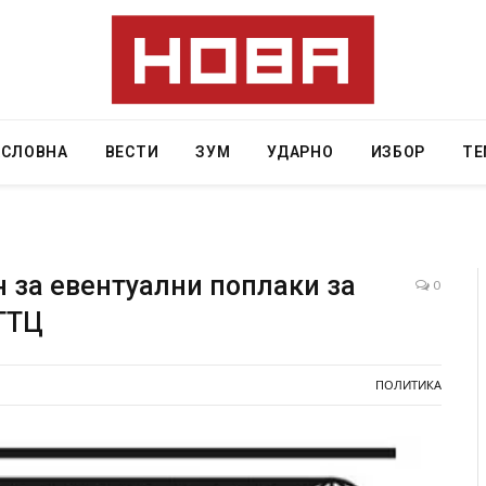
АСЛОВНА
ВЕСТИ
ЗУМ
УДАРНО
ИЗБОР
ТЕ
 за евентуални поплаки за
0
ГТЦ
а: Горат Парос, Андрос, Калимнос, Крит, …
Рачна бомба екс
главниот српски
 2026
локали
ПОЛИТИКА
AUGUST 6, 2026