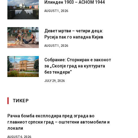
Илинден 1903 – АСНОМ 1944
AUGUST 1, 2026
Девет мртви – четири деца:
Русија пак го нападна Кијив
AUGUST 1, 2026
Собрание: Сторниран е законот
за „Скопје град на културата
без тендери“
JULY 29, 2026
ТИКЕР
бомба експлодира пред зграда во
И Данска се мили
от српски град – оштетени автомобили и
11-месечна воена
и
AUGUST 4, 2026
 2026