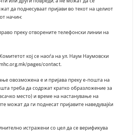
ти или други повреди, а не можат да се
жат да поднесуваат пријави во текот на целиот
от начин:
 право преку отворените телефонски линии на
Комитетот кој се наоѓа на ул. Наум Наумовски
//mhc.org.mk/pages/contact.
ање овозможена е и пријава преку е-пошта на
ошта треба да содржат кратко образложение за
ласачко место) и време на настанување на
те можат да ги поднесат пријавите наведувајќи
Грција: Горат Парос, Андрос, Калимнос, Крит, …
Рачна 
главни
JULY 30, 2026
локал
олнително истражени со цел да се верификува
AUGUST 6,