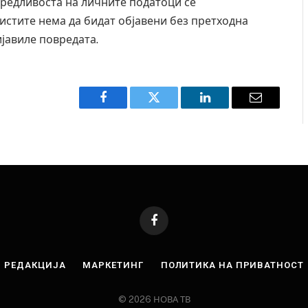
вредливоста на личните податоци се
истите нема да бидат објавени без претходна
ијавиле повредата.
Facebook
Twitter
LinkedIn
Email
Facebook
РЕДАКЦИЈА
МАРКЕТИНГ
ПОЛИТИКА НА ПРИВАТНОСТ
© 2026 НОВА ТВ