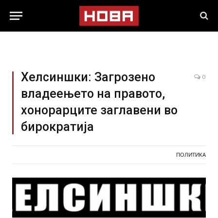
Хелсиншки: Загрозено
0
владеењето на правото,
хонорарците заглавени во
бирократија
ПОЛИТИКА