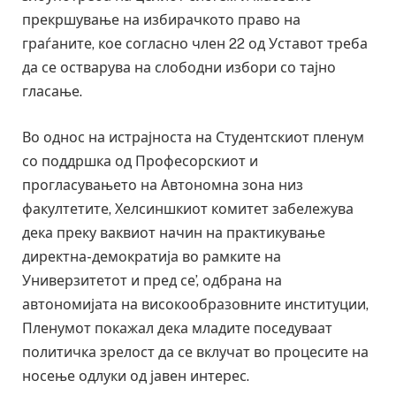
прекршување на избирачкото право на
граѓаните, кое согласно член 22 од Уставот треба
да се остварува на слободни избори со тајно
гласање.
Во однос на истрајноста на Студентскиот пленум
со поддршка од Професорскиот и
прогласувањето на Автономна зона низ
факултетите, Хелсиншкиот комитет забележува
дека преку ваквиот начин на практикување
директна-демократија во рамките на
Универзитетот и пред се’, одбрана на
автономијата на високообразовните институции,
Пленумот покажал дека младите поседуваат
политичка зрелост да се вклучат во процесите на
носење одлуки од јавен интерес.