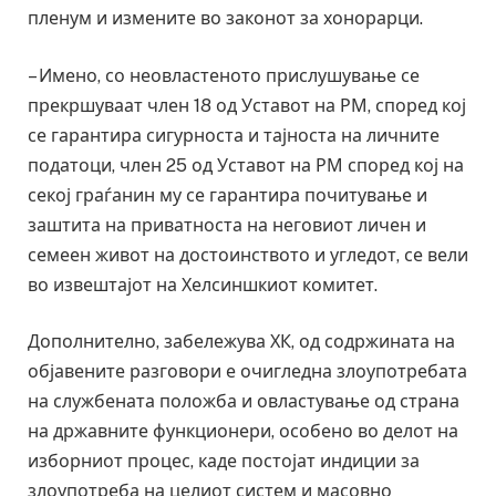
пленум и измените во законот за хонорарци.
– Имено, со неовластеното прислушување се
прекршуваат член 18 од Уставот на РМ, според кој
се гарантира сигурноста и тајноста на личните
податоци, член 25 од Уставот на РМ според кој на
секој граѓанин му се гарантира почитување и
заштита на приватноста на неговиот личен и
семеен живот на достоинството и угледот, се вели
во извештајот на Хелсиншкиот комитет.
Дополнително, забележува ХК, од содржината на
објавените разговори е очигледна злоупотребата
на службената положба и овластување од страна
на државните функционери, особено во делот на
изборниот процес, каде постојат индиции за
злоупотреба на целиот систем и масовно