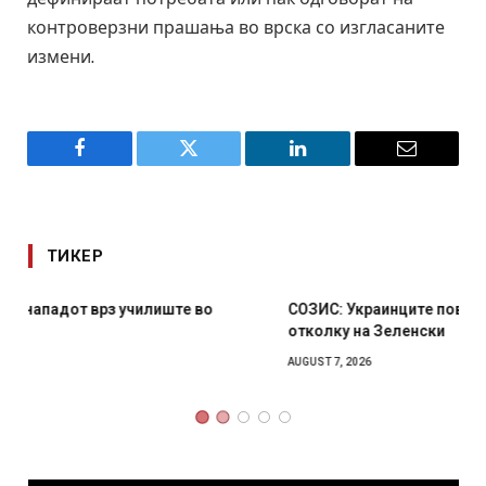
контроверзни прашања во врска со изгласаните
измени.
Facebook
Twitter
LinkedIn
Email
ТИКЕР
СОЗИС: Украинците повеќе им веруваат на генералите
отколку на Зеленски
AUGUST 7, 2026