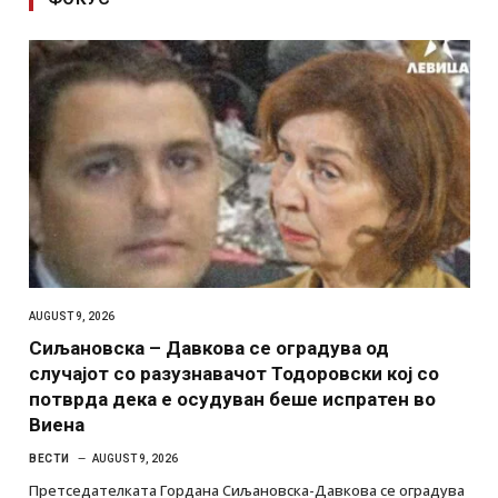
AUGUST 9, 2026
Сиљановска – Давкова се оградува од
случајот со разузнавачот Тодоровски кој со
потврда дека е осудуван беше испратен во
Виена
ВЕСТИ
AUGUST 9, 2026
Претседателката Гордана Сиљановска-Давкова се оградува