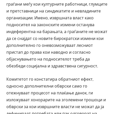
граѓани меѓу кои културните работници, глумците
и претставници на синдикатите и невладините
организации. Имено, извршната власт како
подносител на законските измени останува
индеферентна на барањата, а граѓаните не можат
да се снајдат со новите бирократски измени кои
дополнително го оневозможуваат лесниот
пристап до права кои наводно и согласно
објаснувањето на подносителот треба да
обезбеди социјална и здравствена сигурност.
Комитетот го констатира обратниот ефект,
односно дополнителни обврски само го
отежнуваат процесот на плаќање данок, ги
изложуваат хонорарите на зголемени трошоци и
обврски за кои извршните власти не можат да ја
дефинираат потребата или пак одговорат на