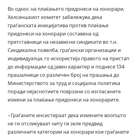
Во однос на плаќањето придонеси на хонорари,
Хелсиншкиот комитет забележува дека
граѓанската иницијатива против плаќање
придонеси на хонорари составена од
претставници на независни синдикати во т.н.
Синдикална повелба, граѓански организации и
индивидуалци, го искористија правото на пристап
до информации од јавен карактер и поднесе 134
прашалници со различен број на прашања до
Министерството за труд и социјална политика
поради нејаснотиите поврзани со изгласаните
измени за плаќање придонеси на хонорарите.
– Граѓаните инсистираат дека измените воопшто
не ги отсликуваат ниту ги зеле предвид
различните категории на хонорари кои граѓаните