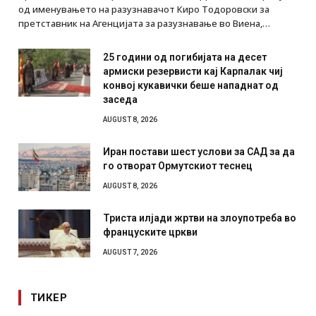
од именувањето на разузнавачот Киро Тодоровски за
претставник на Агенцијата за разузнавање во Виена,…
25 години од погибијата на десет
армиски резервисти кај Карпалак чиј
конвој кукавички беше нападнат од
заседа
AUGUST 8, 2026
Иран постави шест услови за САД за да
го отворат Ормутскиот теснец
AUGUST 8, 2026
Триста илјади жртви на злоупотреба во
француските цркви
AUGUST 7, 2026
ТИКЕР