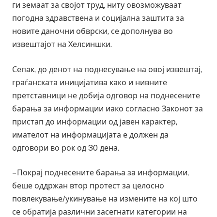
ги земаат за својот труд, ниту овозможуваат
погодна здравствена и социјална заштита за
новите даночни обврски, се дополнува во
извештајот на Хелсиншки.
Сепак, до денот на поднесување на овој извештај,
граѓанската иницијатива како и нивните
претставници не добија одговор на поднесените
барања за информации иако согласно Законот за
пристап до информации од јавен карактер,
имателот на информацијата е должен да
одговори во рок од 30 дена.
– Покрај поднесените барања за информации,
беше оддржан втор протест за целосно
повлекување/укинување на измените на кој што
се обратија различни засегнати категории на