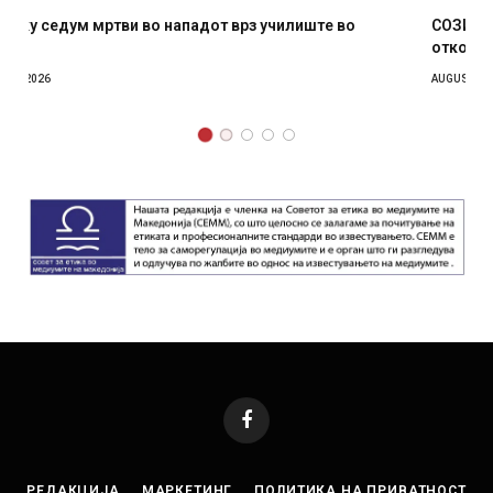
СОЗИС: Украинците повеќе им веруваат на генералите
отколку на Зеленски
AUGUST 7, 2026
Facebook
РЕДАКЦИЈА
МАРКЕТИНГ
ПОЛИТИКА НА ПРИВАТНОСТ