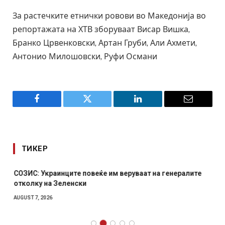
За растечките етнички ровови во Македонија во
репортажата на ХТВ зборуваат Висар Вишка,
Бранко Црвенковски, Артан Груби, Али Ахмети,
Антонио Милошовски, Руфи Османи
Facebook
Twitter
LinkedIn
Email
ТИКЕР
СОЗИС: Украинците повеќе им веруваат на генералите
отколку на Зеленски
AUGUST 7, 2026