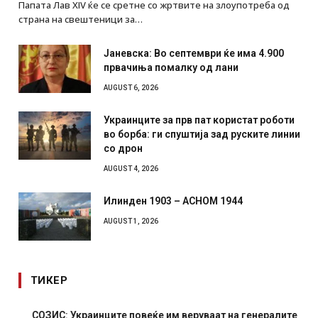
Папата Лав XIV ќе се сретне со жртвите на злоупотреба од
страна на свештеници за…
Јаневска: Во септември ќе има 4.900
првачиња помалку од лани
AUGUST 6, 2026
Украинците за прв пат користат роботи
во борба: ги спуштија зад руските линии
со дрон
AUGUST 4, 2026
Илинден 1903 – АСНОМ 1944
AUGUST 1, 2026
ТИКЕР
СОЗИС: Украинците повеќе им веруваат на генералите