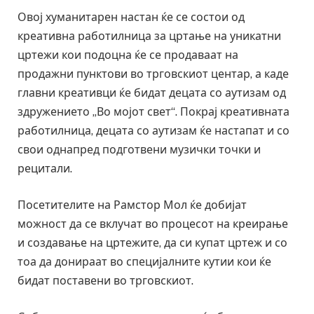
Овој хуманитарен настан ќе се состои од
креативна работилница за цртање на уникатни
цртежи кои подоцна ќе се продаваат на
продажни пунктови во трговскиот центар, а каде
главни креативци ќе бидат децата со аутизам од
здружението „Во мојот свет“. Покрај креативната
работилница, децата со аутизам ќе настапат и со
свои однапред подготвени музички точки и
рецитали.
Посетителите на Рамстор Мол ќе добијат
можност да се вклучат во процесот на креирање
и создавање на цртежите, да си купат цртеж и со
тоа да донираат во специјалните кутии кои ќе
бидат поставени во трговскиот.