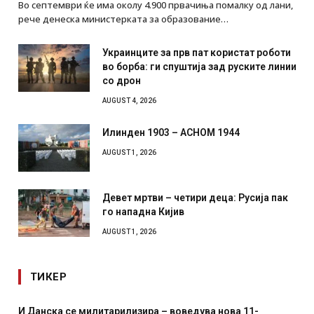
Во септември ќе има околу 4.900 првачиња помалку од лани,
рече денеска министерката за образование…
Украинците за прв пат користат роботи
во борба: ги спуштија зад руските линии
со дрон
AUGUST 4, 2026
Илинден 1903 – АСНОМ 1944
AUGUST 1, 2026
Девет мртви – четири деца: Русија пак
го нападна Кијив
AUGUST 1, 2026
ТИКЕР
И Данска се милитарилизира – воведува нова 11-