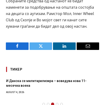
Собраните средства од настанот ќе бидат
наменети за подобрување на општата состојба
на децата со аутизам. Рамстор Мол, Inner Wheel
Club од Скопје и Во мојот свет ги канат сите
хумани граѓани да бидат дел од овој настан.
Facebook
Twitter
LinkedIn
Email
ТИКЕР
И Данска се милитарилизира – воведува нова 11-
месечна воена
AUGUST 4, 2026