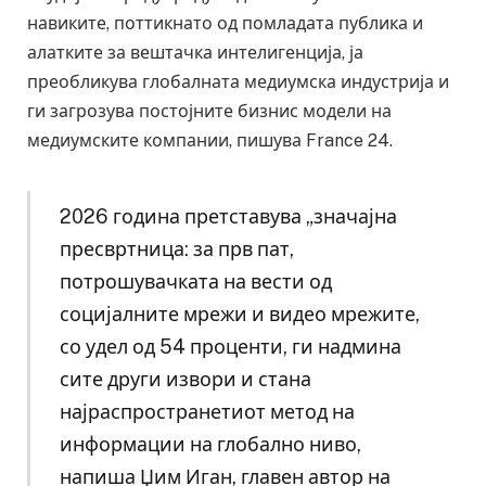
навиките, поттикнато од помладата публика и
алатките за вештачка интелигенција, ја
преобликува глобалната медиумска индустрија и
ги загрозува постојните бизнис модели на
медиумските компании, пишува France 24.
2026 година претставува „значајна
пресвртница: за прв пат,
потрошувачката на вести од
социјалните мрежи и видео мрежите,
со удел од 54 проценти, ги надмина
сите други извори и стана
најраспространетиот метод на
информации на глобално ниво,
напиша Џим Иган, главен автор на