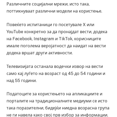
Различните социјални мрежи, исто така,
поттикнуваат различни модели на користење.
Повеќето испитаници го посетувале X или
YouTube конкретно за да пронајдат вести, додека
на Facebook, Instagram и TikTok, корисниците
имале поголема веројатност да наидат на вести
додека вршат други активности.
Телевизијата останала водечки извор на вести
само кај луѓето на возраст од 45 до 54 години и
над 55 години.
Податоците за користењето на апликациите и
порталите на традиционалните медиуми се исто
така поразителни, бидејќи ниедна возрасна група
не ги навела како свој прв избор за информации.