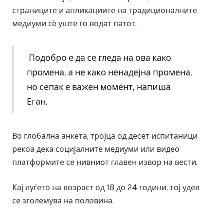
страниците и апликациите на традиционалните
медиуми сè уште го водат патот.
Подобро е да се гледа на ова како
промена, а не како ненадејна промена,
но сепак е важен момент, напиша
Еган.
Во глобална анкета, тројца од десет испитаници
рекоа дека социјалните медиуми или видео
платформите се нивниот главен извор на вести.
Кај луѓето на возраст од 18 до 24 години, тој удел
се зголемува на половина.