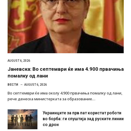
AUGUST 6, 2026
Јаневска: Во септември ќе има 4.900 првачиња
помалку од лани
ВЕСТИ
AUGUST 6, 2026
Во септември ќе има околу 4.900 првачиња помалку од лани,
рече денеска министерката за образование…
Украинците за прв пат користат роботи
во борба: ги спуштија зад руските линии
со дрон