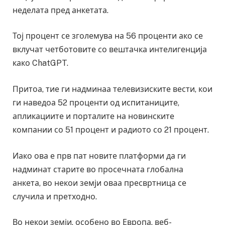
неделата пред анкетата.
Тој процент се зголемува на 56 проценти ако се
вклучат четботовите со вештачка интелигенција
како ChatGPT.
Притоа, тие ги надминаа телевизиските вести, кои
ги наведоа 52 проценти од испитаниците,
апликациите и порталите на новинските
компании со 51 процент и радиото со 21 процент.
Иако ова е прв пат новите платформи да ги
надминат старите во просечната глобална
анкета, во некои земји оваа пресвртница се
случила и претходно.
Во некои земји, особено во Европа, веб-