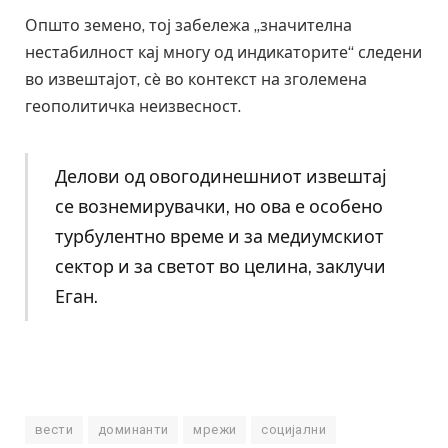
Општо земено, тој забележа „значителна
нестабилност кај многу од индикаторите“ следени
во извештајот, сè во контекст на зголемена
геополитичка неизвесност.
Делови од овогодинешниот извештај
се вознемирувачки, но ова е особено
турбулентно време и за медиумскиот
сектор и за светот во целина, заклучи
Еган.
вести
доминанти
мрежи
социјални