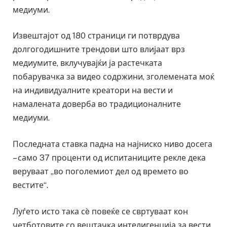
медиуми.
Извештајот од 180 страници ги потврдува
долгогодишните трендови што влијаат врз
медиумите, вклучувајќи ја растечката
побарувачка за видео содржини, зголемената моќ
на индивидуалните креатори на вести и
намалената доверба во традиционалните
медиуми.
Последната ставка падна на најниско ниво досега
– само 37 проценти од испитаниците рекле дека
веруваат „во поголемиот дел од времето во
вестите“.
Луѓето исто така сè повеќе се свртуваат кон
четботовите со вештачка интелигенција за вести,