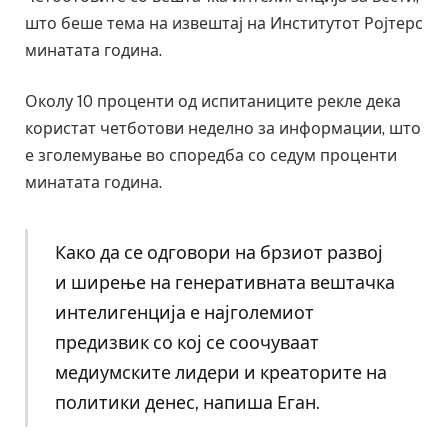
што беше тема на извештај на Институтот Ројтерс
минатата година.
Околу 10 проценти од испитаниците рекле дека
користат четботови неделно за информации, што
е зголемување во споредба со седум проценти
минатата година.
Како да се одговори на брзиот развој
и ширење на генеративната вештачка
интелигенција е најголемиот
предизвик со кој се соочуваат
медиумските лидери и креаторите на
политики денес, напиша Еган.