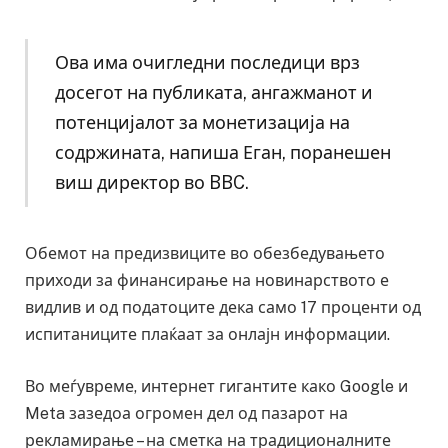
Ова има очигледни последици врз
досегот на публиката, ангажманот и
потенцијалот за монетизација на
содржината, напиша Еган, поранешен
виш директор во BBC.
Обемот на предизвиците во обезбедувањето
приходи за финансирање на новинарството е
видлив и од податоците дека само 17 проценти од
испитаниците плаќаат за онлајн информации.
Во меѓувреме, интернет гигантите како Google и
Meta зазедоа огромен дел од пазарот на
рекламирање – на сметка на традиционалните