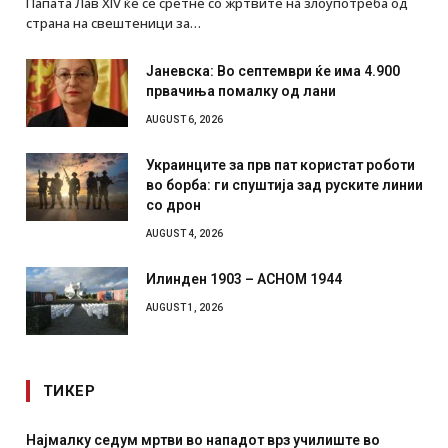
Папата Лав XIV ќе се сретне со жртвите на злоупотреба од
страна на свештеници за…
Јаневска: Во септември ќе има 4.900
првачиња помалку од лани
AUGUST 6, 2026
Украинците за прв пат користат роботи
во борба: ги спуштија зад руските линии
со дрон
AUGUST 4, 2026
Илинден 1903 – АСНОМ 1944
AUGUST 1, 2026
ТИКЕР
Најмалку седум мртви во нападот врз училиште во