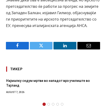
Знаеме дека ова е амбициозна агенда, но ирското
претседателство ќе работи за прогрес на земјите
од Западен Балкан, изјавил Гилмор, објаснувајќи
ги приоритетите на ирското претседателство со
ЕУ, пренесува италијанската агенција АНСА.
Facebook
Twitter
LinkedIn
Email
ТИКЕР
Најмалку седум мртви во нападот врз училиште во
Тајланд
AUGUST 7, 2026