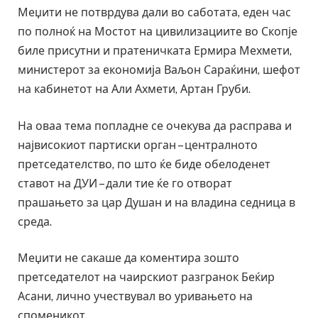
Меџити не потврдува дали во саботата, еден час
по полноќ на Мостот на цивилизациите во Скопје
биле присутни и пратеничката Ермира Мехмети,
министерот за економија Ваљон Сараќини, шефот
на кабинетот на Али Ахмети, Артан Груби.
На оваа тема попладне се очекува да расправа и
највисокиот партиски орган – централното
претседателство, по што ќе биде обелоденет
ставот на ДУИ – дали тие ќе го отворат
прашањето за цар Душан и на владина седница в
среда.
Меџити не сакаше да коментира зошто
претседателот на чаирскиот разгранок Беќир
Асани, лично учествувал во уривањето на
споменикот.