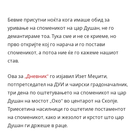
Бевме присутни ноќта кога имаше обид за
уривање на споменикот на цар Душан, не го
демантираме тоа. Тука сме и не се криеме, но
прво откријте кој го нарача и го постави
споменикот, а потоа ние ќе го кажеме нашиот
став.
Ова за
„Дневник“
го изјавил Изет Меџити,
потпретседател на ДУИ и чаирски градоначалник,
три дена по оштетувањето на споменикот на цар
Душан на мостот „Око“ во центарот на Скопје.
Триесетина насилници го оштетиле постаментот
на споменикот, како и жезолот и крстот што цар
Душан ги држеше в раце.