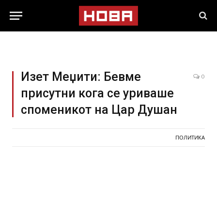
Изет Меџити: Бевме
0
присутни кога се уриваше
споменикот на Цар Душан
ПОЛИТИКА