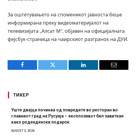
За оштетувањето на споменикот јавноста беше
информирана преку видеоматеријалот на
телевизијата „Алсат М“, објавен на официјалната
фејсбук-страница на чаирскиот разгранок на ДУИ.
Facebook
Twitter
LinkedIn
Email
ТИКЕР
Уште двајца починаа од повредите во ресторан во
главниот град на Русуија – експлозивот бил завиткан
како роденденски подарок
AUGUST 2, 2026