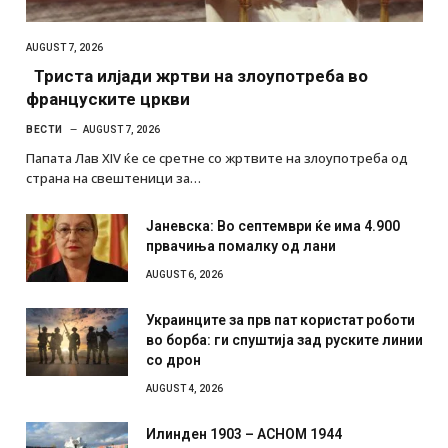
AUGUST 7, 2026
Триста илјади жртви на злоупотреба во
француските цркви
ВЕСТИ
AUGUST 7, 2026
Папата Лав XIV ќе се сретне со жртвите на злоупотреба од
страна на свештеници за…
Јаневска: Во септември ќе има 4.900
првачиња помалку од лани
AUGUST 6, 2026
Украинците за прв пат користат роботи
во борба: ги спуштија зад руските линии
со дрон
AUGUST 4, 2026
Илинден 1903 – АСНОМ 1944