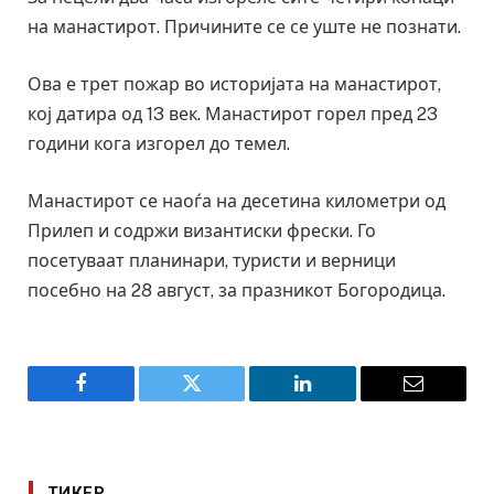
на манастирот. Причините се се уште не познати.
Ова е трет пожар во историјата на манастирот,
кој датира од 13 век. Манастирот горел пред 23
години кога изгорел до темел.
Манастирот се наоѓа на десетина километри од
Прилеп и содржи византиски фрески. Го
посетуваат планинари, туристи и верници
посебно на 28 август, за празникот Богородица.
Facebook
Twitter
LinkedIn
Email
ТИКЕР