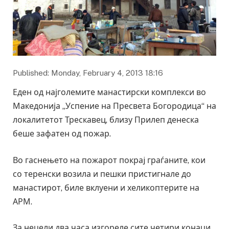
Published: Monday, February 4, 2013 18:16
Еден од најголемите манастирски комплекси во
Македонија „Успение на Пресвета Богородица“ на
локалитетот Трескавец, близу Прилеп денеска
беше зафатен од пожар.
Во гаснењето на пожарот покраj граѓаните, кои
со теренски возила и пешки пристигнале до
манастирот, биле вклуени и хеликоптерите на
АРМ.
За нецели два часа изгореле сите четири конаци