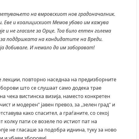
на ветувањето на вмровскиот нов градоначалник.
ни. Еве и коалицискиот Мемов убаво им кажува
е и не гласале за Орце. Тоа било ептен голема
а за поддршката на кандидатите на Вреди.
ја добивале. И немало да им заборават!
те лекции, повторно наседнаа на предизборните
зборови што се слушаат само додека трае
на чека вистинска визија, наместо конкретен
чист и модерен“ јавен превоз, за „зелен град“ и
тставува како спасител, а граѓаните, со секој
т колку пати се возеле по истиот пат на
пје не гласаше за подобра иднина, туку за ново
и и убави зборови!