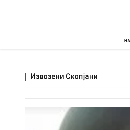
Н
Извозени Скопјани
Уште двајца починаа од повредите во 
во главниот град на Русуија – експлоз
завиткан како роденденски подарок
AUGUST 2, 2026