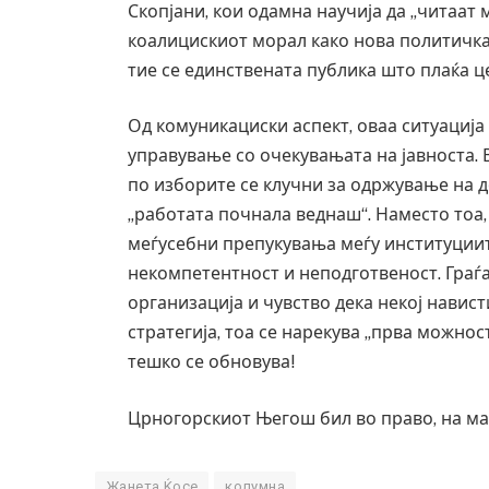
Скопјани, кои одамна научија да „читаат м
коалицискиот морал како нова политичка 
тие се единствената публика што плаќа ц
Од комуникациски аспект, оваа ситуациј
управување со очекувањата на јавноста. 
по изборите се клучни за одржување на д
„работата почнала веднаш“. Наместо тоа,
меѓусебни препукувања меѓу институциите
некомпетентност и неподготвеност. Граѓа
организација и чувство дека некој навис
стратегија, тоа се нарекува „прва можност
тешко се обновува!
Црногорскиот Његош бил во право, на мак
Жанета Ќосе
колумна