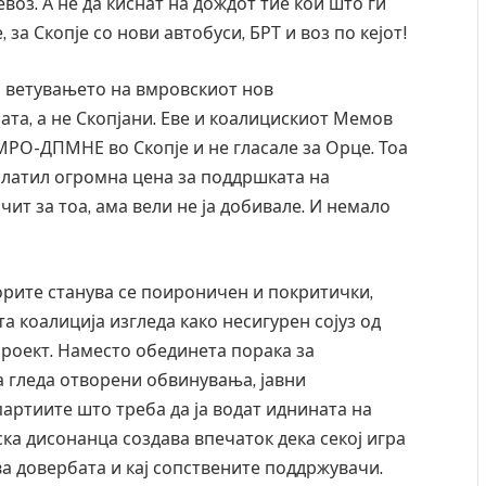
воз. А не да киснат на дождот тие кои што ги
 за Скопје со нови автобуси, БРТ и воз по кејот!
на ветувањето на вмровскиот нов
ата, а не Скопјани. Еве и коалицискиот Мемов
МРО-ДПМНЕ во Скопје и не гласале за Орце. Тоа
платил огромна цена за поддршката на
ит за тоа, ама вели не ја добивале. И немало
орите станува се поироничен и покритички,
та коалиција изгледа како несигурен сојуз од
проект. Наместо обединета порака за
а гледа отворени обвинувања, јавни
артиите што треба да ја водат иднината на
ска дисонанца создава впечаток дека секој игра
ува довербата и кај сопствените поддржувачи.