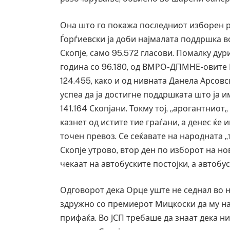
Она што го покажа последниот изборен 
Ѓорѓиевски ја доби најмалата поддршка 
Скопје, само 95.572 гласови. Помалку дур
година со 96.180, од ВМРО-ДПМНЕ-овите Ко
124.455, како и од нивната Данела Арсовска
успеа да ја достигне поддршката што ја 
141.164 Скопјани. Токму тој, „арогантни
казнет од истите тие граѓани, а денес ќе
точен превоз. Се сеќавате на народната „
Скопје утрово, втор ден по изборот на н
чекаат на автобуските постојки, а автобу
Уште двајца починаа од повредите во 
во главниот град на Русуија – експлоз
Одговорот дека Орце уште не седнал во 
завиткан како роденденски подарок
здружно со премиерот Мицкоски да му на
AUGUST 2, 2026
прифаќа. Во ЈСП требаше да знаат дека ни