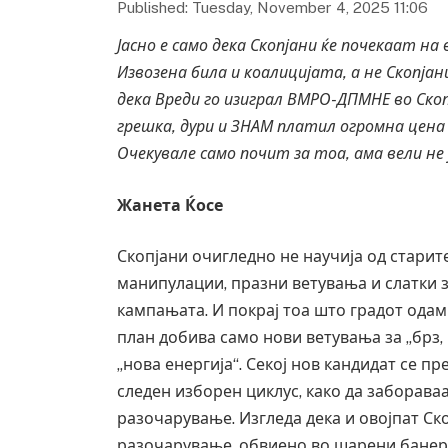
Published: Tuesday, November 4, 2025 11:06
Јасно е само дека Скопјани ќе почекаат 
Извозена била и коалицијата, а не Скопја
дека Вреди го изиграл ВМРО-ДПМНЕ во Скопј
грешка, дури и ЗНАМ платил огромна цен
Очекувале само почит за тоа, ама вели не 
Жанета Ќосе
Скопјани очигледно не научија од стари
манипулации, празни ветувања и слатки 
кампањата. И покрај тоа што градот одам
план добива само нови ветувања за „брз, 
„нова енергија“. Секој нов кандидат се пре
следен изборен циклус, како да забораваа
разочарување. Изгледа дека и овојпат Ско
разочарување, обвиено во шарени банер