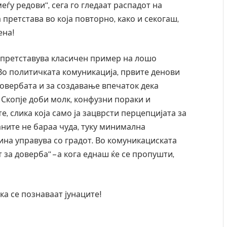
еѓу редови“, сега го гледаат распадот на
претстава во која повторно, како и секогаш,
ена!
а претставува класичен пример на лошо
Во политичката комуникација, првите денови
овербата и за создавање впечаток дека
 Скопје доби молк, конфузни пораки и
, слика која само ја зацврсти перцепцијата за
ните не бараа чуда, туку минимална
тина управува со градот. Во комуникациската
 за доверба“ – а кога еднаш ќе се пропушти,
а се познаваат јунаците!