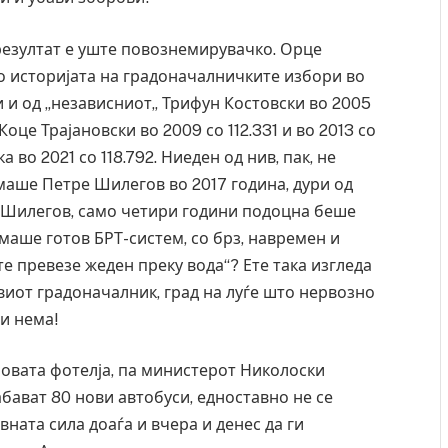
резултат е уште повознемирувачко. Орце
во историјата на градоначалничките избори во
и и од „независниот„ Трифун Костовски во 2005
це Трајановски во 2009 со 112.331 и во 2013 со
 во 2021 со 118.792. Ниеден од нив, пак, не
имаше Петре Шилегов во 2017 година, дури од
от„ Шилегов, само четири години подоцна беше
 имаше готов БРТ-систем, со брз, навремен и
те превезе жеден преку вода“? Ете така изгледа
овиот градоначалник, град на луѓе што нервозно
си нема!
ресторан
Најмалку седум мртви во нападот врз училиште
ивот бил
во Тајланд
новата фотелја, па министерот Николоски
AUGUST 7, 2026
бават 80 нови автобуси, едноставно не се
вната сила доаѓа и вчера и денес да ги