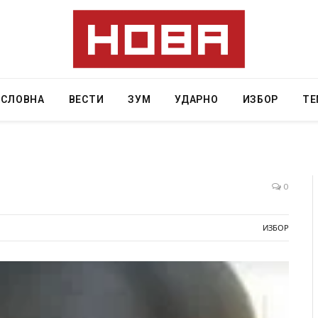
АСЛОВНА
ВЕСТИ
ЗУМ
УДАРНО
ИЗБОР
ТЕ
0
ресторан
Најмалку седум мртви во нападот врз училиште
ИЗБОР
ивот бил
во Тајланд
AUGUST 7, 2026