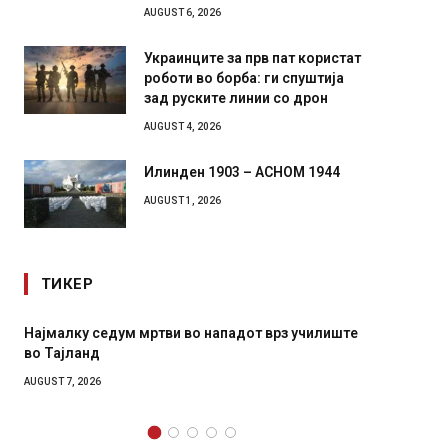
AUGUST 6, 2026
Украинците за прв пат користат
роботи во борба: ги спуштија
зад руските линии со дрон
AUGUST 4, 2026
Илинден 1903 – АСНОМ 1944
AUGUST 1, 2026
ТИКЕР
СОЗИС: Украинците повеќе им веруваат на
Рачна 
генералите отколку на Зеленски
главни
локали
AUGUST 7, 2026
AUGUST 6,