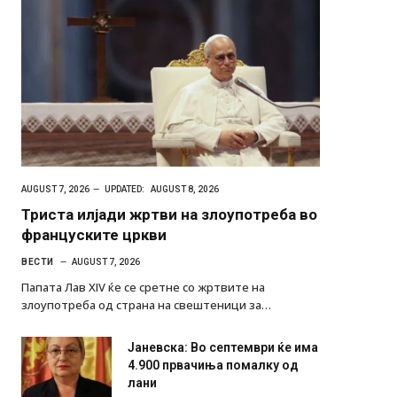
AUGUST 7, 2026
UPDATED:
AUGUST 8, 2026
Триста илјади жртви на злоупотреба во
француските цркви
ВЕСТИ
AUGUST 7, 2026
Папата Лав XIV ќе се сретне со жртвите на
злоупотреба од страна на свештеници за…
Јаневска: Во септември ќе има
4.900 првачиња помалку од
лани