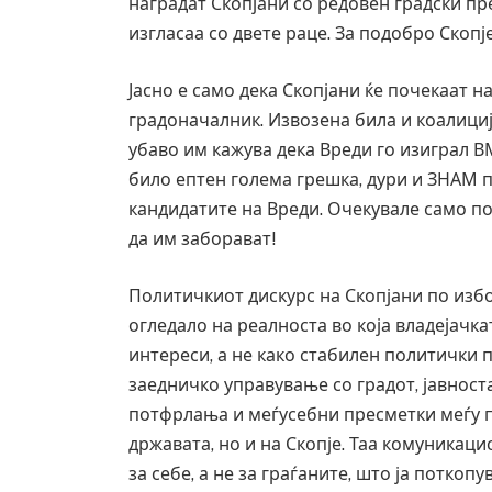
наградат Скопјани со редовен градски пре
изгласаа со двете раце. За подобро Скопје,
Јасно е само дека Скопјани ќе почекаат 
градоначалник. Извозена била и коалициј
убаво им кажува дека Вреди го изиграл В
било ептен голема грешка, дури и ЗНАМ 
кандидатите на Вреди. Очекувале само поч
да им заборават!
Политичкиот дискурс на Скопјани по изб
огледало на реалноста во која владејачка
интереси, а не како стабилен политички 
заедничко управување со градот, јавност
потфрлања и меѓусебни пресметки меѓу п
државата, но и на Скопје. Таа комуникаци
за себе, а не за граѓаните, што ја поткоп