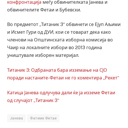
конфронтација
меѓу обвинителката Јанева и
обвинителите Фетаи и Бубевски.
Во предметот „Титаник 3“ обвинети се Ејуп Аљими
и Исмет Гури од ДУИ, кои се товарат дека како
членови на Општинската изборна комисија во
Чаир на локалните избори во 2013 година
уништувале изборен материјал.
Титаник 3: Одбраната бара изземање на СЈО
поради настаните-Фетаи не го коментира „Рекет“
Катица Јанева одлучува дали ќе ја изземе Фетаи
од случајот „Титаник 3“
Јанева
Фатиме Фетаи