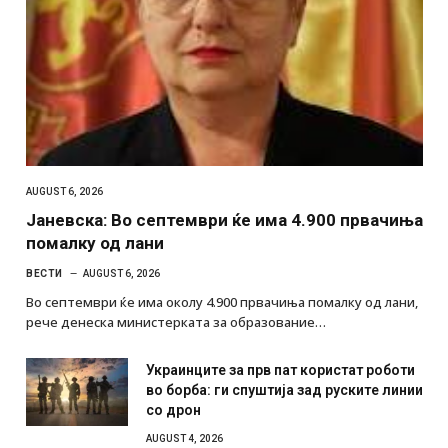
AUGUST 6, 2026
Јаневска: Во септември ќе има 4.900 првачиња
помалку од лани
ВЕСТИ
AUGUST 6, 2026
Во септември ќе има околу 4.900 првачиња помалку од лани,
рече денеска министерката за образование…
Украинците за прв пат користат роботи
во борба: ги спуштија зад руските линии
со дрон
AUGUST 4, 2026