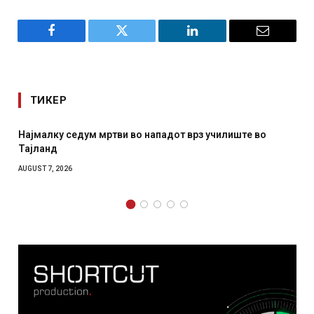
Facebook
Twitter
LinkedIn
Email
ТИКЕР
Најмалку седум мртви во нападот врз училиште во
СОЗ
Тајланд
отк
AUGUST 7, 2026
AUGUS