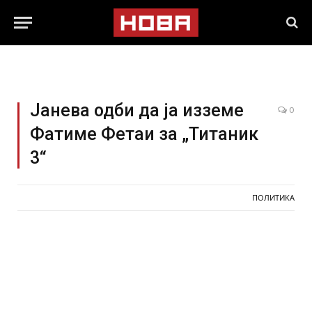
Јанева одби да ја изземе
0
Фатиме Фетаи за „Титаник
3“
ПОЛИТИКА