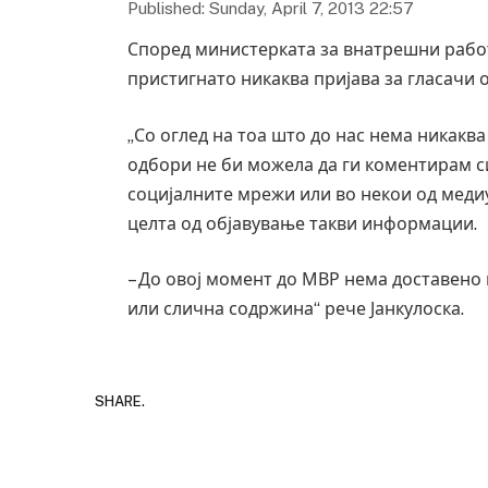
Published: Sunday, April 7, 2013 22:57
Според министерката за внатрешни работ
пристигнато никаква пријава за гласачи 
„Со оглед на тоа што до нас нема никакв
одбори не би можела да ги коментирам с
социјалните мрежи или во некои од медиу
целта од објавување такви информации.
– До овој момент до МВР нема доставено 
или слична содржина“ рече Јанкулоска.
SHARE.