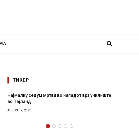
МА
ТИКЕР
Најмалку седум мртви во нападот врз училиште
СОЗИС:
во Тајланд
генера
AUGUST 7, 2026
AUGUST 7,