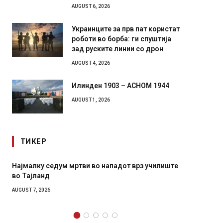
AUGUST 6, 2026
Украинците за прв пат користат
роботи во борба: ги спуштија
зад руските линии со дрон
AUGUST 4, 2026
Илинден 1903 – АСНОМ 1944
AUGUST 1, 2026
ТИКЕР
Најмалку седум мртви во нападот врз училиште
СОЗИС:
во Тајланд
генера
AUGUST 7, 2026
AUGUST 7,