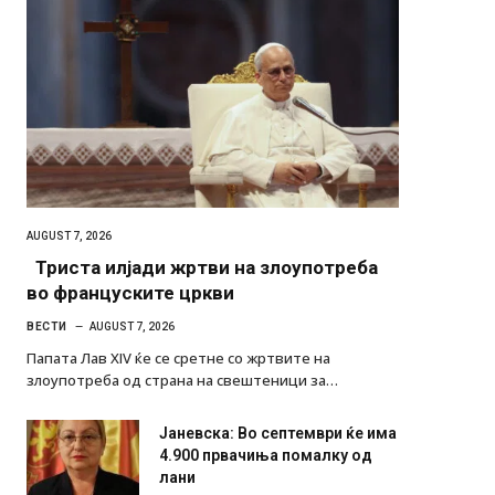
AUGUST 7, 2026
Триста илјади жртви на злоупотреба
во француските цркви
ВЕСТИ
AUGUST 7, 2026
Папата Лав XIV ќе се сретне со жртвите на
злоупотреба од страна на свештеници за…
Јаневска: Во септември ќе има
4.900 првачиња помалку од
лани