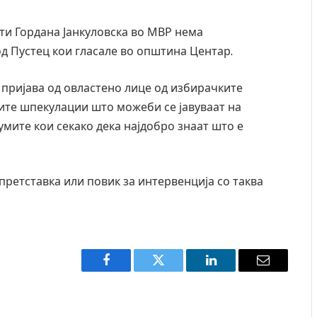
и Гордана Јанкуловска во МВР нема
од Пустец кои гласале во општина Центар.
а пријава од овластено лице од избирачките
ите шпекулации што можеби се јавуваат на
мите кои секако дека најдобро знаат што е
претставка или повик за интервенција со таква
Facebook
Twitter
LinkedIn
Email