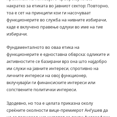
накратко за етиката во јавниот сектор: Повторно,
тоа е сет на принципи кои ги насочуваат
функционерите во служба на нивните избирачи,
каде е вклучено правење одлуки во име на тие
избирачи.
Фундаменталното во оваа етика на
функционерите е едноставна обврска: одликите и
активностите се базирани врз она што најдобро
им служи на јавните интереси, спротивно на
личните интереси на овој функционер,
вклучувајќи ги финансиските интереси или
сопствените политички интереси.
Здодевно, но тоа е целата приказна околу
среќните околности вице-премиерот Анѓушев да