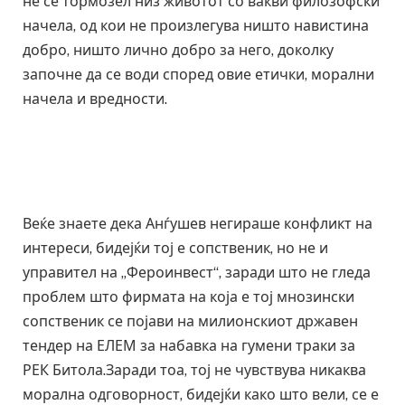
не се тормозел низ животот со вакви филозофски
начела, од кои не произлегува ништо навистина
добро, ништо лично добро за него, доколку
започне да се води според овие етички, морални
начела и вредности.
Веќе знаете дека Анѓушев негираше конфликт на
интереси, бидејќи тој е сопственик, но не и
управител на „Фероинвест“, заради што не гледа
проблем што фирмата на која е тој мнозински
сопственик се појави на милионскиот државен
тендер на ЕЛЕМ за набавка на гумени траки за
РЕК Битола.Заради тоа, тој не чувствува никаква
морална одговорност, бидејќи како што вели, се е