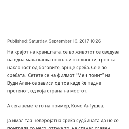
Published: Saturday, September 16, 2017 10:26
На крајот на краиштата, се во животот се сведува
на една мала капка поволни околности, трошка
наклоност од боговите, зрнце среќа. Се е во
среќата. Сетете се на филмот “Меч поинт” на
Вуди Ален- се зависи од тоа каде ќе падне
прстенот, од која страна на мостот.
А сега земете го на пример, Кочо Анѓушев.
Ја имал таа неверојатна среќа судбината да не се
поиграла со него, оттука тој не станал славен