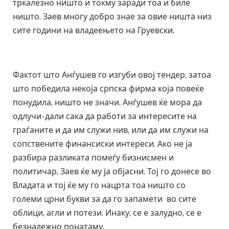
тркалезно ништо и токму заради тоа и биле
ништо. Заев многу добро знае за овие ништа низ
сите години на владеењето на Груевски.
Фактот што Анѓушев го изгуби овој тендер, затоа
што победила некоја српска фирма која повеќе
понудила, ништо не значи. Анѓушев ќе мора да
одлучи- дали сака да работи за интересите на
граѓаните и да им служи нив, или да им служи на
сопствените финансиски интереси. Ако не ја
разбира разликата помеѓу бизнисмен и
политичар, Заев ќе му ја објасни. Тој го донесе во
Владата и тој ќе му го нацрта тоа ништо со
големи црни букви за да го запамети во сите
облици, агли и потези. Инаку, се е залудно, се е
безнадежно понатаму.