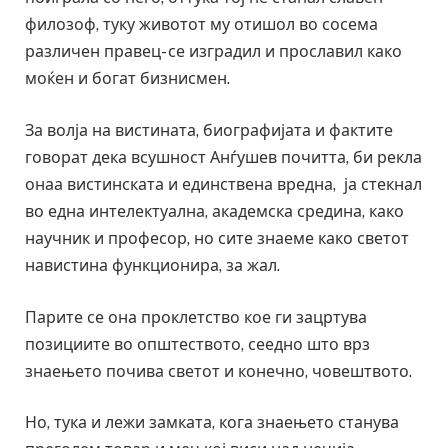
филозоф, туку животот му отишол во сосема
различен правец- се изградил и прославил како
моќен и богат бизнисмен.
За волја на вистината, биографијата и фактите
говорат дека всушност Анѓушев почитта, би рекла
онаа вистинската и единствена вредна, ја стекнал
во една интелектуална, академска средина, како
научник и професор, но сите знаеме како светот
навистина функционира, за жал.
Парите се она проклетство кое ги зацртува
позициите во општеството, сеедно што врз
знаењето почива светот и конечно, човештвото.
Но, тука и лежи замката, кога знаењето станува