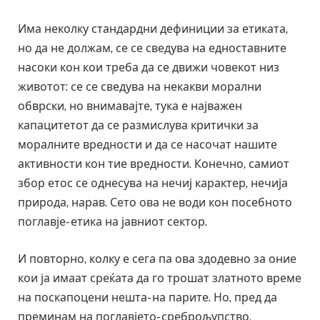
Има неколку стандардни дефиниции за етиката,
но да не должам, се се сведува на едноставните
насоки кон кои треба да се движи човекот низ
животот: се се сведува на некакви морални
обврски, но внимавајте, тука е најважен
капацитетот да се размислува критички за
моралните вредности и да се насочат нашите
активности кон тие вредности. Конечно, самиот
збор етос се однесува на нечиј карактер, нечија
природа, нарав. Сето ова не води кон посебното
поглавје- етика на јавниот сектор.
И повторно, колку е сега па ова здодевно за оние
кои ја имаат среќата да го трошат златното време
на поскапоцени нешта- на парите. Но, пред да
преминам на поглавјето- среброљупство,