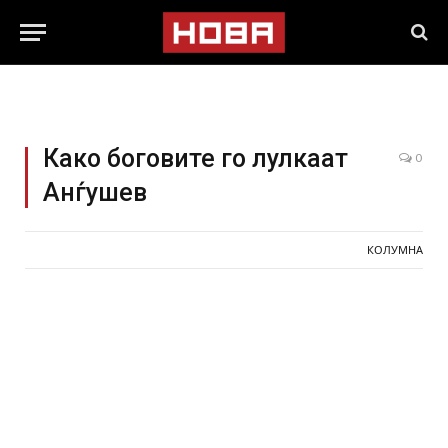
Како боговите го лулкаат
0
Анѓушев
КОЛУМНА