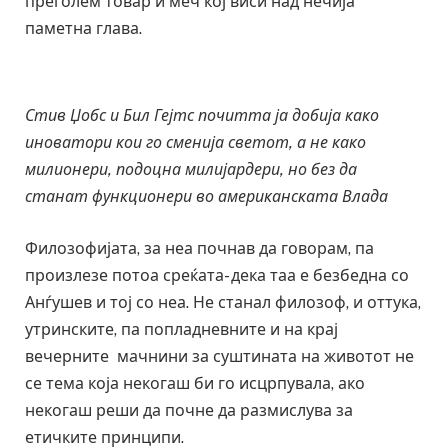
преголем товар и меч кој виси над нечија
паметна глава.
Стив Џобс и Бил Гејтс почитта ја добија како
иноватори кои го сменија светот, а не како
милионери, подоцна милијардери, но без да
станат функционери во американската Влада
Филозофијата, за неа почнав да говорам, па
произлезе потоа среќата- дека таа е безбедна со
Анѓушев и тој со неа. Не станал филозоф, и оттука,
утринските, па попладневните и на крај
вечерните мачнини за суштината на животот не
се тема која некогаш би го исцрпувала, ако
некогаш реши да почне да размислува за
етичките принципи.