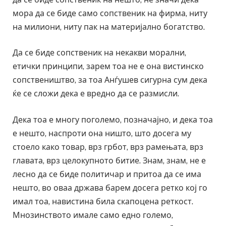
мора да се биде само сопственик на фирма, ниту
на милиони, ниту пак на материјално богатство.
Да се биде сопственик на некакви морални,
етички принципи, зарем тоа не е она вистинско
сопствеништво, за тоа Анѓушев сигурна сум дека
ќе се сложи дека е вредно да се размисли.
Дека тоа е многу поголемо, позначајно, и дека тоа
е нешто, наспроти она ништо, што досега му
стоело како товар, врз грбот, врз рамењата, врз
главата, врз целокупното битие. Знам, знам, не е
лесно да се биде политичар и притоа да се има
нешто, во оваа држава барем досега ретко кој го
имал тоа, навистина била скапоцена реткост.
Мнозинството имале само едно големо,