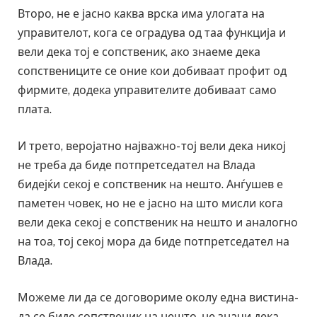
Второ, не е јасно каква врска има улогата на
управителот, кога се оградува од таа функција и
вели дека тој е сопственик, ако знаеме дека
сопствениците се оние кои добиваат профит од
фирмите, додека управителите добиваат само
плата.
И трето, веројатно најважно- тој вели дека никој
не треба да биде потпретседател на Влада
бидејќи секој е сопственик на нешто. Анѓушев е
паметен човек, но не е јасно на што мисли кога
вели дека секој е сопственик на нешто и аналогно
на тоа, тој секој мора да биде потпретседател на
Влада.
Можеме ли да се договориме околу една вистина-
да се биде сопственик на нешто, не значи дека