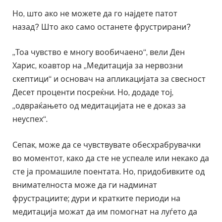
Но, што ако не можете да го најдете патот
назад? Што ако само останете фрустрирани?
„Тоа чувство е многу вообичаено“, вели Ден
Харис, коавтор на „Медитација за нервозни
скептици“ и основач на апликацијата за свесност
Десет проценти посреќни. Но, додаде тој,
„одвраќањето од медитацијата не е доказ за
неуспех“.
Сепак, може да се чувствувате обесхрабрувачки
во моментот, како да сте не успеале или некако да
сте ја промашиле поентата. Но, придобивките од
внимателноста може да ги надминат
фрустрациите; дури и кратките периоди на
медитација можат да им помогнат на луѓето да