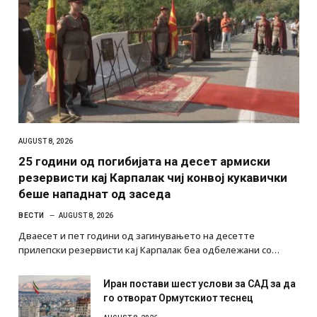
AUGUST 8, 2026
25 години од погибијата на десет армиски
резервисти кај Карпалак чиј конвој кукавички
беше нападнат од заседа
ВЕСТИ
AUGUST 8, 2026
Дваесет и пет години од загинувањето на десетте
прилепски резервисти кај Карпалак беа одбележани со…
Иран постави шест услови за САД за да
го отворат Ормутскиот теснец