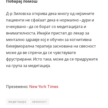
Побарај помош
Д-р Зиловска открива дека многу од нејзините
пациенти не сфаќаат дека е нормално – дури и
очекувано – да се борат со медитацијата и
внимателноста. Имајќи пристап до лекар за
ментално здравје кој е обучен за когнитивна
бихејвиорална терапија заснована на свесност
може да ве спречи да се чувствувате
фрустрирани. Исто така, може да се придружите
на група за медитација.
Преземено:
New York Times
медитација
свесност