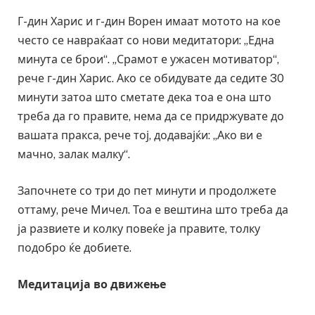
Г-дин Харис и г-дин Ворен имаат мотото на кое
често се навраќаат со нови медитатори: „Една
минута се брои“. „Срамот е ужасен мотиватор“,
рече г-дин Харис. Ако се обидувате да седите 30
минути затоа што сметате дека тоа е она што
треба да го правите, нема да се придржувате до
вашата пракса, рече тој, додавајќи: „Ако ви е
мачно, залак малку“.
Започнете со три до пет минути и продолжете
оттаму, рече Мичел. Тоа е вештина што треба да
ја развиете и колку повеќе ја правите, толку
подобро ќе добиете.
Медитација во движење