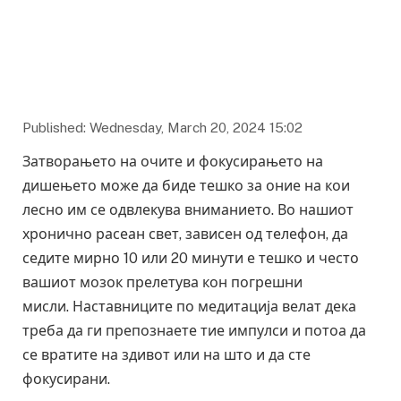
Published: Wednesday, March 20, 2024 15:02
Затворањето на очите и фокусирањето на
дишењето може да биде тешко за оние на кои
лесно им се одвлекува вниманието. Во нашиот
хронично расеан свет, зависен од телефон, да
седите мирно 10 или 20 минути е тешко и често
вашиот мозок прелетува кон погрешни
мисли. Наставниците по медитација велат дека
треба да ги препознаете тие импулси и потоа да
се вратите на здивот или на што и да сте
фокусирани.