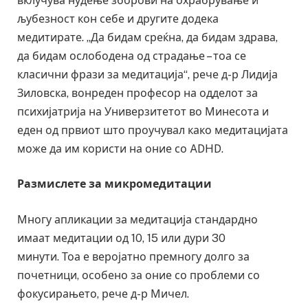
вклучува нудење зборови на охрабрување и
љубезност кон себе и другите додека
медитирате. „Да бидам среќна, да бидам здрава,
да бидам ослободена од страдање – тоа се
класични фрази за медитација“, рече д-р Лидија
Зиловска, вонреден професор на одделот за
психијатрија на Универзитетот во Минесота и
еден од првиот што проучувал како медитацијата
може да им користи на оние со ADHD.
Размислете за микромедитации
Многу апликации за медитација стандардно
имаат медитации од 10, 15 или дури 30
минути. Тоа е веројатно премногу долго за
почетници, особено за оние со проблеми со
фокусирањето, рече д-р Мичел.