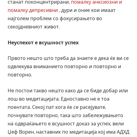
станат поконцентрирани,
помалку анксиозни и
помалку депресивни
, дури и оние кои имаат
најголем проблем со фокусирањето во
секојдневниот живот.
Неуспехот е всушност успех
Првото нешто што треба да знаете е дека ќе ви се
одвлекува вниманието повторно и повторно и
повторно.
Не постои такво нешто како да се биде добар или
лош во медитацијата. Едноставно не е тоа
поентата. Секој пат кога ќе се расејувате,
почнувате повторно, така што забележувањето
на одвраќањето е всушност доказ за успех, вели
Џеф Ворен, наставник по медитација кој има АДХД