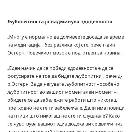
Љубопитноста ја надминува здодевноста
„Многу е нормално да доживеете досада за време
на медитација“, без разлика кој сте, рече г-дин
Остерн. Човечкиот мозок е подготвен за новина.
„Еден начин да се победи здодевноста е да се
фокусирате на тоа да бидете љубопитни“, рече д-
р Остерн. За да негувате љубопитност – особено
љубопитност во вашиот моментален момент –
обидете се да забележите работи што никогаш
претходно не сте ги забележале. Дали има повици
на птици што никогаш не сте ги слушнале? Како
се чувствува вашиот здив додека ви се движи низ
влакната од носот? Дали мислите дека тие влакна