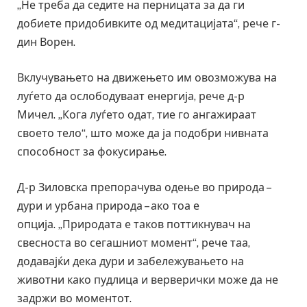
„Не треба да седите на перницата за да ги
добиете придобивките од медитацијата“, рече г-
дин Ворен.
Вклучувањето на движењето им овозможува на
луѓето да ослободуваат енергија, рече д-р
Мичел. „Кога луѓето одат, тие го ангажираат
своето тело“, што може да ја подобри нивната
способност за фокусирање.
Д-р Зиловска препорачува одење во природа –
дури и урбана природа – ако тоа е
опција. „Природата е таков поттикнувач на
свесноста во сегашниот момент“, рече таа,
додавајќи дека дури и забележувањето на
животни како пудлица и верверички може да не
задржи во моментот.