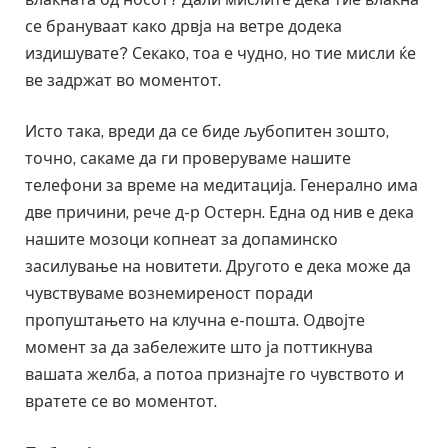
се брануваат како дрвја на ветре додека
издишувате? Секако, тоа е чудно, но тие мисли ќе
ве задржат во моментот.
Исто така, вреди да се биде љубопитен зошто,
точно, сакаме да ги проверуваме нашите
телефони за време на медитација. Генерално има
две причини, рече д-р Остерн. Една од нив е дека
нашите мозоци копнеат за допаминско
засилување на новитети. Другото е дека може да
чувствуваме вознемиреност поради
пропуштањето на клучна е-пошта. Одвојте
момент за да забележите што ја поттикнува
вашата желба, а потоа признајте го чувството и
вратете се во моментот.