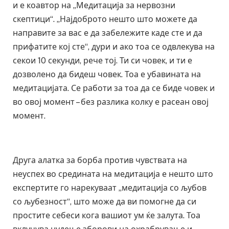
и е коавтор на „Медитација за нервозни
скептици“. „Најдоброто нешто што можете да
направите за вас е да забележите каде сте и да
прифатите кој сте“, дури и ако тоа се одвлекува на
секои 10 секунди, рече тој. Ти си човек, и ти е
дозволено да бидеш човек. Тоа е убавината на
медитацијата. Се работи за тоа да се биде човек и
во овој момент – без разлика колку е расеан овој
момент.
Друга алатка за борба против чувствата на
неуспех во средината на медитација е нешто што
експертите го нарекуваат „медитација со љубов
со љубезност“, што може да ви помогне да си
простите себеси кога вашиот ум ќе залута. Тоа