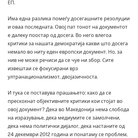
ЕП.
Има една разлика помеѓу досегашните резолуции
и оваа последната. Овој пат тонот на документот
е далеку поостар од досега. Во него влегоа
критики за нашата демократија какви што досега
немало во ниту еден европски документ. Но, за
нив не може речиси да се чуе ни збор. Сите
извештаи се фокусирани врз
ултранационализмот, двојазичноста.
И тука се поставува прашањето: како да се
прескокнат објективните критики кои стојат во
овој документ? Дека во Македонија нема слобода
на изразување, дека медиумите се замолчени,
дека нема политички дијалог, дека настаните од
24 декември 2012 година и понатаму се проблем,