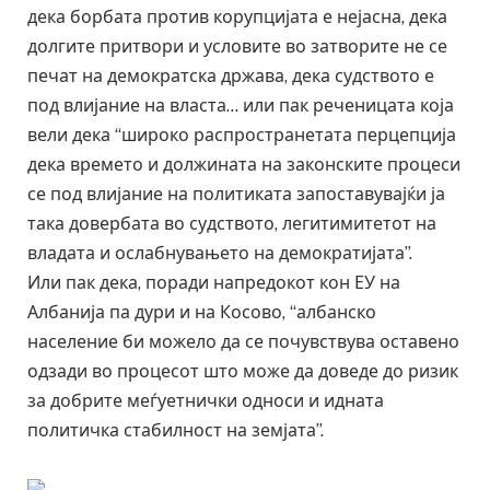
дека борбата против корупцијата е нејасна, дека
долгите притвори и условите во затворите не се
печат на демократска држава, дека судството е
под влијание на власта… или пак реченицата која
вели дека “широко распространетата перцепција
дека времето и должината на законските процеси
се под влијание на политиката запоставувајќи ја
така довербата во судството, легитимитетот на
владата и ослабнувањето на демократијата”.
Или пак дека, поради напредокот кон ЕУ на
Албанија па дури и на Косово, “албанско
население би можело да се почувствува оставено
одзади во процесот што може да доведе до ризик
за добрите меѓуетнички односи и идната
политичка стабилност на земјата”.