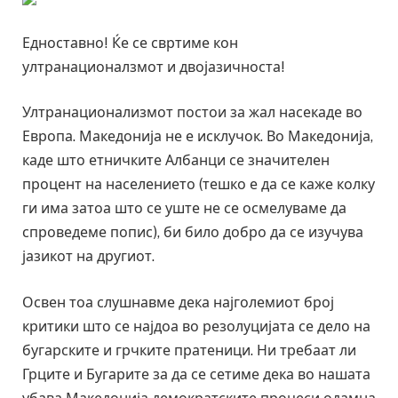
Едноставно! Ќе се свртиме кон
ултранационалзмот и двојазичноста!
Ултранационализмот постои за жал насекаде во
Европа. Македонија не е исклучок. Во Македонија,
каде што етничките Албанци се значителен
процент на населението (тешко е да се каже колку
ги има затоа што се уште не се осмелуваме да
спроведеме попис), би било добро да се изучува
јазикот на другиот.
Освен тоа слушнавме дека најголемиот број
критики што се најдоа во резолуцијата се дело на
бугарските и грчките пратеници. Ни требаат ли
Грците и Бугарите за да се сетиме дека во нашата