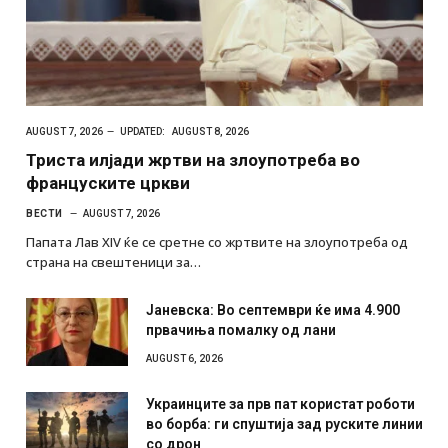
AUGUST 7, 2026
UPDATED:
AUGUST 8, 2026
Триста илјади жртви на злоупотреба во
француските цркви
ВЕСТИ
AUGUST 7, 2026
Папата Лав XIV ќе се сретне со жртвите на злоупотреба од
страна на свештеници за…
Јаневска: Во септември ќе има 4.900
првачиња помалку од лани
AUGUST 6, 2026
Украинците за прв пат користат роботи
во борба: ги спуштија зад руските линии
со дрон