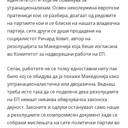
идентитетот! И која не обвинува за
утранационализам. Освен неколкумина европски
пратеници кои, се разбира, доаѓаат од редовите
на партиите кои и се блиски на нашата владеачка
партија, сите други се души продадени на
социјалистот Ричард Ховит, автор на
резолуцијата за Македонија која беше изгласана
во Комитетот за надворешни работи на ЕП.
Сепак, работите не се толку едноставни ниту пак
било кој се обидува да ја покаже Македонија како
ултранационалистичка или двојазична. Веднаш
треба исто така да се подвлече дека резолуциите
на ЕП немаат никаква обврзувачка законска
дејност. Законите и одлуки остануваат само наши
а резолуциите се компромисен документ каде се
собрани мислењата на сите политички партии во