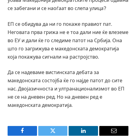
убава Македонија демократските процеси одамна
се забегани и се наоѓаат во слепа улица?
ЕП се обидува да ни го покаже правиот пат.
Неговата прва грижа не е тоа дали ние ќе влеземе
во ЕУ и дали ќе го следиме патот на Србија. Она
што го загрижува е македонската демократија
која покажува сигнали на растројство.
Да се надеваме вистинската дебата за
македонската состојба ќе го најде патот до сите
нас. Двојазичноста и ултранационализмот во ЕП
не се на дневен ред. Но на дневен ред е
македонската демократија.
Facebook
Twitter
LinkedIn
Email