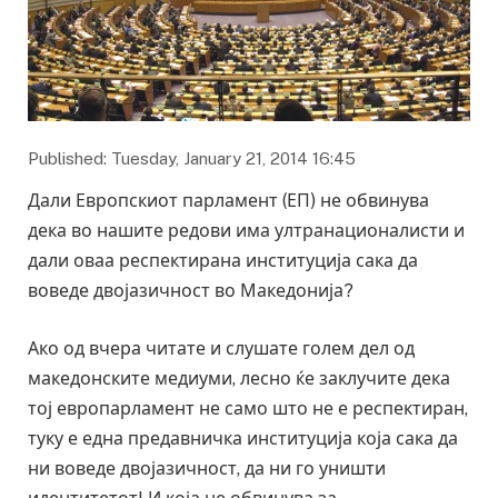
Published: Tuesday, January 21, 2014 16:45
Дали Европскиот парламент (ЕП) не обвинува
дека во нашите редови има ултранационалисти и
дали оваа респектирана институција сака да
воведе двојазичност во Македонија?
Ако од вчера читате и слушате голем дел од
македонските медиуми, лесно ќе заклучите дека
тој европарламент не само што не е респектиран,
туку е една предавничка институција која сака да
ни воведе двојазичност, да ни го уништи