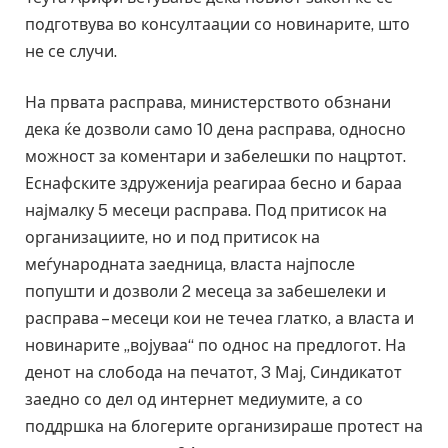
подготвува во консултаации со новинарите, што
не се случи.
На првата расправа, министерството обзнани
дека ќе дозволи само 10 дена расправа, односно
можност за коментари и забелешки по нацртот.
Еснафските здруженија реагираа бесно и бараа
најмалку 5 месеци расправа. Под притисок на
организациите, но и под притисок на
меѓународната заедница, власта најпосле
попушти и дозволи 2 месеца за забешелеки и
расправа – месеци кои не течеа глатко, а власта и
новинарите „војуваа“ по однос на предлогот. На
денот на слобода на печатот, 3 Мај, Синдикатот
заедно со дел од интернет медиумите, а со
поддршка на блогерите организираше протест на