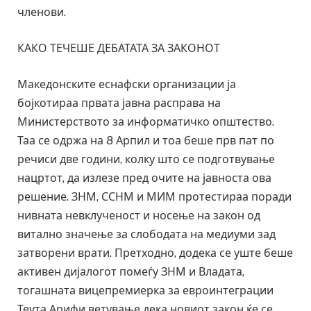
членови.
КАКО ТЕЧЕШЕ ДЕБАТАТА ЗА ЗАКОНОТ
Македонските еснафски организации ја
бојкотираа првата јавна расправа на
Министерството за информатичко општество.
Таа се одржа на 8 Арпил и тоа беше прв пат по
речиси две години, колку што се подготвување
нацртот, да излезе пред очите на јавноста ова
решение. ЗНМ, ССНМ и МИМ протестираа поради
нивната невклученост и носење на закон од
витално значење за слободата на медиуми зад
затворени врати. Претходно, додека се уште беше
активен дијалогот помеѓу ЗНМ и Владата,
тогашната вицепремиерка за евроинтеграции
Теута Арифи ветување дека новиот закон ќе се