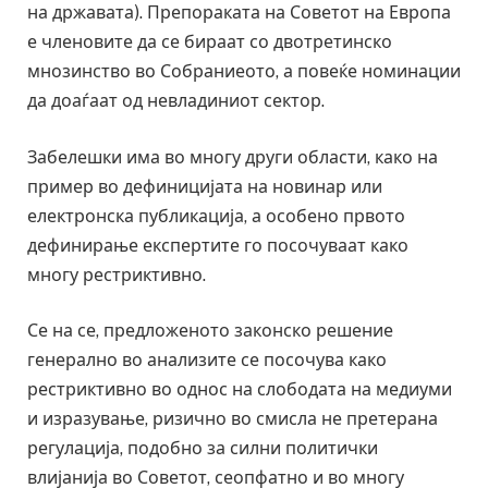
на државата). Препораката на Советот на Европа
е членовите да се бираат со двотретинско
мнозинство во Собраниеото, а повеќе номинации
да доаѓаат од невладиниот сектор.
Забелешки има во многу други области, како на
пример во дефиницијата на новинар или
електронска публикација, а особено првото
дефинирање експертите го посочуваат како
многу рестриктивно.
Се на се, предложеното законско решение
генерално во анализите се посочува како
рестриктивно во однос на слободата на медиуми
и изразување, ризично во смисла не претерана
регулација, подобно за силни политички
влијанија во Советот, сеопфатно и во многу