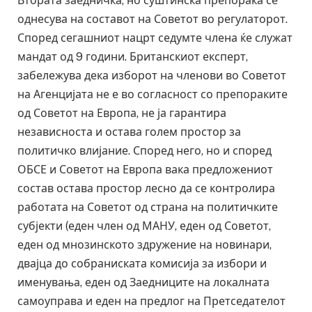
Втората заедничка, но суштинска препорака се
однесува на составот на Советот во регулаторот.
Според сегашниот нацрт седумте члена ќе служат
мандат од 9 години. Британскиот експерт,
забележува дека изборот на членови во Советот
на Агенцијата не е во согласност со препораките
од Советот на Европа, не ја гарантира
независноста и остава голем простор за
политичко влијание. Според него, но и според
ОБСЕ и Советот на Европа вака предложениот
состав остава простор лесно да се контролира
работата на Советот од страна на политичките
субјекти (еден член од МАНУ, еден од Советот,
еден од мнозинското здружение на новинари,
двајца до собраниската комисија за избори и
именувања, еден од Заедниците на локалната
самоуправа и еден на предлог на Претседателот