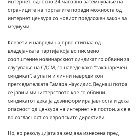
интернет, односно 24 часовно затемнување на
страниците на порталите поради можноста од
интернет цензура со новиот предложен закон за
медиуми.
Клевети и навреди најпрво стигнаа од
владејачката партија која во писмено
соопштение новинарскиот синдикат го обвини за
слугување на СДСМ, го наведе како “таканаречен
синдикат”, а упати и лични навреди кон
претседателката Тамара Чаусидис. Веднаш потоа
се јави и министерството кое го обвини
синдикатот дека ја дезинформира јавноста и дека
опасност од цензура на интернет не постои, а се е
во согласност со европските директиви.
Но, во резолуцијата за земјава изнесена пред