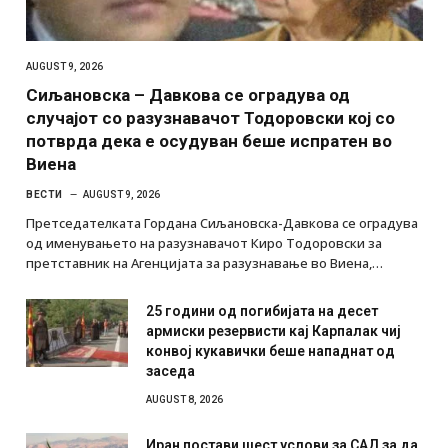
AUGUST 9, 2026
Сиљановска – Давкова се оградува од
случајот со разузнавачот Тодоровски кој со
потврда дека е осудуван беше испратен во
Виена
ВЕСТИ
AUGUST 9, 2026
Претседателката Гордана Сиљановска-Давкова се оградува
од именувањето на разузнавачот Киро Тодоровски за
претставник на Агенцијата за разузнавање во Виена,…
25 години од погибијата на десет
армиски резервисти кај Карпалак чиј
конвој кукавички беше нападнат од
заседа
AUGUST 8, 2026
Иран постави шест услови за САД за да