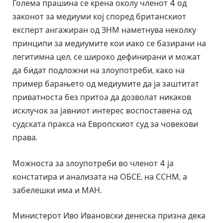
Голема прашина се крена околу членот 4 од
законот за медиуми кој според британскиот
експерт ангажиран од ЗНМ наметнува неколку
принципи за медиумите кои иако се базирани на
легитимна цел, се широко дефинирани и можат
да бидат подложни на злоупотреби, како на
пример барањето од медиумите да ја заштитат
приватноста без притоа да дозволат никаков
исклучок за јавниот интерес воспоставена од
судската пракса на Европскиот суд за човекови
права.
Можноста за злоупотреби во членот 4 ја
констатира и анализата на ОБСЕ, на ССНМ, а
забелешки има и МАН.
Министерот Иво Ивановски денеска призна дека