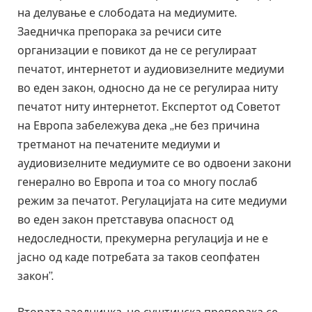
на делување е слободата на медиумите.
Заедничка препорака за речиси сите
организации е повикот да не се регулираат
печатот, интернетот и аудиовизелните медиуми
во еден закон, односно да не се регулираа ниту
печатот ниту интернетот. Експертот од Советот
на Европа забележува дека „не без причина
третманот на печатените медиуми и
аудиовизелните медиумите се во одвоени закони
генерално во Европа и тоа со многу послаб
режим за печатот. Регулацијата на сите медиуми
во еден закон претставува опасност од
недоследности, прекумерна регулација и не е
јасно од каде потребата за таков сеопфатен
закон”.