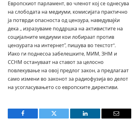
Европскиот парламент, во членот кој се однесува
на слободата на медиуми, комисијата практично
ја потврди опасноста од цензура, наведувајќи
дека „ изразуваме поддршка на активистите на
социјалните медиуми кои лобираат против
цензурата на интернет”, пишува во текстот“.
Иако ги поднесоа забелешките, МИМ, ЗНМ и
ССНМ остануваат на ставот за целосно
повлекување на овој предлог закон, а предлагаат
само измени во законот за радиофузија во делот
на усогласувањето со европските директиви.
Facebook
Twitter
LinkedIn
Email