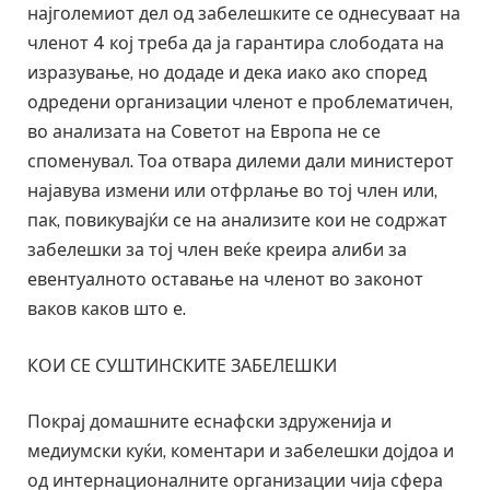
најголемиот дел од забелешките се однесуваат на
членот 4 кој треба да ја гарантира слободата на
изразување, но додаде и дека иако ако според
одредени организации членот е проблематичен,
во анализата на Советот на Европа не се
споменувал. Тоа отвара дилеми дали министерот
најавува измени или отфрлање во тој член или,
пак, повикувајќи се на анализите кои не содржат
забелешки за тој член веќе креира алиби за
евентуалното оставање на членот во законот
ваков каков што е.
КОИ СЕ СУШТИНСКИТЕ ЗАБЕЛЕШКИ
Покрај домашните еснафски здруженија и
медиумски куќи, коментари и забелешки дојдоа и
од интернационалните организации чија сфера