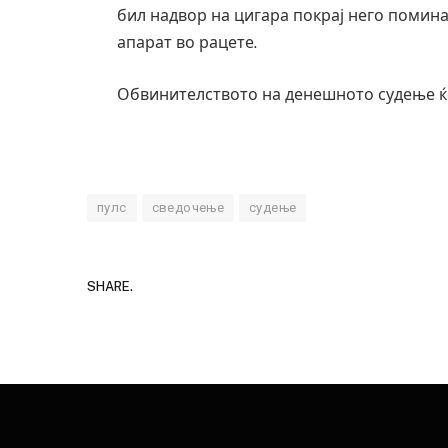
бил надвор на цигара покрај него помина
апарат во рацете.
Обвинителството на денешното судење ќ
пулс
сведочење
судење
SHARE.