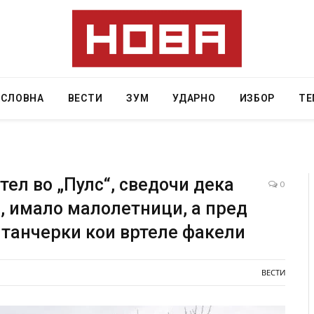
АСЛОВНА
ВЕСТИ
ЗУМ
УДАРНО
ИЗБОР
ТЕ
тел во „Пулс“, сведочи дека
0
, имало малолетници, а пред
е во ресторан
Најмалку седум мртви во нападот врз учили
 танчерки кои вртеле факели
плозивот бил
во Тајланд
рок
AUGUST 7, 2026
ВЕСТИ