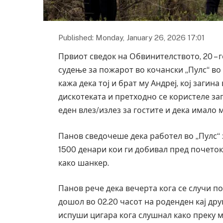
Published: Monday, January 26, 2026 17:01
Првиот сведок на Обвинителството, 20 –
судење за пожарот во кочански „Пулс“ во 
кажа дека тој и брат му Андреј, кој загин
дискотеката и претходно се користеле за
еден влез/излез за гостите и дека имало 
Панов сведочеше дека работел во „Пулс“ 
1500 денари кои ги добивал пред почеток
како шанкер.
Панов рече дека вечерта кога се случи по
дошол во 02.20 часот на роденден кај дру
испуши цигара кога слушнал како преку м