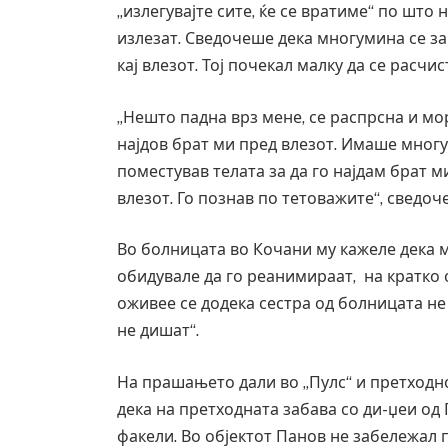
„излегувајте сите, ќе се вратиме“ по што 
излезат. Сведочеше дека многумина се заг
кај влезот. Тој почекал малку да се расчи
„Нешто падна врз мене, се распрсна и мор
најдов брат ми пред влезот. Имаше многу т
поместував телата за да го најдам брат ми
влезот. Го познав по тетоважите“, сведо
Во болницата во Кочани му кажеле дека м
обидувале да го реанимираат, на кратко о
оживее се додека сестра од болницата не 
не дишат“.
Уште двајца починаа од пов
во главниот град на Русуија 
завиткан како роденденски
На прашањето дали во „Пулс“ и претходн
AUGUST 2, 2026
дека на претходната забава со ди-џеи од
факели. Во објектот Панов не забележал 