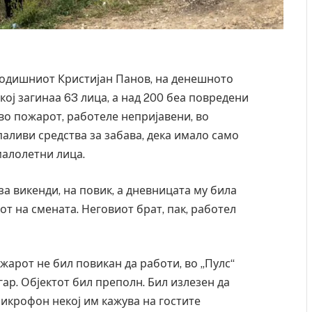
 годишниот Кристијан Панов, на денешното
кој загинаа 63 лица, а над 200 беа повредени
а во пожарот, работеле непријавени, во
паливи средства за забава, дека имало само
малолетни лица.
за викенди, на повик, а дневницата му била
от на смената. Неговиот брат, пак, работел
жарот не бил повикан да работи, во „Пулс“
гар. Објектот бил преполн. Бил излезен да
икрофон некој им кажува на гостите