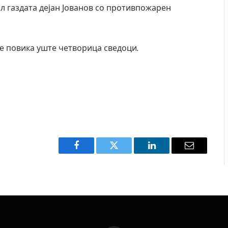
л газдата дејан Јованов со противпожарен
е повика уште четворица сведоци.
Facebook
Twitter
LinkedIn
Email