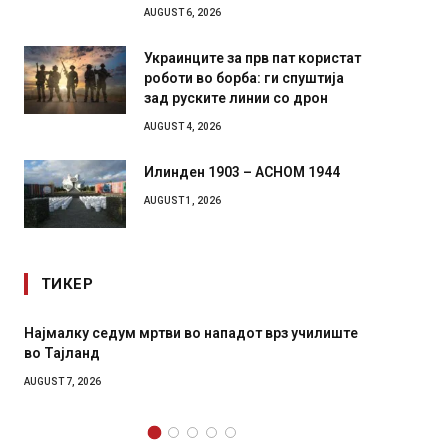
AUGUST 6, 2026
Украинците за прв пат користат
роботи во борба: ги спуштија
зад руските линии со дрон
AUGUST 4, 2026
Илинден 1903 – АСНОМ 1944
AUGUST 1, 2026
ТИКЕР
училиште
СОЗИС: Украинците повеќе им веруваат на
генералите отколку на Зеленски
AUGUST 7, 2026