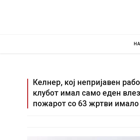
Н
Келнер, кој непријавен рабо
клубот имал само еден влез
Уште двајца починаа од повредит
пожарот со 63 жртви имало
во главниот град на Русуија – екс
завиткан како роденденски пода
AUGUST 2, 2026