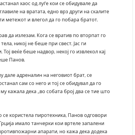
настанал хаос од луѓе кои се обидувале да
лавиле на вратата, едно врз други на скалите
сти метежот и влегол да го побара братот.
ав да излезам. Кога се вратив по вторпат го
ела, никој не беше при свест. Јас ги
. Тој веќе беше надвор, некој го извлекол кај
чеше Панов.
у дале адреналин на неговиот брат, се
станал сам со него и тој се обидувал да го
му кажала дека „во собата број два се тие што
редите во ресторан
Најмалку седум мртви во нападот врз 
– експлозивот бил
во Тајланд
 подарок
о се користела пиротехника, Панов одговори
AUGUST 7, 2026
 Грција имало танчерки кои вртеле запалени
противпожарни апарати, но кажа дека додека