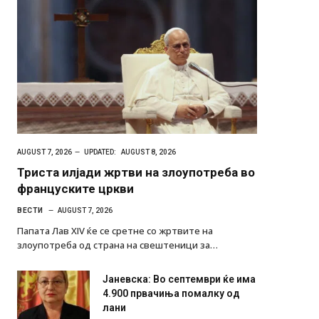
AUGUST 7, 2026
UPDATED:
AUGUST 8, 2026
Триста илјади жртви на злоупотреба во
француските цркви
ВЕСТИ
AUGUST 7, 2026
Папата Лав XIV ќе се сретне со жртвите на
злоупотреба од страна на свештеници за…
Јаневска: Во септември ќе има
4.900 првачиња помалку од
лани