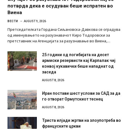
потврда дека е осудуван беше испратен во
Виена
ВЕСТИ
AUGUST 9, 2026
Претседателката Гордана Сиљановска-Давкова се оградува
од именувањето на разузнавачот Киро Тодоровски за
претставник на Агенцијата за разузнавање во Виена,…
25 години од погибијата на десет
армиски резервисти кај Карпалак чиј
конвој кукавички беше нападнат од
заседа
AUGUST 8, 2026
Иран постави шест услови за САД за да
го отворат Ормутскиот теснец
AUGUST 8, 2026
Триста илјади жртви на злоупотреба во
француските цркви