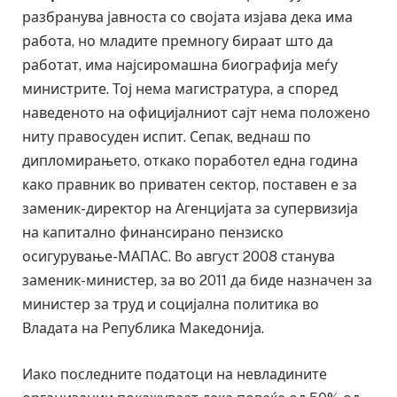
разбранува јавноста со својата изјава дека има
работа, но младите премногу бираат што да
работат, има најсиромашна биографија меѓу
министрите. Тој нема магистратура, а според
наведеното на официјалниот сајт нема положено
ниту правосуден испит. Сепак, веднаш по
дипломирањето, откако поработел една година
како правник во приватен сектор, поставен е за
заменик-директор на Агенцијата за супервизија
на капитално финансирано пензиско
осигурување-МАПАС. Во август 2008 станува
заменик-министер, за во 2011 да биде назначен за
министер за труд и социјална политика во
Владата на Република Македонија.
Иако последните податоци на невладините