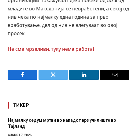
организации покажуваат дека повеќе од 50% од
младите во Македонија се невработени, а секој од
нив чека по најмалку една година за прво
вработување, дел од нив не влегуваат во овој
просек.
Не сме мрзеливи, туку нема работа!
Facebook
Twitter
LinkedIn
Email
ТИКЕР
СОЗИС: Украинците повеќе им веруваат на генералите
отколку на Зеленски
AUGUST 7, 2026