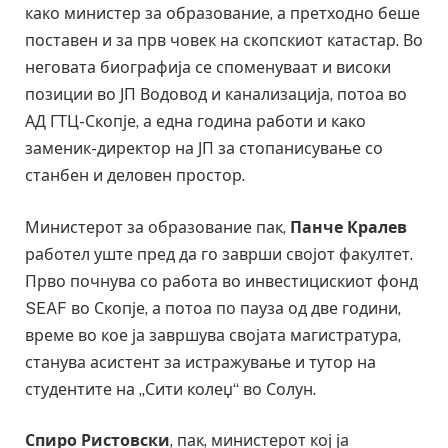
како министер за образование, а претходно беше
поставен и за прв човек на скопскиот катастар. Во
неговата биографија се споменуваат и високи
позиции во ЈП Водовод и канализација, потоа во
АД ГТЦ-Скопје, а една година работи и како
заменик-директор на ЈП за стопанисување со
станбен и деловен простор.
Министерот за образование пак,
Панче Кралев
работел уште пред да го заврши својот факултет.
Прво почнува со работа во инвестицискиот фонд
SEAF во Скопје, а потоа по пауза од две години,
време во кое ја завршува својата магистратура,
станува асистент за истражување и тутор на
студентите на „Сити колеџ“ во Солун.
Спиро Ристовски
, пак, министерот кој ја