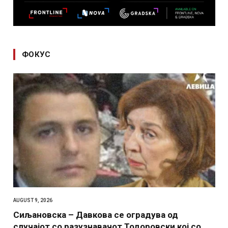
ФОКУС
AUGUST 9, 2026
Сиљановска – Давкова се оградува од
случајот со разузнавачот Тодоровски кој со