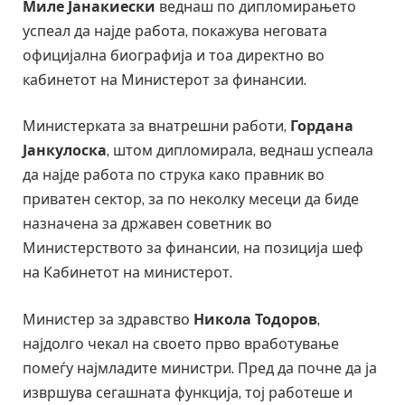
Миле Јанакиески
веднаш по дипломирањето
успеал да најде работа, покажува неговата
официјална биографија и тоа директно во
кабинетот на Министерот за финансии.
Министерката за внатрешни работи,
Гордана
Јанкулоска
, штом дипломирала, веднаш успеала
да најде работа по струка како правник во
приватен сектор, за по неколку месеци да биде
назначена за државен советник во
Министерството за финансии, на позиција шеф
на Кабинетот на министерот.
Министер за здравство
Никола Тодоров
,
најдолго чекал на своето прво вработување
помеѓу најмладите министри. Пред да почне да ја
извршува сегашната функција, тој работеше и