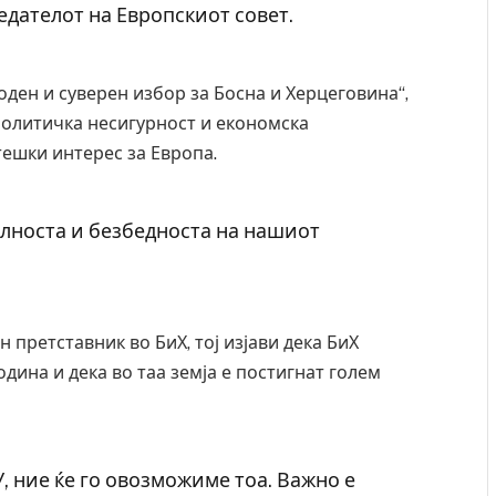
едателот на Европскиот совет.
боден и суверен избор за Босна и Херцеговина“,
политичка несигурност и економска
ешки интерес за Европа.
илноста и безбедноста на нашиот
 претставник во БиХ, тој изјави дека БиХ
одина и дека во таа земја е постигнат голем
У, ние ќе го овозможиме тоа. Важно е