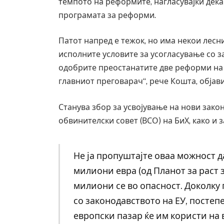
темпото на реформите, нагласувајќи дека
програмата за реформи.
Патот напред е тежок, но има некои лесн
исполните условите за усогласување со з
одобрите преостанатите две реформи на 
главниот преговарач“, рече Кошта, објав
Станува збор за усвојување на нови закон
обвинителски совет (ВСО) на БиХ, како и 
Не ја пропуштајте оваа можност д
Грција: Горат Парос, Андрос, Калимнос,
милиони евра (од Планот за раст 
JULY 30, 2026
милиони се во опасност. Доколку 
со законодавството на ЕУ, постеп
европски пазар ќе им користи на