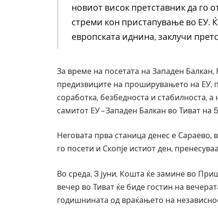
новиот висок претставник да го о
стреми кон пристапување во ЕУ. 
европската иднина, заклучи претс
За време на посетата на Западен Балкан,
предизвиците на проширувањето на ЕУ, п
соработка, безбедноста и стабилноста, а 
самитот ЕУ – Западен Балкан во Тиват на 5
Неговата прва станица денес е Сараево, во
го посети и Скопје истиот ден, пренесува
Во среда, 3 јуни, Кошта ќе замине во Приш
вечер во Тиват ќе биде гостин на вечера
годишнината од враќањето на независнос