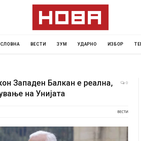
АСЛОВНА
ВЕСТИ
ЗУМ
УДАРНО
ИЗБОР
ТЕ
кон Западен Балкан е реална,
0
ување на Унијата
 Крит, …
Рачна бомба експлодира пред зграда во
главниот српски град – оштетени автомобили и
локали
ВЕСТИ
AUGUST 6, 2026