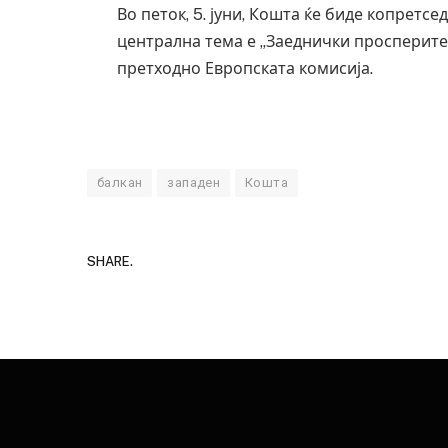
Во петок, 5. јуни, Кошта ќе биде копретсе
централна тема е „Заеднички просперитет
претходно Европската комисија.
балкан
западен
Кошта
SHARE.