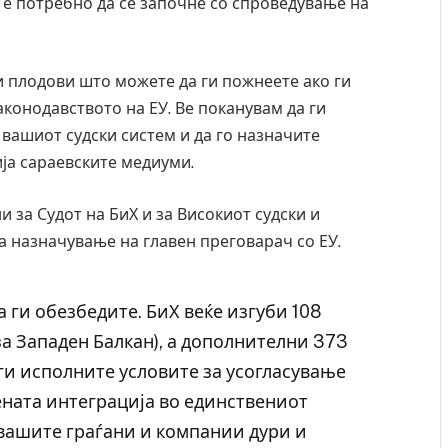
 е потребно да се започне со спроведување на
и плодови што можете да ги пожнеете ако ги
аконодавството на ЕУ. Ве поканувам да ги
вашиот судски систем и да го назначите
ија сараевските медиуми.
и за Судот на БиХ и за Високиот судски и
за назначување на главен преговарач со ЕУ.
а ги обезбедите. БиХ веќе изгуби 108
 Крит, …
Рачна бомба експлодира пред зграда во
за Западен Балкан), а дополнителни 373
главниот српски град – оштетени автомобили и
ги исполните условите за усогласување
локали
ената интеграција во единствениот
AUGUST 6, 2026
 вашите граѓани и компании дури и