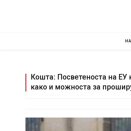
Н
Кошта: Посветеноста на ЕУ 
како и можноста за прошир
Грција: Горат Парос, Андрос, Калимнос,
JULY 30, 2026