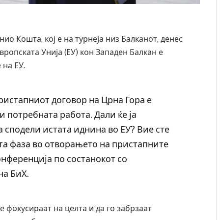
ио Кошта, кој е на турнеја низ Балканот, денес
вропската Унија (ЕУ) кон Западен Балкан е
 на ЕУ.
ристапниот договор на Црна Гора е
ши потребната работа. Дали ќе ја
а сподели истата иднина во ЕУ? Вие сте
ата фаза во отворањето на пристапните
онференција по состанокот со
на БиХ.
е фокусираат на целта и да го забрзаат