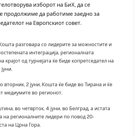
телотворува изборот на БиХ, да се
Ќе продолжиме да работиме заедно за
едателот на Европскиот совет.
 Кошта разговара со лидерите за можностите и
остепената интеграција, регионалната
на крајот од турнејата ќе биде копретседател на
 јуни.
 вторник, 2 јуни, Кошта ќе биде во Тирана и ќе
ат медиумите во регионот.
тина, во четврток, 4 јуни, во Белград, а истата
та на регионалните лидери по повод 20-
та на Црна Гора.