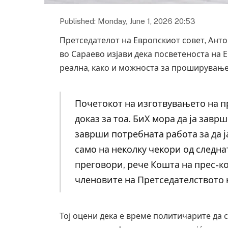
Published: Monday, June 1, 2026 20:53
Претседателот на Европскиот совет, Антон
во Сараево изјави дека посветеноста на Е
реална, како и можноста за проширување
Почетокот на изготвувањето на п
доказ за тоа. БиХ мора да ја завр
заврши потребната работа за да ј
само на неколку чекори од следн
преговори, рече Кошта на прес-к
членовите на Претседателството 
Тој оцени дека е време политичарите да с