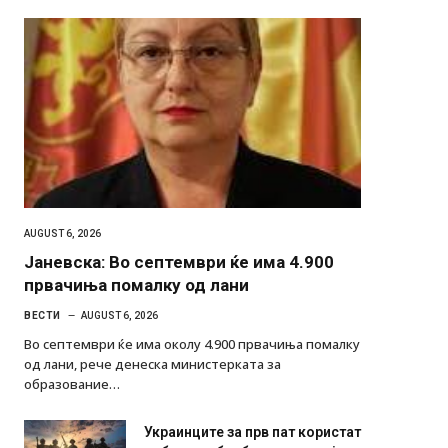
AUGUST 6, 2026
Јаневска: Во септември ќе има 4.900
првачиња помалку од лани
ВЕСТИ
AUGUST 6, 2026
Во септември ќе има околу 4.900 првачиња помалку
од лани, рече денеска министерката за
образование…
Украинците за прв пат користат
роботи во борба: ги спуштија