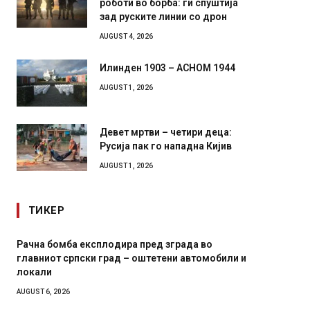
зад руските линии со дрон
AUGUST 4, 2026
Илинден 1903 – АСНОМ 1944
AUGUST 1, 2026
Девет мртви – четири деца:
Русија пак го нападна Кијив
AUGUST 1, 2026
ТИКЕР
И Данска се милитарилизира – воведува нова
Уште д
11-месечна воена
во глав
завитк
AUGUST 4, 2026
AUGUST 2,