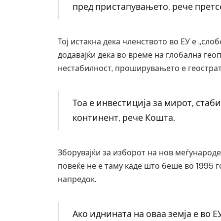
пред пристапувањето, рече претс
Тој истакна дека членството во ЕУ е „сло
додавајќи дека во време на глобална гео
нестабилност, проширувањето е геострат
Тоа е инвестиција за мирот, стаб
континент, рече Кошта.
Зборувајќи за изборот на нов меѓународен
повеќе не е таму каде што беше во 1995 г
напредок.
Ако иднината на оваа земја е во Е