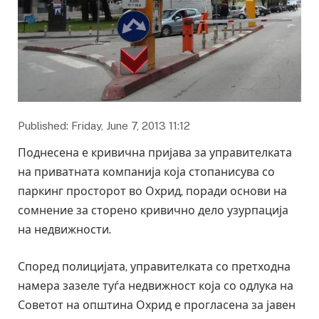
Published: Friday, June 7, 2013 11:12
Поднесена е кривична пријава за управителката
на приватната компанија која стопанисува со
паркинг просторот во Охрид, поради основи на
сомнение за сторено кривично дело узурпација
на недвижности.
Според полицијата, управителката со претходна
намера зазеле туѓа недвижност која со одлука на
Советот на општина Охрид е прогласена за јавен