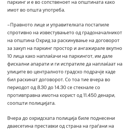
паркинг и е во сопственоет на општината како
имот во општа употреба.
– Правното лице и управителката постапиле
спротивно на известувањето од градоначалникот
на општина Охрид за раскинување на договорот
за закуп на паркинг простор и ангажирале вкупно
10 лица како наплаќачи на паркингот, им дале
фискални апарати и ги испратиле да наплаќаат на
улиците во централното градско подрачје каде
бил раскинат договорот. Со тоа тие вчера во
периодот од 8.30 до 14.30 се стекнале со
противправна имотна корист од 11.450 денари,
соопшти полицијата.
Вчера до охридската полиција биле поднесени
дваесетина преставки од страна на граѓани на