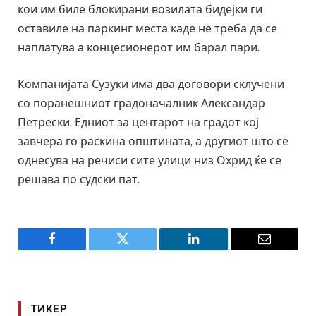
кои им биле блокирани возилата бидејки ги
оставиле на паркинг места каде не треба да се
наплатува а концесионерот им барал пари.
Компанијата Сузуки има два договори склучени
со поранешниот градоначалник Александар
Петрески. Едниот за центарот на градот кој
завчера го раскина општината, а другиот што се
однесува на речиси сите улици низ Охрид ќе се
решава по судски пат.
Facebook
Twitter
LinkedIn
Email
ТИКЕР