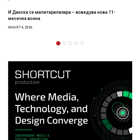
оведува нова 11-
Уште двајца починаа од повредите 
главниот град на Русуија – експлоз
како роденденски подарок
AUGUST 2, 2026