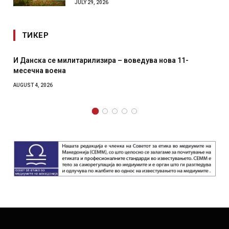
JULY 29, 2026
ТИКЕР
литарилизира – воведува нова 11-
Уште двајца почина
главниот град на Р
како роденденски
AUGUST 2, 2026