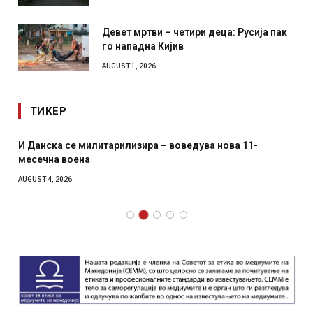
Девет мртви – четири деца: Русија пак
го нападна Кијив
AUGUST 1, 2026
ТИКЕР
И Данска се милитарилизира – воведува нова 11-
месечна воена
AUGUST 4, 2026