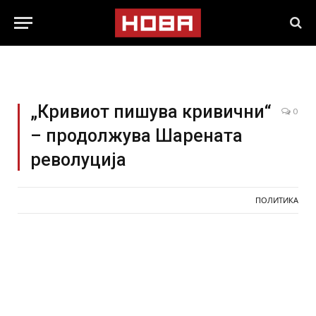
„Кривиот пишува кривични“
0
– продолжува Шарената
револуција
ПОЛИТИКА