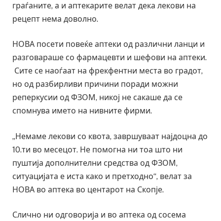
граѓаните, а и аптекарите велат дека лекови на
рецепт нема доволно.
НОВА посети повеќе аптеки од различни ланци и
разговараше со фармацевти и шефови на аптеки.
Сите се наоѓаат на фрекфентни места во градот,
но од разбирливи причини поради можни
реперкусии од ФЗОМ, никој не сакаше да се
спомнува името на нивните фирми.
„Немаме лекови со квота, завршуваат најдоцна до
10.ти во месецот. Не помогна ни тоа што ни
пуштија дополнителни средства од ФЗОМ,
ситуацијата е иста како и претходно“, велат за
НОВА во аптека во центарот на Скопје.
Слично ни одговорија и во аптека од сосема