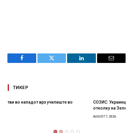
Facebook
Twitter
LinkedIn
Email
ТИКЕР
СОЗИС: Украинците повеќе им веруваат на генералите
отколку на Зеленски
AUGUST 7, 2026