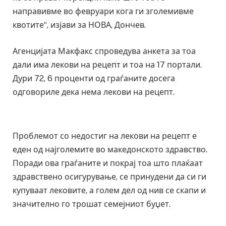
направивме во февруари кога ги зголемивме
квотите“, изјави за НОВА, Дончев.
Агенцијата Макфакс спроведува анкета за тоа
дали има лекови на рецепт и тоа на 17 портали.
Дури 72, 6 проценти од граѓаните досега
одговориле дека нема лекови на рецепт.
Проблемот со недостиг на лекови на рецепт е
еден од најголемите во македонското здравство.
Поради ова граѓаните и покрај тоа што плаќаат
здравствено осигурување, се принудени да си ги
купуваат лековите, а голем дел од нив се скапи и
значително го трошат семејниот буџет.