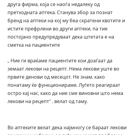
друга фирма, која се наоѓа недалеку од
претходната аптека. Станува збор за познат
бренд на аптеки на кој му беа скратени квотите и
истите префрлени во други аптеки, па тие
постојано предупредуваат дека штетата е на
сметка на пациентите
„ Ние ги враќаме пациентите кои доаѓаат да
земаат лекови на рецепт. Нема лекови уште во
првите денови од месецот. Не знам, како
понатаму ќе функционираме. Луѓето реагираат
остро кај нас, како да ние сме виновни што нема
лекови на рецепт“ , велат од таму.
Во аптеките велат дека најмногу се бараат лекови