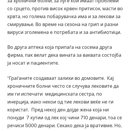
за хронични болни, за луѓе кои имаат проблеми
со срцето, против висок крвен притисок, масти во
крвта, но голема побарувачка има и за лекови за
смирување. Во време на сезона на грип и разни
вируси зголемена е потребата и за антибиотици.
Во друга аптека која припаѓа на сосема друга
фирма, пак велат дека вината за ваквата состојба
ја носат и пациентите.
“Граѓаните создаваат залихи во домовите. Кај
хроничните болни често се случува лековите да
им ги испечати медицинската сестра, по
инерција, иако некои од тие лекови веќе не ги
користат. Пред некој ден дојде жена која ни
понуди 7 кутии од лек кој чини 710 денари, тоа се
речиси 5000 денари. Секако дека ја вративме. Но,