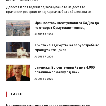
ВЕСТИ
AUGUST 8, 2026
Дваесет и пет години од загинувањето на десетте
прилепски резервисти кај Карпалак беа одбележани со…
Иран постави шест услови за САД за да
го отворат Ормутскиот теснец
AUGUST 8, 2026
Триста илјади жртви на злоупотреба во
француските цркви
AUGUST 7, 2026
Јаневска: Во септември ќе има 4.900
првачиња помалку од лани
AUGUST 6, 2026
ТИКЕР
СОЗИС: Украинците повеќе им веруваат на генералите