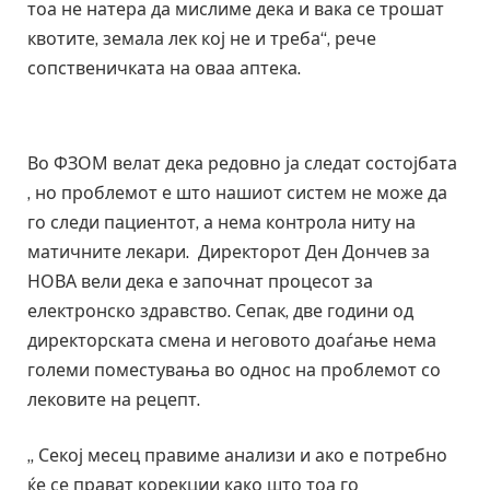
тоа не натера да мислиме дека и вака се трошат
квотите, земала лек кој не и треба“, рече
сопственичката на оваа аптека.
Во ФЗОМ велат дека редовно ја следат состојбата
, но проблемот е што нашиот систем не може да
го следи пациентот, а нема контрола ниту на
матичните лекари. Директорот Ден Дончев за
НОВА вели дека е започнат процесот за
електронско здравство. Сепак, две години од
директорската смена и неговото доаѓање нема
големи поместувања во однос на проблемот со
лековите на рецепт.
„ Секој месец правиме анализи и ако е потребно
ќе се прават корекции како што тоа го