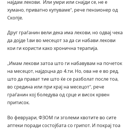
најдам лекови. Или умри или снајди се, не е
хумано, приватно купуваме“, рече пензионер од
Скопје.
Друг граѓанин вели дека има лекови, но одвај чека
да дојде 1.ви во месецот за да си набави лекови
кои ги користи како хронична терапија.
„Имам лекови затоа што ги набавувам на почеток
на месецот, најдоцна до 4.ти. Но, ова не е во ред,
што да прават тие што ќе се разболат после тоа,
во средина или при крај на месецот“, рече
граѓанин кој боледува од срце и висок крвен
притисок.
Во февруари, ФЗОМ ги зголеми квотите во сите
аптеки поради состојбата со грипот. И покрај тоа