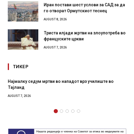
Иран постави шест услови за САД за да
го отворат Ормутскиот теснец
AUGUST 8, 2026
Триста илјади жртви на злоупотреба во
француските цркви
AUGUST 7, 2026
ТИКЕР
Најмалку седум мртви во нападот врз училиште во
Тајланд
AUGUST 7, 2026