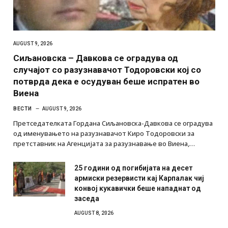
AUGUST 9, 2026
Сиљановска – Давкова се оградува од
случајот со разузнавачот Тодоровски кој со
потврда дека е осудуван беше испратен во
Виена
ВЕСТИ
AUGUST 9, 2026
Претседателката Гордана Сиљановска-Давкова се оградува
од именувањето на разузнавачот Киро Тодоровски за
претставник на Агенцијата за разузнавање во Виена,…
25 години од погибијата на десет
армиски резервисти кај Карпалак чиј
конвој кукавички беше нападнат од
заседа
AUGUST 8, 2026