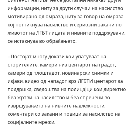
билтенот на МВР не се достапни никакви други
информации, ниту за други случаи на насилство
мотивирано од омраза, ниту за говор на омраза
кој поттикнува насилство и сериозни закани по
животот на ЛГБТ лицата и нивните поддржувачи,
се истакнува во обраќањето.
– Постојат многу докази кои упатуваат на
сторителите, камери низ центарот на градот,
камери од плоштадот, новинарски снимки и
изјави, видео од нападот врз ЛГБТИ центарот за
поддршка, сведоштва на полицајци кои директно
беа жртви на насилство и беа спречени во
извршувањето на нивните надлежности,
коментари со закани и повици за насилство на
социјалните мрежи.