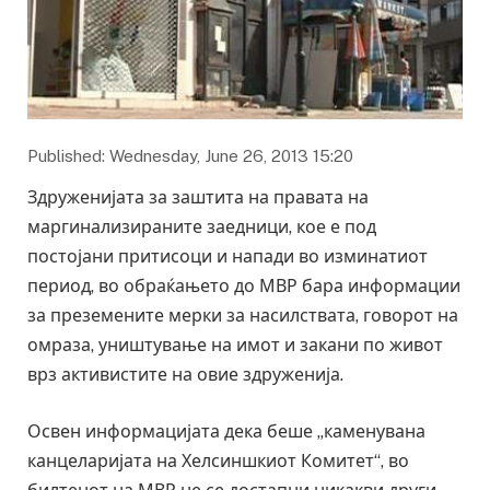
Published: Wednesday, June 26, 2013 15:20
Здруженијата за заштита на правата на
маргинализираните заедници, кое е под
постојани притисоци и напади во изминатиот
период, во обраќањето до МВР бара информации
за преземените мерки за насилствата, говорот на
омраза, уништување на имот и закани по живот
врз активистите на овие здруженија.
Освен информацијата дека беше „каменувана
канцеларијата на Хелсиншкиот Комитет“, во