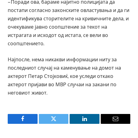
– Поради ова, бараме најитно полицијата да
постапи согласно законските овластувања и да ги
идентификува сторителите на кривичните дела, и
очекуваме јавно соопштение за текот на
истрагата и исходот од истата, се вели во
соопштението.
Најпосле, нема никакви информации ниту за
последниот случај на каменување на домот на
актерот Петар Стојковиќ, кое уследи откако
актерот пријави во МВР случаи на закани по
неговиот живот.
Facebook
Twitter
LinkedIn
Email