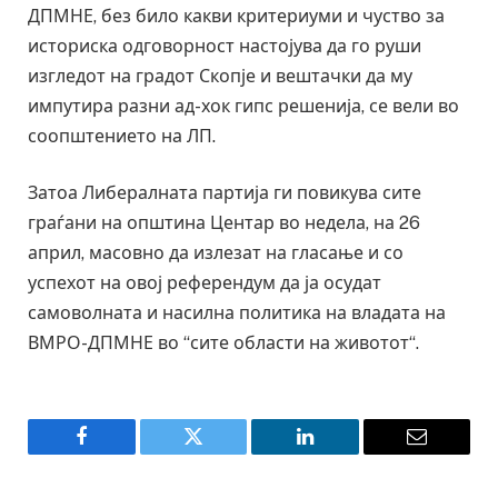
ДПМНЕ, без било какви критериуми и чуство за
историска одговорност настојува да го руши
изгледот на градот Скопје и вештачки да му
импутира разни ад-хок гипс решенија, се вели во
соопштението на ЛП.
Затоа Либералната партија ги повикува сите
граѓани на општина Центар во недела, на 26
април, масовно да излезат на гласање и со
успехот на овој референдум да ја осудат
самоволната и насилна политика на владата на
ВМРО-ДПМНЕ во “сите области на животот“.
Facebook
Twitter
LinkedIn
Email