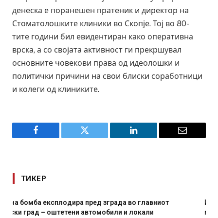
денеска е поранешен пратеник и директор на
Стоматолошките клиники во Скопје. Тој во 80-
тите години бил евидентиран како оперативна
врска, а со својата активност ги прекршувал
основните човекови права од идеолошки и
политички причини на свои блиски соработници
и колеги од клиниките.
Facebook
Twitter
LinkedIn
Email
ТИКЕР
И Данска се милитарилизира – воведува нова 11-
месечна воена