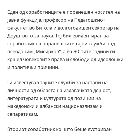
Еден од соработниците е поранешен носител на
јавна функција, професор на Педагошкиот
факултет во Битола и долгогодишен секретар на
Друштвото за наука. Тој бил евидентиран за
соработник на поранешните тајни служби под
псевдоним „Мисирков“, а во 80-тите години ги
кршел човековите права и слободи од идеолошки
и политички причини.
Ги известувал тајните служби за настапи на
личности од областа на издавачката дејност,
литературата и културата од позиции на
македонски и албански национазлизам и
сепаратизам.
Вториот соработник кој што беше лустриран