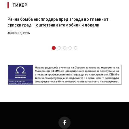
ТИКЕР
И Данска се милитарилизира – воведува нова 11-
месечна воена
AUGUST 4, 2026
Facebook