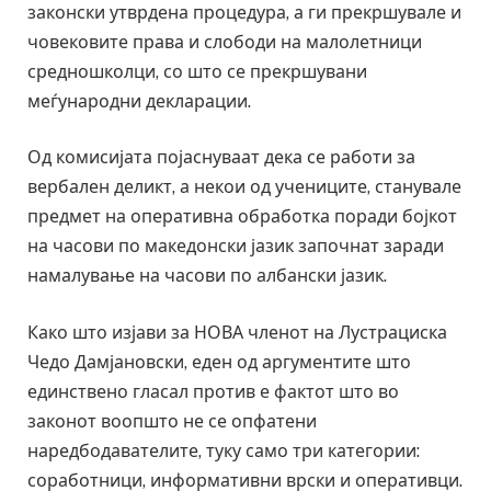
законски утврдена процедура, а ги прекршувале и
човековите права и слободи на малолетници
средношколци, со што се прекршувани
меѓународни декларации.
Од комисијата појаснуваат дека се работи за
вербален деликт, а некои од учениците, станувале
предмет на оперативна обработка поради бојкот
на часови по македонски јазик започнат заради
намалување на часови по албански јазик.
Како што изјави за НОВА членот на Лустрациска
Чедо Дамјановски, еден од аргументите што
единствено гласал против е фактот што во
законот воопшто не се опфатени
наредбодавателите, туку само три категории:
соработници, информативни врски и оперативци.