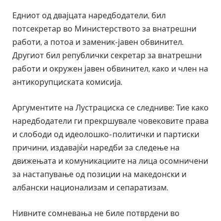
Едниот од двајцата наредбодатели, бил
потсекретар во Министерството за внатрешни
работи, а потоа и заменик-јавен обвинител.
Другиот бил републички секретар за внатрешни
работи и окружен јавен обвинител, како и член на
антикорупциската комисија.
Аргументите на Лустрациска се следниве: Тие како
наредбодатели ги прекршувале човековите права
и слободи од идеолошко- политички и партиски
причини, издавајќи наредби за следење на
движењата и комуникациите на лица осомничени
за настапување од позиции на македонски и
албански национализам и сепаратизам.
Нивните сомневања не биле потврдени во