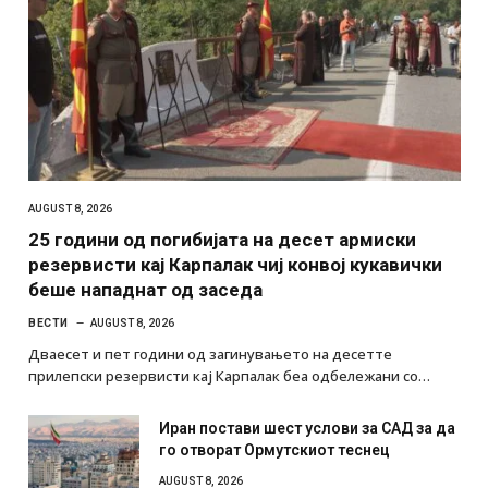
AUGUST 8, 2026
25 години од погибијата на десет армиски
резервисти кај Карпалак чиј конвој кукавички
беше нападнат од заседа
ВЕСТИ
AUGUST 8, 2026
Дваесет и пет години од загинувањето на десетте
прилепски резервисти кај Карпалак беа одбележани со…
Иран постави шест услови за САД за да
го отворат Ормутскиот теснец
AUGUST 8, 2026