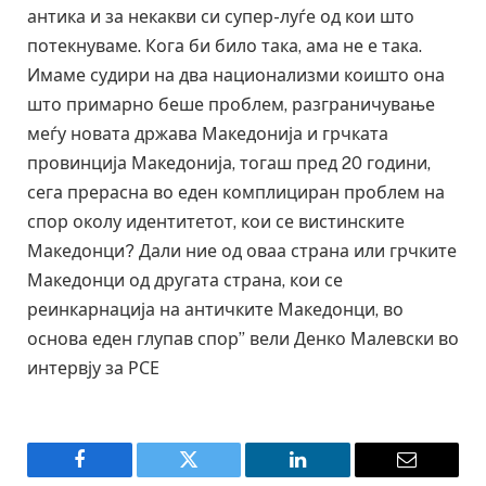
антика и за некакви си супер-луѓе од кои што
потекнуваме. Кога би било така, ама не е така.
Имаме судири на два национализми коишто она
што примарно беше проблем, разграничување
меѓу новата држава Македонија и грчката
провинција Македонија, тогаш пред 20 години,
сега прерасна во еден комплициран проблем на
спор околу идентитетот, кои се вистинските
Македонци? Дали ние од оваа страна или грчките
Македонци од другата страна, кои се
реинкарнација на античките Македонци, во
основа еден глупав спор” вели Денко Малевски во
интервју за РСЕ
Facebook
Twitter
LinkedIn
Email