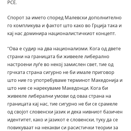
РСЕ.
Спорот за името според Малевски дополнително
го компликува и фактот што како во Грција така и
кај нас доминира националистичкиот концепт.
“Ова е судир на два национализми. Кога од двете
страни на границата би живееле либерално
настроени луѓе во некој замислен свет, тие од
грчката страна сигурно не би имале приговор
што ние го употребуваме терминот Македонија и
што ние се нарекуваме Македонци. Кога би
живееле либерални умови од оваа страна на
границата кај нас, тие сигурно не би се срамеле
од својот словенски јазик и дека нивниот базичен
идентитет, како и јазикот е словенски, туку да се
повикуваат на некакви си расистички теории за