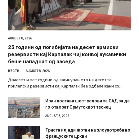
AUGUST 8, 2026
25 години од погибијата на десет армиски
резервисти кај Карпалак чиј конвој кукавички
беше нападнат од заседа
ВЕСТИ
AUGUST 8, 2026
Дваесет и пет години од загинувањето на десетте
прилепски резервисти кај Карпалак беа одбележани со…
Иран постави шест услови за САД за да
го отворат Ормутскиот теснец
AUGUST 8, 2026
Триста илјади жртви на злоупотреба во
француските цркви