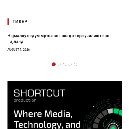
ТИКЕР
лиште во
СОЗИС: Украинците повеќе им веруваат на ген
отколку на Зеленски
AUGUST 7, 2026