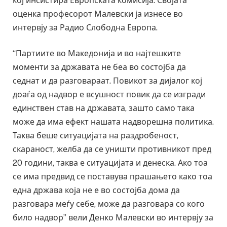
кој инсистира Европската комисија. Својата
оценка професорот Малевски ја изнесе во
интервју за Радио Слободна Европа.
“Партиите во Македонија и во најтешките
моменти за државата не беа во состојба да
седнат и да разговараат. Повикот за дијалог кој
доаѓа од надвор е всушност повик да се изгради
единствен став на државата, зашто само така
може да има ефект нашата надворешна политика.
Таква беше ситуацијата на раздробеност,
скараност, желба да се уништи противникот пред
20 години, таква е ситуацијата и денеска. Ако тоа
се има предвид се поставува прашањето како тоа
една држава која не е во состојба дома да
разговара меѓу себе, може да разговара со кого
било надвор” вели Денко Малевски во интервју за