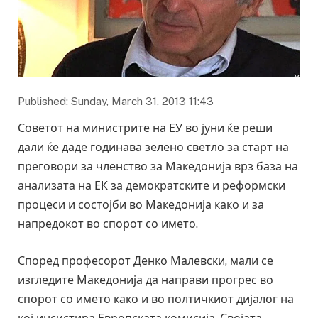
Published: Sunday, March 31, 2013 11:43
Советот на министрите на ЕУ во јуни ќе реши
дали ќе даде годинава зелено светло за старт на
преговори за членство за Македонија врз база на
анализата на ЕК за демократските и реформски
процеси и состојби во Македонија како и за
напредокот во спорот со името.
Според професорот Денко Малевски, мали се
изгледите Македонија да направи прогрес во
спорот со името како и во полтичкиот дијалог на