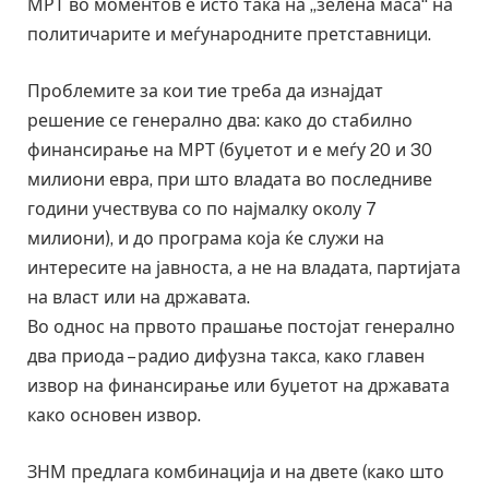
МРТ во моментов е исто така на „зелена маса“ на
политичарите и меѓународните претставници.
Проблемите за кои тие треба да изнајдат
решение се генерално два: како до стабилно
финансирање на МРТ (буџетот и е меѓу 20 и 30
милиони евра, при што владата во последниве
години учествува со по најмалку околу 7
милиони), и до програма која ќе служи на
интересите на јавноста, а не на владата, партијата
на власт или на државата.
Во однос на првото прашање постојат генерално
два приода – радио дифузна такса, како главен
извор на финансирање или буџетот на државата
како основен извор.
ЗНМ предлага комбинација и на двете (како што