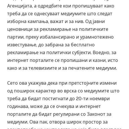
Агенцијата, а одредбите кои пропишуваат како
треба да се однесуваат медиумите што следат
изборна кампања, важат и за нив. Од јавни
ценовници за рекламирање на политичките
партии, преку избалансирано и урамнотежено
известување, до забрана за бесплатно
рекламирање на политички субјекти. Воедно, за
интернет порталите се пропишани и казни, исто
како и за телевизиите и за печатените медиуми.
Сето ова укажува дека при претстојните измени
од поширок карактер во врска со медиумите што
треба да бидат постигнати до 20-ти ноември
годинава, може да се очекува и интернет
порталите да бидат регулирани со Законот за
медиуми. Ова пак, отвора широк простор за