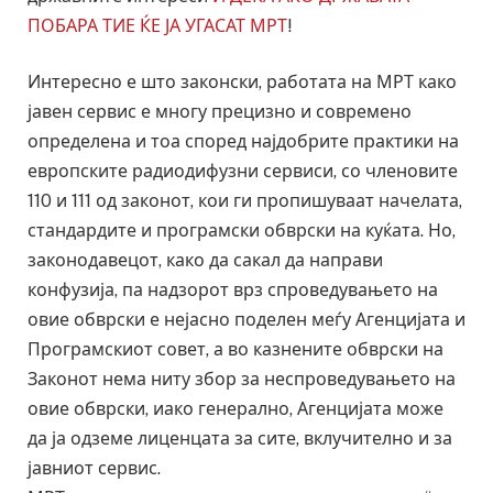
ПОБАРА ТИЕ ЌЕ ЈА УГАСАТ МРТ
!
Интересно е што законски, работата на МРТ како
јавен сервис е многу прецизно и современо
определена и тоа според најдобрите практики на
европските радиодифузни сервиси, со членовите
110 и 111 од законот, кои ги пропишуваат начелата,
стандардите и програмски обврски на куќата. Но,
законодавецот, како да сакал да направи
конфузија, па надзорот врз спроведувањето на
овие обврски е нејасно поделен меѓу Агенцијата и
Програмскиот совет, а во казнените обврски на
Законот нема ниту збор за неспроведувањето на
овие обврски, иако генерално, Агенцијата може
да ја одземе лиценцата за сите, вклучително и за
јавниот сервис.