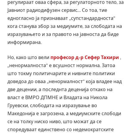
регулираат оваа сфера, за регулаторното тело, за
Јавниот радиодифузен сервис… Со тоа, тие
едногласно ја признаваат „супстандардноста“
кога станува збор за медиумите, за слободата на
изразувањето и за правото на јавноста да биде
информирана.
Но, како што вели
професор д-р Сефер Тахири
,
„ненормалноста“ е всушност нормална. Затоа
што токму политичарите и нивните политики
доведоа до оваа „ненормалност“ која владее над
две децении, а последнта деценија откако на
власт е ВМРО ДПМНЕ и Владата на Никола
Груевски, слободата на изразување во
Македонија е загрозена, а медиумските слободи
се на толку ниско ниво, што можат да се
споредуваат единствено со недемократските