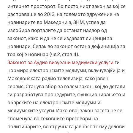
интернет просторот. Во постојниот закон за кој се
расправаше во 2013, најголемото здружение на
новинарите во Македонија, ЗНМ, успеа да
излобира порталите да останат надвор од
законот, како и да не се издаваат лиценци за
новинари. Сепак во законот остана дефиниција за
тоа кој е новинар (чл.2, став 4).
Законот за Аудио визуелни медиумски услуги
ги
нормира електронските медиуми, вклучувајќи ја и
Македонската радио телевизија, како јавен
сервис. Станува збор за голем закон, кој до детали
ги разработува процедурите, функционирањето и
обврските на електронските медиуми и
медиумските услуги. Иако овој закон засега не се
споменува во тековните преговори на
политичарите, во стручната јавност токму делови