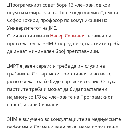
„Програмскиот совет бори 13 членови, од кои
осум ги избира власта. Тоа е недозволиво“, смета
Сефер Тахири, професор по комуникации на
Универзитетот на ЈИЕ.
Слично став има и
Насер Селмани
, новинар и
претседател на ЗНМ. Според него, партиите треба
да имаат минимален број претставници.
„МРТ е јавен сервис и треба да им служи на
граѓаните. Со партиски претставници во него,
јасно е дека тоа ќе биде партиски сервис. Оттука,
партиите треба и можат да бидат застапени
најмногу со 1/3 од членовите на Програмскиот
совет“, изјави Селмани.
ЗНМ е вклучено во консултациите за медиумските
реформи, а Селмани вели дека „нема попуштање