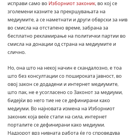
исправи само во
Изборниот законик
, во кој се
зголемени казните за прекршувањата на
медиумите, а се наметнати и други обврски за нив
во смисла на отстапено време, забрана за
бесплатно рекламирање на политички партии во
смисла на донации од страна на медиумите и
слично.
Но, она што на некој начин е скандалозно, е тоа
што без консултации со пошироката јавност, во
овој закон се додадени и интернет медиумите,
што пак, не е усогласено со Законот за медиуми,
бидејќи во него тие не се дефинирани како
медиуми. Во најновата измена на Изборниот
законик која веќе стапи на сила, интернет
порталите се дефинирани како медиуми.
Надзорот врз нивната работа ќе го спроведува