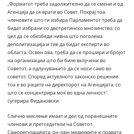
„Форматот треба задолжително да се смени и од
Агенција да се врати во Совет. Покрај тоа,
членовите што ги избира Парламентот треба да
бидат избрани со двотретинско мнозинство, со
цел да се обезбеди нивна што поголема
деполитизација и тие да бидат експерти во
областа. Освен ова, треба да се прошири и бројот
на организации што би биле вклучени во
Советот, а одлучувањето да се носи само во
советот. Според актуелното законско решение
тоа е во рацете на директорот на Агенцијата, со
што се концентрира моќ во една личност“,
сугерира Фидановски.
Слично мислење имаат и дел од поранешните
членови и претседатели на Советот.
Саморегулацијата, он-лајн медиумите и правата