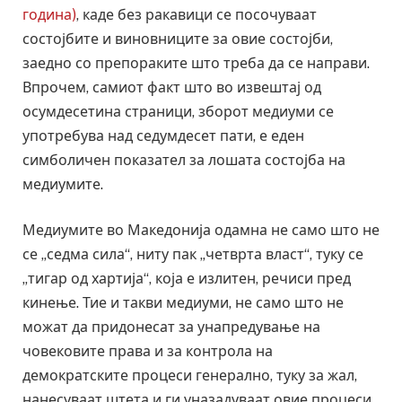
година)
, каде без ракавици се посочуваат
состојбите и виновниците за овие состојби,
заедно со препораките што треба да се направи.
Впрочем, самиот факт што во извештај од
осумдесетина страници, зборот медиуми се
употребува над седумдесет пати, е еден
симболичен показател за лошата состојба на
медиумите.
Медиумите во Македонија одамна не само што не
се „седма сила“, ниту пак „четврта власт“, туку се
„тигар од хартија“, која е излитен, речиси пред
кинење. Тие и такви медиуми, не само што не
можат да придонесат за унапредување на
човековите права и за контрола на
демократските процеси генерално, туку за жал,
нанесуваат штета и ги уназадуваат овие процеси