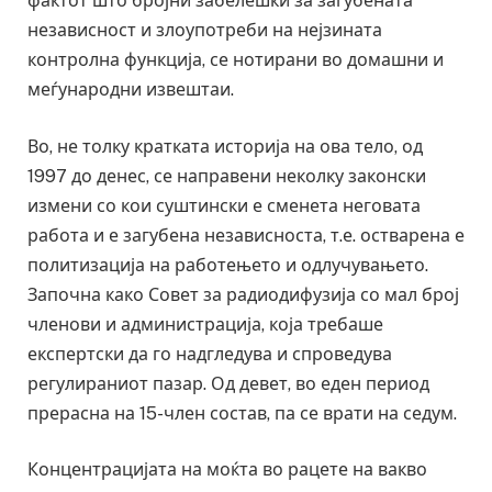
фактот што бројни забелешки за загубената
независност и злоупотреби на нејзината
контролна функција, се нотирани во домашни и
меѓународни извештаи.
Во, не толку кратката историја на ова тело, од
1997 до денес, се направени неколку законски
измени со кои суштински е сменета неговата
работа и е загубена независноста, т.е. остварена е
политизација на работењето и одлучувањето.
Започна како Совет за радиодифузија со мал број
членови и администрација, која требаше
експертски да го надгледува и спроведува
регулираниот пазар. Од девет, во еден период
прерасна на 15-член состав, па се врати на седум.
Концентрацијата на моќта во рацете на вакво