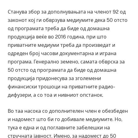
Станува збор за дополнувањата на членот 92 од
законот кој ги обврзува медиумите дека 50 отсто
од програмата треба да биде од домашна
продукција веќе во 2016 година, при што
приватните медиуми треба да произведат и
одреден број часови документарна и играна
програма. Генерално земено, самата обврска за
50 отсто од програмата да биде од домашна
продукција придонесува за зголемени
финансиски трошоци на приватните радио-
дифузери, а со тоа и нивниот опстанок.
Во таа насока со дополнителен член е обезбеден
и надомест што би го добивале медиумите. Но,
тука е една и од поглавните забелешки на
стручната јавност. Имено, за надомест до 50