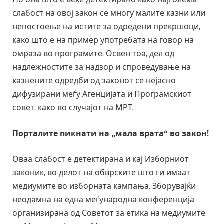
слабост на овој закон се многу малите казни или
непостоење на истите за одредени прекршоци,
како што е на пример употребата на говор на
омраза во програмите. Освен тоа, дел од
надлежностите за надзор и спроведување на
казнените одредби од законот се нејасно
дифузирани меѓу Агенцијата и Програмскиот
совет, како во случајот на МРТ.
Порталите пикнати на „мала врата“ во закон!
Оваа слабост е детектирана и кај Изборниот
законик, во делот на обврските што ги имаат
медиумите во изборната кампања. Зборувајќи
неодамна на една меѓународна конференција
организирана од Советот за етика на медиумите