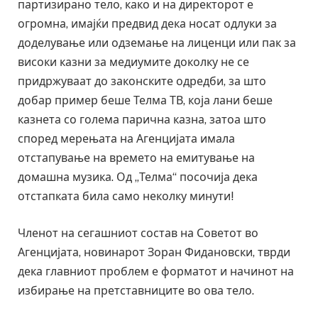
партизирано тело, како и на директорот е
огромна, имајќи предвид дека носат одлуки за
доделување или одземање на лиценци или пак за
високи казни за медиумите доколку не се
придржуваат до законските одредби, за што
добар пример беше Телма ТВ, која лани беше
казнета со голема парична казна, затоа што
според мерењата на Агенцијата имала
отстапување на времето на емитување на
домашна музика. Од „Телма“ посочија дека
отстапката била само неколку минути!
Членот на сегашниот состав на Советот во
Агенцијата, новинарот Зоран Фидановски, тврди
дека главниот проблем е форматот и начинот на
избирање на претставниците во ова тело.