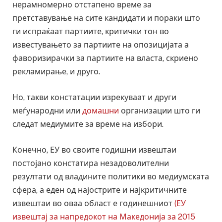
нерамномерно отстапено време за
претставување на сите кандидати и пораки што
ги испраќаат партиите, критички тон во
известувањето за партиите на опозицијата а
фаворизирачки за партиите на власта, скриено
рекламирање, и друго.
Но, такви констатации изрекуваат и други
меѓународни или
домашни
организации што ги
следат медиумите за време на избори.
Конечно, ЕУ во своите годишни извештаи
постојано констатира незадоволителни
резултати од владините политики во медиумската
сфера, а еден од најострите и најкритичните
извештаи во оваа област е годинешниот
(ЕУ
извештај за напредокот на Македонија за 2015