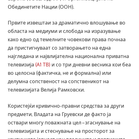
Обединетите Нации (ООН).
Првите извештаи за драматично влошување во
областа на медиуми и слобода на изразување
како едно од темелните човекови права почнаа
да пристигнуваат со затворањето на една
најгледана и највлијателна национална приватна
телевизија
(А1 ТВ)
и со три дневни весника кои беа
во целосна (фактичка, не и формална) или
делумна сопственост на сопственикот на
телевизијата Велија Рамковски.
Користејќи кривично-правни средства за други
предмети, Владата на Груевски де факто ја
оствари многу поважната цел – згаснување на
телевизијата и стеснување на просторот за