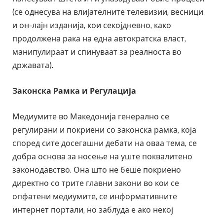
(се однесува на влијателните телевизии, весници
и он-лајн изданија, кои секојдневно, како
продолжена рака на една автократска власт,
манипулираат и спинуваат за реалноста во
државата).
Законска Рамка и Регулација
Медиумите во Македонија генерално се
регулирани и покриени со законска рамка, која
според сите досегашни дебати на оваа тема, се
добра основа за носење на уште поквалитено
законодавство. Она што не беше покриено
директно со трите главни закони во кои се
опфатени медиумите, се информативните
интернет портали, но заблуда е ако некој