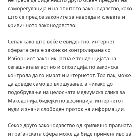
не треба да биде ништо друго освен предмет на
саморегулација и на општото законодавство, како
што се пред се законите за навреда и клевета и
кривичното законодавство.
Сепак како што веќе е евидентно, интернет
сферата сега е законски контролирана со
Изборниот законик. Јасна е тенденцијата на
сегашната власт но и опозиција, по законска
контрола да го имаат и интернетот. Тоа пак, може
да доведе само до влошување, а никако до
подобрување на целосната медиумска слика за
Македонија, бидејќи по дефинција, интернетот
нуди и значи слободен проток на информации.
Секое друго законодавство од кривично правната
и граѓанската сфера може да биде применливо за