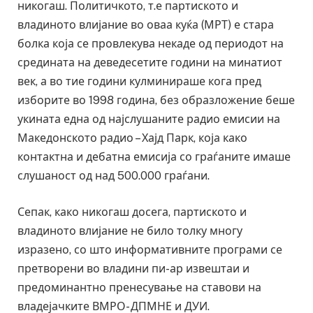
никогаш. Политичкото, т.е партиското и
владиното влијание во оваа куќа (МРТ) е стара
болка која се провлекува некаде од периодот на
средината на деведесетите години на минатиот
век, а во тие години кулминираше кога пред
изборите во 1998 година, без образложение беше
укината една од најслушаните радио емисии на
Македонското радио – Хајд Парк, која како
контактна и дебатна емисија со граѓаните имаше
слушаност од над 500.000 граѓани.
Сепак, како никогаш досега, партиското и
владиното влијание не било толку многу
изразено, со што информативните програми се
претворени во владини пи-ар извештаи и
предоминантно пренесување на ставови на
владејачките ВМРО- ДПМНЕ и ДУИ.