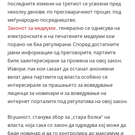
последните измени на третиот се усвоени пред
неколку денови, по преговарачкиот процес под
меѓународно посредништво.
Законот за медиуми
, генерално се однесува на
електронските и на печатените медиуми кои
порано не беа регулирани. Според достапните
јавни информации од преговорите, партиите
биле заинтересирани за промена на овој закон.
Извори, пак кои сакаат да останат анонимни
велат дека партиите од власта особено се
интересирале за прашањето за воведување
лиценци за новинари и за воведување на
интернет порталите под регулатива на овој закон.
Всушност, станува збор за „стара болка“ на
власта, која сака со закон да одредува кој може да
биде новинар и да го контролира до максимум и