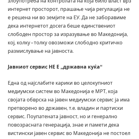
злоупотреба на контролата на која било власт врз
интернет просторот, прашање чија регулација не
е решена ни во земјите на ЕУ. Да не заборавиме
дека интернетот досега беше единствениот
слободен простор за изразување во Македонија,
кој, колку – толку овозможи слободно критичко
размислување на јавноста.
Јавниот сервис НЕ Е „државна куќа“
Една од најслабите карики во целокупниот
медиумски систем во Македонија е МРТ, која
својата обврска на јавен медиумски сервис ја има
претворено во државен, т.е. владин и партиски
сервис. Поупатената јавност, но и генерално
повозрасната генерација, знае и памети дека
вистински јавен сервис во Македонија не постоел