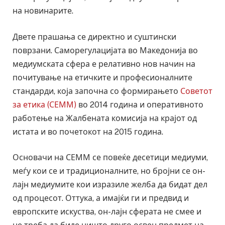
на новинарите.
Двете прашања се директно и суштински
поврзани. Саморегулацијата во Македонија во
медиумската сфера е релативно нов начин на
почитување на етичките и професионалните
стандарди, која започна со формирањето
Советот
за етика (СЕММ)
во 2014 година и оперативното
работење на Жалбената комисија на крајот од
истата и во почетокот на 2015 година.
Основачи на СЕММ се повеќе десетици медиуми,
меѓу кои се и традиционалните, но бројни се он-
лајн медиумите кои изразиле желба да бидат дел
од процесот. Оттука, а имајќи ги и предвид и
европските искуства, он-лајн сферата не смее и