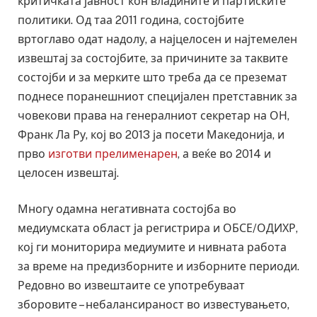
критичката јавност кон владините и партиските
политики. Од таа 2011 година, состојбите
вртоглаво одат надолу, а најцелосен и најтемелен
извештај за состојбите, за причините за таквите
состојби и за мерките што треба да се преземат
поднесе поранешниот специјален претставник за
човекови права на генералниот секретар на ОН,
Франк Ла Ру, кој во 2013 ја посети Македонија, и
прво
изготви прелименарен
, а веќе во 2014 и
целосен извештај.
Многу одамна негативната состојба во
медиумската област ја регистрира и ОБСЕ/ОДИХР,
кој ги мониторира медиумите и нивната работа
за време на предизборните и изборните периоди.
Редовно во извештаите се употребуваат
зборовите – небалансираност во известувањето,