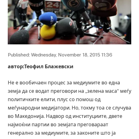
Published: Wednesday, November 18, 2015 11:36
автор:Теофил Блажевски
Не е вообичаен процес за медиумите во една
земја да се водат преговори на „зелена маса“ меѓу
политичките елити, плус со помош од
меѓународни медијатори. Но, токму тоа се случува
во Македонија. Надвор од институциите, двете
најмоќни партии во земјата преговараат
генерално за медиумите, за законите што ја