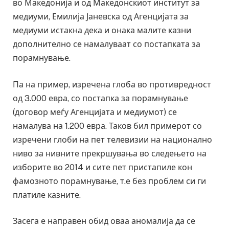
во Македонија и од Македонскиот институт за
медиуми, Емилија Јаневска од Агенцијата за
медиуми истакна дека и онака малите казни
дополнително се намалуваат со постапката за
порамнување.
Па на пример, изречена глоба во противредност
од 3.000 евра, со постапка за порамнување
(договор меѓу Агенцијата и медиумот) се
намалува на 1.200 евра. Таков бил примерот со
изречени глоби на пет телевизии на национално
ниво за нивните прекршувања во следењето на
изборите во 2014 и сите пет пристапиле кон
фамозното порамнување, т.е без проблем си ги
платиле казните.
Засега е направен обид оваа аномалија да се