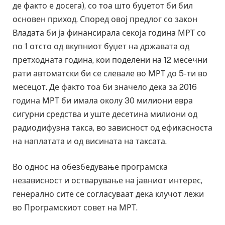
де факто е досега), со тоа што буџетот би бил
основен приход. Според овој предлог со закон
Владата би ја финансирала секоја година МРТ со
по 1 отсто од вкупниот буџет на државата од
претходната година, кои поделени на 12 месечни
рати автоматски би се слевале во МРТ до 5-ти во
месецот. Де факто тоа би значело дека за 2016
година МРТ би имала околу 30 милиони евра
сигурни средства и уште десетина милиони од
радиодифузна такса, во зависност од ефикасноста
на наплатата и од висината на таксата.
Во однос на обезбедување програмска
независност и остварување на јавниот интерес,
генерално сите се согласуваат дека клучот лежи
во Програмскиот совет на МРТ.