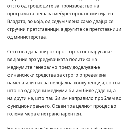
отсто од трошоците за производство на
програмата решава меѓуресорска комисија во
Владата, во која, од седум члена само двајца се
стручни претставници, а другите се претставници
од министерства.
Сето ова дава широк простор за остварување
влијание врз уредувачката политика на
медиумите генерално преку доделување
финансиски средства за строго определена
намена или пак за нелојална конкуренција, со тоа
што на одредени медиуми би им биле дадени, а
на други не, што пак би им направило проблем во
функционирањето. Освен тоа целиот процес во
голема мера е нетранспарентен.
Но она што е веќе детектирано како најголема