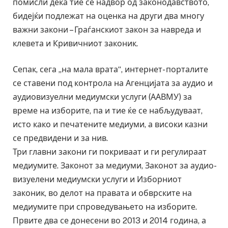
помисли дека тие се надвор од законодавството,
бидејќи подлежат на оценка на други два многу
важни закони – Граѓанскиот закон за навреда и
клевета и Кривичниот законик.
Сепак, сега „на мала врата“, интернет- порталите
се ставени под контрола на Агенцијата за аудио и
аудиовизуелни медиумски услуги (ААВМУ) за
време на изборите, па и тие ќе се набљудуваат,
исто како и печатените медиуми, а високи казни
се предвидени и за нив.
Три главни закони ги покриваат и ги регулираат
медиумите. Законот за медиуми, Законот за аудио-
визуелени медиумски услуги и Изборниот
законик, во делот на правата и обврските на
медиумите при спроведувањето на изборите.
Првите два се донесени во 2013 и 2014 година, а