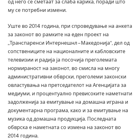
од него се сметаат за слаба карика, поради што
му се потребни измени.
Уште во 2014 година, при спроведување на анкета
за законот во рамките на еден проект на
„Транспаренси Интернешнл – Македонија“, дел од
сопствениците на националните и кабловските
телевизии и радија ја посочија преголемата
нормираност на законот, во смисла на многу
административни обврски, преголеми законски
овластувања на претседателот на Агенцијата за
медиуми, и процентуално превисоките наметнати
задолженија за емитување на домашна играна и
документарна програма, како и за емитување на
музика од домашна продукција. Последната
обврска е наметната со измена на законот во
2014 година.