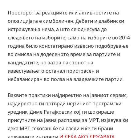
Просторот за реакциите или активностите на
опозицијата е симболичен. Дебати и длабински
истражувања нема, а што се однесува до
следењето на изборите, само на изборите во 2014
година било констатирано извесно подобрување
во смисла на доделеното време за партиите и
кандидатите, но затоа пак тонот на
известувањето останал пристрасен и
небалансиран во полза на владеачките партии.
Ваквите практики најдиректно на јавниот сервис,
најдиректно ги потврди нејзиниот програмски
уредник, Диме Ратајковски кој ги шокираше
присутните на јавна расправа за МРТ, изјавувајќи
дека МРТ секогаш ќе ги следи и ќе ги брани
државните интереси
И ДЕКА АКО ДРЖАВАТА