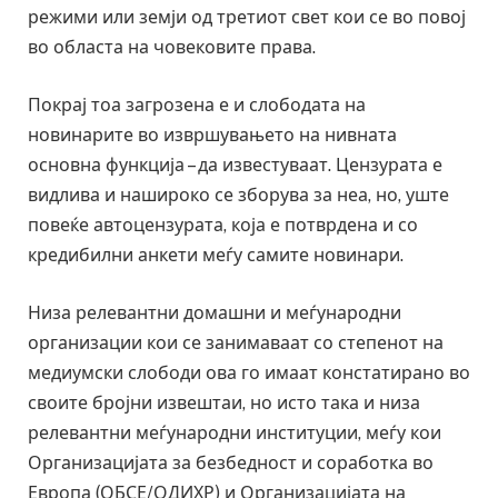
режими или земји од третиот свет кои се во повој
во областа на човековите права.
Покрај тоа загрозена е и слободата на
новинарите во извршувањето на нивната
основна функција – да известуваат. Цензурата е
видлива и нашироко се зборува за неа, но, уште
повеќе автоцензурата, која е потврдена и со
кредибилни анкети меѓу самите новинари.
Низа релевантни домашни и меѓународни
организации кои се занимаваат со степенот на
медиумски слободи ова го имаат констатирано во
своите бројни извештаи, но исто така и низа
релевантни меѓународни институции, меѓу кои
Организацијата за безбедност и соработка во
Европа (ОБСЕ/ОДИХР) и Организацијата на