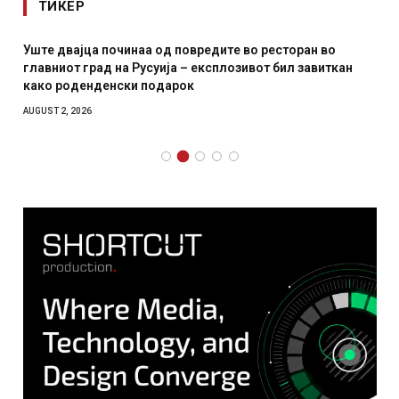
ТИКЕР
Уште двајца починаа од повредите во ресторан во
главниот град на Русуија – експлозивот бил завиткан
како роденденски подарок
AUGUST 2, 2026