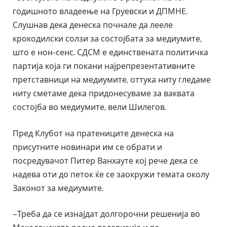
годишното владеење на Груевски и ДПМНЕ.
Слушнав дека денеска почнале да лееле
крокодилски солзи за состојбата за медиумите,
што е нон-сенс. СДСМ е единствената политичка
партија која ги покани најрепрезентативните
претставници на медиумите, оттука ниту гледаме
ниту сметаме дека придонесуваме за ваквата
состојба во медиумите, вели Шилегов.
Пред Клубот на пратениците денеска на
присутните новинари им се обрати и
посредувачот Питер Ванхауте кој рече дека се
надева оти до петок ќе се заокружи темата околу
Законот за медиумите.
–Треба да се изнајдат долгорочни решенија во