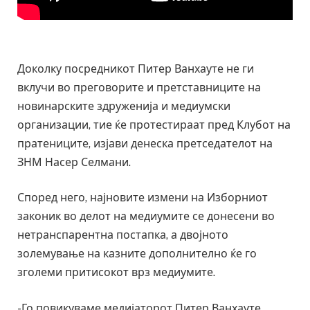
Доколку посредникот Питер Ванхауте не ги
вклучи во преговорите и претставниците на
новинарските здруженија и медиумски
организации, тие ќе протестираат пред Клубот на
пратениците, изјави денеска претседателот на
ЗНМ Насер Селмани.
Според него, најновите измени на Изборниот
законик во делот на медиумите се донесени во
нетранспарентна постапка, а двојното
золемување на казните дополнително ќе го
зголеми притисокот врз медиумите.
-Го повикуваме медијаторот Питер Ванхауте