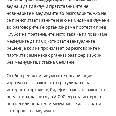
веднаш да ги вклучи претставниците не
новинарите и медиумите во разговорите. Ако не
се преиспитаат казните и ако не бидеме вклучени
во разговорите, ќе организираме протести пред
Клубот на пратениците, исто така ќе ги повикаме
медиумите да ги бојкотираат евентуалните
решенија кои ќе произлезат од разговорите и
партиите сами нека организираат фер избори
без медиумите, истакна Селмани.
Особен револт медиумските организации
изразуваат за законското регулирање на
интернет порталите, бидејќи со истата законска
регулатива, казните до 8 000 евра за интернет
портал или печатен медиум, може да значат и
затворање на медиумот.