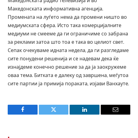
Македонската радио телевизија и во
Македонската информативна агенција.
Промената на луѓето нема да промени ништо во
медиумската сфера. Исто така комерцијалните
медиуми не смееме да ги ограничиме со забрана
за реклами затоа што тоа е така во целиот свет.
Сепак очекуваме идната недела, да ги разгледаме
сите понудени решенија и се надевам дека ќе
изнајдеме конечно решение за да ја заокружеме
оваа тема. Битката е далеку од завршена, меѓутоа
сите партии ја примија пораката, изјави Ванхауте.
Facebook
Twitter
LinkedIn
Email