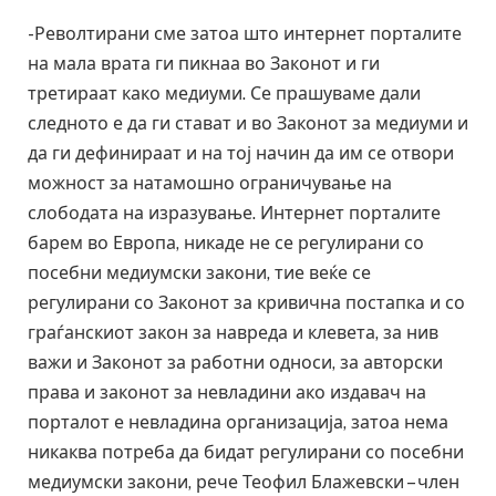
-Револтирани сме затоа што интернет порталите
на мала врата ги пикнаа во Законот и ги
третираат како медиуми. Се прашуваме дали
следното е да ги стават и во Законот за медиуми и
да ги дефинираат и на тој начин да им се отвори
можност за натамошно ограничување на
слободата на изразување. Интернет порталите
барем во Европа, никаде не се регулирани со
посебни медиумски закони, тие веќе се
регулирани со Законот за кривична постапка и со
граѓанскиот закон за навреда и клевета, за нив
важи и Законот за работни односи, за авторски
права и законот за невладини ако издавач на
порталот е невладина организација, затоа нема
никаква потреба да бидат регулирани со посебни
медиумски закони, рече Теофил Блажевски – член