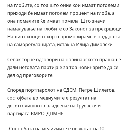
на глобите, со тоа што оние кои имаат поголеми
приходи ќе имаат поголем процент на глоба, а
она помалите ќе имаат помала. Што значи
намалување на глобите со Законот за прекршоци.
Нашиот концепт кој го промовираме е поддршка
на саморегулацијата, истакна Илија Димовски.
Сепак тој не одговори на новинарското прашање
дали неговата партија е за тоа новинарите да се
дел од преговорите.
Според портпаролот на СДСМ, Петре Шилегов,
состојбата во медиумите е резултат на
десетгодишното владеење на Груевски и
партијата ВМРО-ДПМНЕ.
-Состојбата на медиумите е резултат на 10.