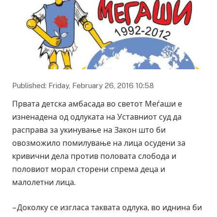
Published: Friday, February 26, 2016 10:58
Првата детска амбасада во светот Меѓаши е
изненадена од одлуката на Уставниот суд да
расправа за укинување на Закон што би
овозможило помилување на лица осудени за
кривични дела против половата слобода и
половиот морал сторени спрема деца и
малолетни лица.
– Доколку се изгласа таквата одлука, во иднина би