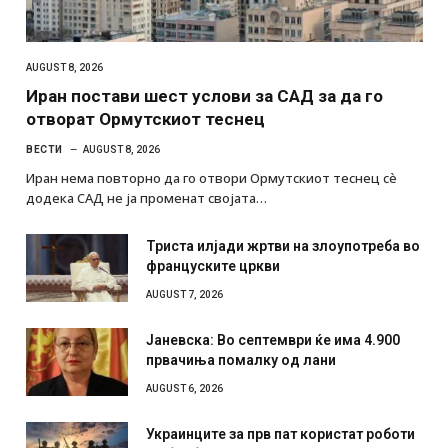
AUGUST 8, 2026
Иран постави шест услови за САД за да го
отворат Ормутскиот теснец
ВЕСТИ
AUGUST 8, 2026
Иран нема повторно да го отвори Ормутскиот теснец сè
додека САД не ја променат својата…
Триста илјади жртви на злоупотреба во
француските цркви
AUGUST 7, 2026
Јаневска: Во септември ќе има 4.900
првачиња помалку од лани
AUGUST 6, 2026
Украинците за прв пат користат роботи