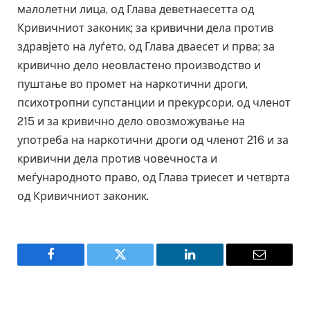
малолетни лица, од Глава деветнаесетта од
Кривичниот законик; за кривични дела против
здравјето на луѓето, од Глава дваесет и прва; за
кривично дело неовластено производство и
пуштање во промет на наркотични дроги,
психотропни супстанции и прекурсори, од членoт
215 и за кривично дело овозможување на
употреба на наркотични дроги од членoт 216 и за
кривични дела против човечноста и
меѓународното право, од Глава триесет и четврта
од Кривичниот законик.
Facebook
Twitter
LinkedIn
Email