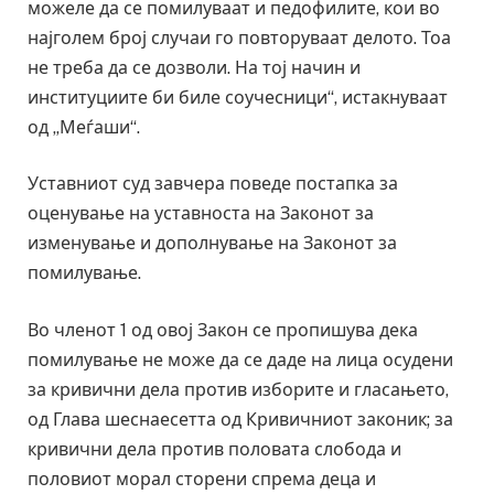
можеле да се помилуваат и педофилите, кои во
најголем број случаи го повторуваат делото. Тоа
не треба да се дозволи. На тој начин и
институциите би биле соучесници“, истакнуваат
од „Меѓаши“.
Уставниот суд завчера поведе постапка за
оценување на уставноста на Законот за
изменување и дополнување на Законот за
помилување.
Во членот 1 од овој Закон се пропишува дека
помилување не може да се даде на лица осудени
за кривични дела против изборите и гласањето,
од Глава шеснаесетта од Кривичниот законик; за
кривични дела против половата слобода и
половиот морал сторени спрема деца и