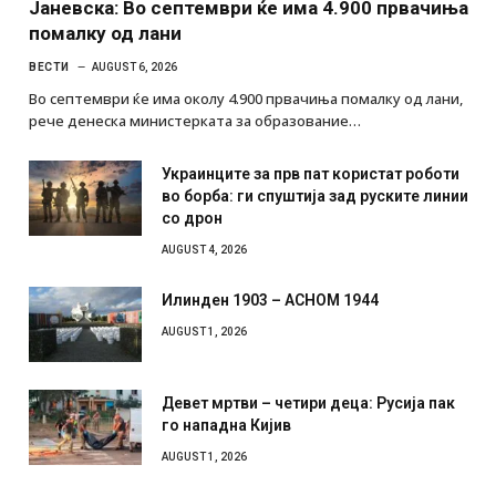
Јаневска: Во септември ќе има 4.900 првачиња
помалку од лани
ВЕСТИ
AUGUST 6, 2026
Во септември ќе има околу 4.900 првачиња помалку од лани,
рече денеска министерката за образование…
Украинците за прв пат користат роботи
во борба: ги спуштија зад руските линии
со дрон
AUGUST 4, 2026
Илинден 1903 – АСНОМ 1944
AUGUST 1, 2026
Девет мртви – четири деца: Русија пак
го нападна Кијив
AUGUST 1, 2026