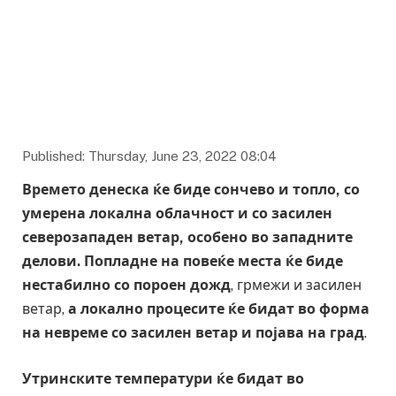
Photo: Fokus
Published: Thursday, June 23, 2022 08:04
Времето денеска ќе биде сончево и топло, со
умерена локална облачност и со засилен
северозападен ветар, особено во западните
делови. Попладне на повеќе места ќе биде
нестабилно со пороен дожд
, грмежи и засилен
ветар,
а локално процесите ќе бидат во форма
на невреме со засилен ветар и појава на град
.
Утринските температури ќе бидат во