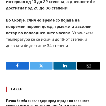
интервал од 13 до 22 степена, а дневните ќе
достигнат од 29 до 38 степени
.
Во Скопје, слично време со појава на
повремен пороен дожд, грмежи и засилен
ветар во попладневните часови
. Утринската
температура ќе се искачи до 18-от степен, а
дневната ќе достигне 34 степени.
Facebook
Twitter
LinkedIn
Email
ТИКЕР
Рачна бомба експлодира пред зграда во главниот
И Д
српски град – оштетени автомобили и локали
мес