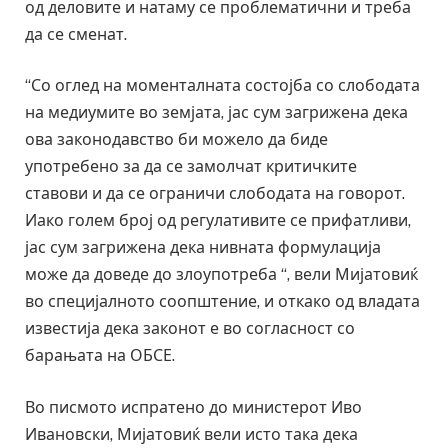
од деловите и натаму се проблематични и треба
да се сменат.
“Со оглед на моменталната состојба со слободата
на медиумите во земјата, јас сум загрижена дека
ова законодавство би можело да биде
употребено за да се замолчат критичките
ставови и да се ограничи слободата на говорот.
Иако голем број од регулативите се прифатливи,
јас сум загрижена дека нивната формулација
може да доведе до злоупотреба “, вели Мијатовиќ
во специјалното соопштение, и откако од владата
известија дека законот е во согласност со
барањата на ОБСЕ.
Во писмото испратено до министерот Иво
Ивановски, Мијатовиќ вели исто така дека