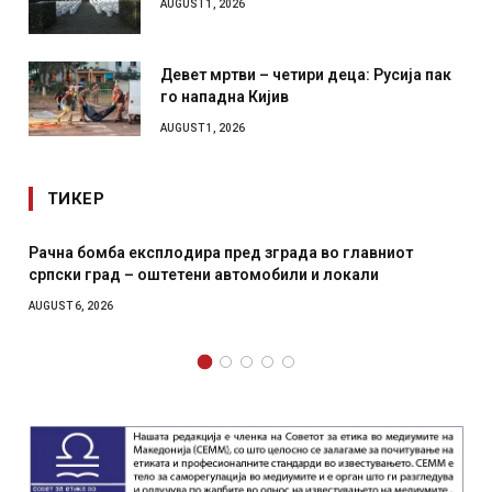
AUGUST 1, 2026
Девет мртви – четири деца: Русија пак
го нападна Кијив
AUGUST 1, 2026
ТИКЕР
ра пред зграда во главниот
И Данска се милитарилизи
ни автомобили и локали
месечна воена
AUGUST 4, 2026