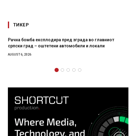
ТИКЕР
 во главниот
И Данска се милитарилизира – воведува 
и локали
месечна воена
AUGUST 4, 2026