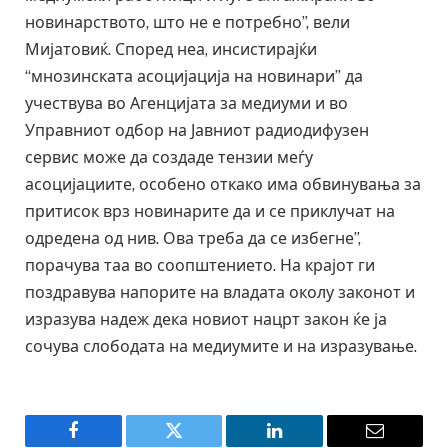
новинарството, што не е потребно”, вели
Мијатовиќ. Според неа, инсистирајќи
“мнозинската асоцијација на новинари” да
учествува во Агенцијата за медиуми и во
Управниот одбор на Јавниот радиодифузен
сервис може да создаде тензии меѓу
асоцијациите, особено откако има обвинувања за
притисок врз новинарите да и се приклучат на
одредена од нив. Ова треба да се избегне”,
порачува таа во соопштението. На крајот ги
поздравува напорите на владата околу законот и
изразува надеж дека новиот нацрт закон ќе ја
сочува слободата на медиумите и на изразување.
Facebook
Twitter
LinkedIn
Email