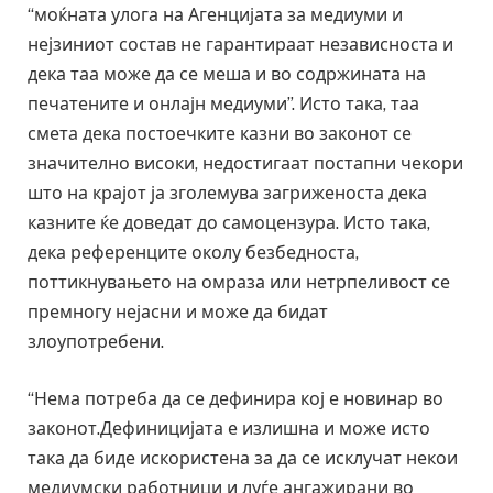
“моќната улога на Агенцијата за медиуми и
нејзиниот состав не гарантираат независноста и
дека таа може да се меша и во содржината на
печатените и онлајн медиуми”. Исто така, таа
смета дека постоечките казни во законот се
значително високи, недостигаат постапни чекори
што на крајот ја зголемува загриженоста дека
казните ќе доведат до самоцензура. Исто така,
дека референците околу безбедноста,
поттикнувањето на омраза или нетрпеливост се
премногу нејасни и може да бидат
злоупотребени.
“Нема потреба да се дефинира кој е новинар во
законот.Дефиницијата е излишна и може исто
така да биде искористена за да се исклучат некои
медиумски работници и луѓе ангажирани во