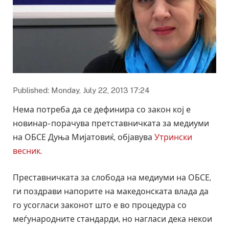
Published: Monday, July 22, 2013 17:24
Нема потреба да се дефинира со закон кој е
новинар- порачува претставничката за медиуми
на ОБСЕ Дуња Мијатовиќ, објавува
Утрински
весник.
Преставничката за слобода на медиуми на ОБСЕ,
ги поздрави напорите на македонската влада да
го усогласи законот што е во процедура со
меѓународните стандарди, но нагласи дека некои