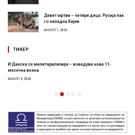
Девет мртви – четири деца: Русија пак
го нападна Кијив
AUGUST 1, 2026
ТИКЕР
И Данска се милитарилизира – воведува нова 11-
месечна воена
AUGUST 4, 2026