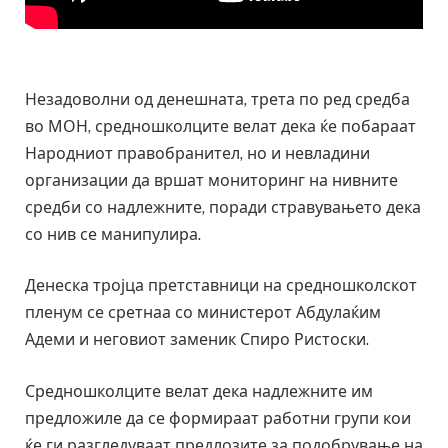
Незадоволни од денешната, трета по ред средба
во МОН, средношколците велат дека ќе побараат
Народниот правобранител, но и невладини
организации да вршат мониторинг на нивните
средби со надлежните, поради стравувањето дека
со нив се манипулира.
Денеска тројца претставници на средношколскот
пленум се сретнаа со министерот Абдулаќим
Адеми и неговиот заменик Спиро Ристоски.
Средношколците велат дека надлежните им
предложиле да се формираат работни групи кои
ќе ги разгледуваат предлозите за подобрување на