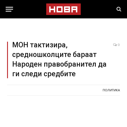
МОН тактизира,
0
средношколците бараат
Народен правобранител да
ги следи средбите
ПОЛИТИКА