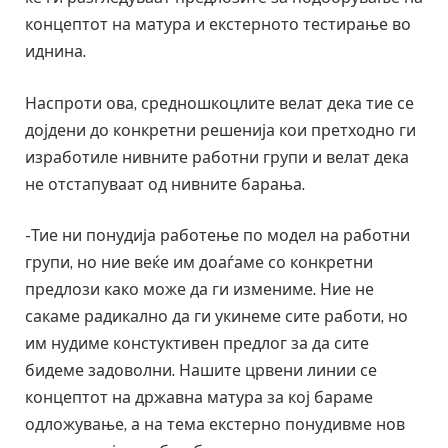
концептот на матура и екстерното тестирање во
иднина.
Наспроти ова, средношкоцлите велат дека тие се
дојдени до конкретни решенија кои претходно ги
изработиле нивните работни групи и велат дека
не отстапуваат од нивните барања.
-Тие ни понудија работење по модел на работни
групи, но ние веќе им доаѓаме со конкретни
предлози како може да ги измениме. Ние не
сакаме радикално да ги укинеме сите работи, но
им нудиме констуктивен предлог за да сите
бидеме задоволни. Нашите црвени линии се
концептот на државна матура за кој бараме
одложување, а на тема екстерно понудивме нов