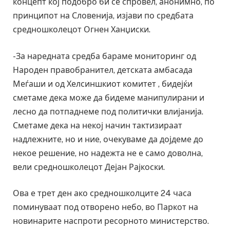
концепт кој подобро би се спровел, анонимно, по
принципот на Словенија, изјави по средбата
средношколецот Огнен Ханџиски.
-За наредната средба бараме мониторинг од
Народен правобранител, детската амбасада
Меѓаши и од Хелсиншкиот комитет , бидејќи
сметаме дека може да бидеме манипулирани и
лесно да потпаднеме под политички влијанија.
Сметаме дека на некој начин тактизираат
надлежните, но и ние, очекуваме да дојдеме до
некое решение, но надежта не е само доволна,
вели средношколецот Дејан Рајкоски.
Ова е трет ден ако средношколците 24 часа
поминуваат под отворено небо, во Паркот на
новинарите наспроти ресорното министерство.