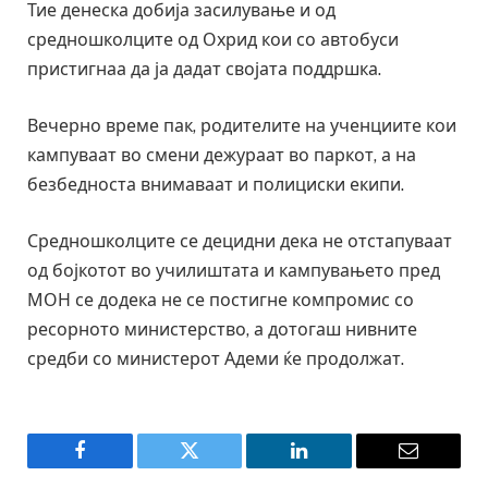
Тие денеска добија засилување и од
средношколците од Охрид кои со автобуси
пристигнаа да ја дадат својата поддршка.
Вечерно време пак, родителите на ученциите кои
кампуваат во смени дежураат во паркот, а на
безбедноста внимаваат и полициски екипи.
Средношколците се децидни дека не отстапуваат
од бојкотот во училиштата и кампувањето пред
МОН се додека не се постигне компромис со
ресорното министерство, а дотогаш нивните
средби со министерот Адеми ќе продолжат.
Facebook
Twitter
LinkedIn
Email