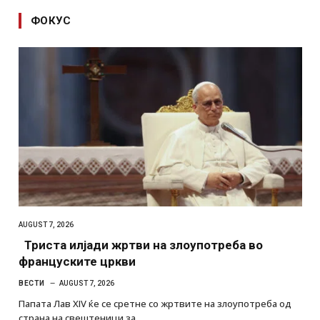
ФОКУС
AUGUST 7, 2026
Триста илјади жртви на злоупотреба во
француските цркви
ВЕСТИ
AUGUST 7, 2026
Папата Лав XIV ќе се сретне со жртвите на злоупотреба од
страна на свештеници за…