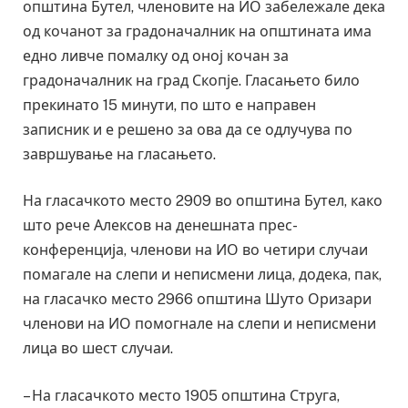
општина Бутел, членовите на ИО забележале дека
од кочанот за градоначалник на општината има
едно ливче помалку од оној кочан за
градоначалник на град Скопје. Гласањето било
прекинато 15 минути, по што е направен
записник и е решено за ова да се одлучува по
завршување на гласањето.
На гласачкото место 2909 во општина Бутел, како
што рече Алексов на денешната прес-
конференција, членови на ИО во четири случаи
помагале на слепи и неписмени лица, додека, пак,
на гласачко место 2966 општина Шуто Оризари
членови на ИО помогнале на слепи и неписмени
лица во шест случаи.
– На гласачкото место 1905 општина Струга,