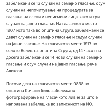
забележани се 13 случаи на семејно гласање, осум
случаи на непочитување на процедурата за
гласање на слепи и неписмени лица, како и три
случаи на јавно гласање. На гласачкото место
1907 исто така во општина Струга, забележани се
девет случаи на семејно гласање и седум случаи
на јавно гласање. На гласачкото место 1917 во
селото Велешта, општина Струга, од 14 часот па
досега забележани се 14 нови случаи на семејно
гласање и осум случаи на јавно гласање, рече
Алексов.
Посочи дека на гласачкото место 0838 во
општина Кочани било забележано
фотографирање на гласачкото ливче за што е
направена забелешка во записникот на ИО.