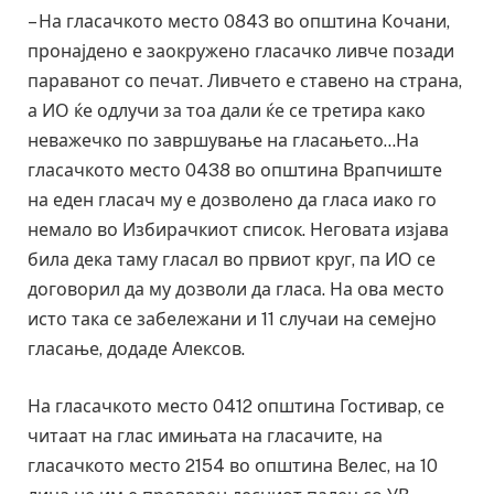
– На гласачкото место 0843 во општина Кочани,
пронајдено е заокружено гласачко ливче позади
параванот со печат. Ливчето е ставено на страна,
а ИО ќе одлучи за тоа дали ќе се третира како
неважечко по завршување на гласањето…На
гласачкото место 0438 во општина Врапчиште
на еден гласач му е дозволено да гласа иако го
немало во Избирачкиот список. Неговата изјава
била дека таму гласал во првиот круг, па ИО се
договорил да му дозволи да гласа. На ова место
исто така се забележани и 11 случаи на семејно
гласање, додаде Алексов.
На гласачкото место 0412 општина Гостивар, се
читаат на глас имињата на гласачите, на
гласачкото место 2154 во општина Велес, на 10