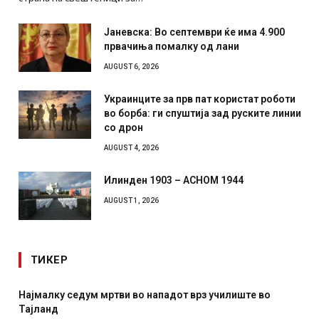
Јаневска: Во септември ќе има 4.900
првачиња помалку од лани
AUGUST 6, 2026
Украинците за прв пат користат роботи
во борба: ги спуштија зад руските линии
со дрон
AUGUST 4, 2026
Илинден 1903 – АСНОМ 1944
AUGUST 1, 2026
ТИКЕР
от врз училиште во
СОЗИС: Украинците повеќе им верув
отколку на Зеленски