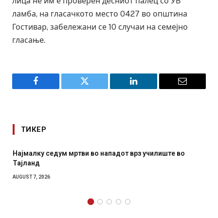
лица не им е проверен десниот палец со УВ
ламба, на гласачкото место 0427 во општина
Гостивар, забележани се 10 случаи на семејно
гласање.
Facebook
Twitter
LinkedIn
Email
ТИКЕР
лиште во
СОЗИС: Украинците повеќе им веруваат на ген
отколку на Зеленски
AUGUST 7, 2026