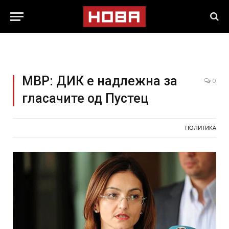
МВР: ДИК е надлежна за
0
гласачите од Пустец
ПОЛИТИКА