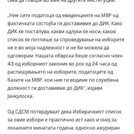
сака да говори во име на другите институции.
„Ние сите податоци од евиденциите на МВР од
фактичката состојба ги доставивме до ДИК. Како
ДИК ќе постапува, какви одлуки ќе носи, каков
список ќе потпише за спроведување на изборите
не е во моја надлежност и не би можела да
одговорам. Нашата обврска беше согласно член
43 од изборниот законик во рок од 24 часа од
распишувањето на изборите, податоците од
базите на МВР, кои ние ги водиме по службена
должност ги доставивме до ДИК“, изјави
Јанкулоска.
Од СДСМ потврдуваат дека Избирачкиот список
за овие избори е практично ист како и оној за
локалните минатата година, односно ажуриран