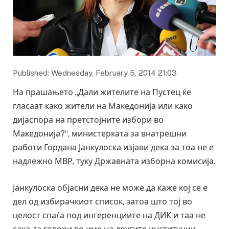
Published: Wednesday, February 5, 2014 21:03
На прашањето „Дали жителите на Пустец ќе
гласаат како жители на Македонија или како
дијаспора на претстојните избори во
Македонија?“, министерката за внатрешни
работи Гордана Јанкулоска изјави дека за тоа не е
надлежно МВР, туку Државната изборна комисија.
Јанкулоска објасни дека не може да каже кој се е
дел од избирачкиот список, затоа што тој во
целост спаѓа под ингеренциите на ДИК и таа не