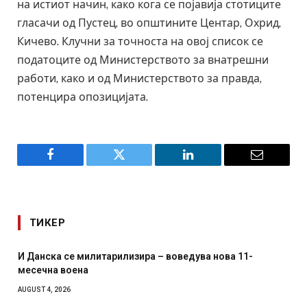
на истиот начин, како кога се појавија стотиците
гласачи од Пустец, во општините Центар, Охрид,
Кичево. Клучни за точноста на овој список се
податоците од Министерството за внатрешни
работи, како и од Министерството за правда,
потенцира опозицијата.
Facebook
Twitter
LinkedIn
Email
ТИКЕР
И Данска се милитарилизира – воведува нова 11-
месечна воена
AUGUST 4, 2026