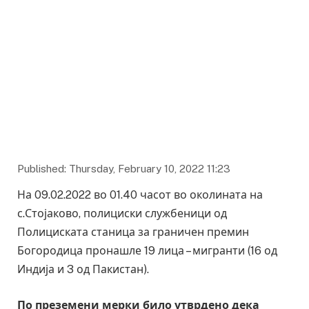
Published: Thursday, February 10, 2022 11:23
На 09.02.2022 во 01.40 часот во околината на
с.Стојаково, полициски службеници од
Полициската станица за граничен премин
Богородица пронашле 19 лица – мигранти (16 од
Индија и 3 од Пакистан).
По преземени мерки било утврдено дека