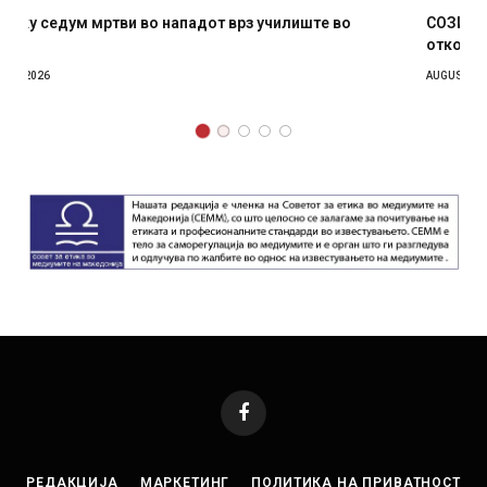
СОЗИС: Украинците повеќе им веруваат на генералите
отколку на Зеленски
AUGUST 7, 2026
Facebook
РЕДАКЦИЈА
МАРКЕТИНГ
ПОЛИТИКА НА ПРИВАТНОСТ