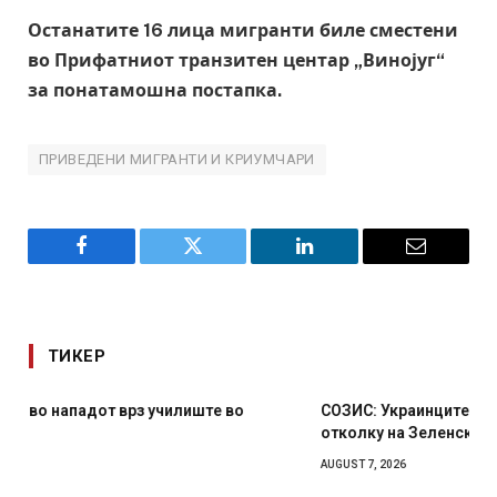
Останатите 16 лица мигранти биле сместени
во Прифатниот транзитен центар „Винојуг“
за понатамошна постапка.
ПРИВЕДЕНИ МИГРАНТИ И КРИУМЧАРИ
Facebook
Twitter
LinkedIn
Email
ТИКЕР
СОЗИС: Украинците повеќе им веруваат на генералите
отколку на Зеленски
AUGUST 7, 2026