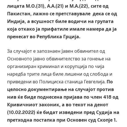
лицата М.О.(31), А.А.(21) и М.А.(22), сите од
Пакистан, лажно се претставувале дека се од
Индија, а всушност биле водичи на групата
која откако ја прифатиле имале намера да ја
пренесат во Република Грција.
За случајот е запознаен Јавен обвинител од
Основното јавно обвинителство за гонење на
организиран криминал и корупција по чија
наредба трите лица биле лишени од слобода и
приведени во Полициска станица Гевгелија.
По
целосно документирање на случајот против
нив ќе биде поднесена пријава по член 418 од
Кривичниот законик, а во текот на денот
(10.02.2022) ќе бидат изведени пред Судија на
претходна постапка при Основен суд Скопје 1.