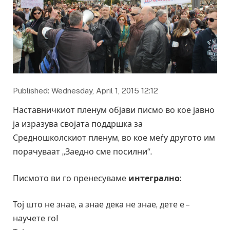
Published: Wednesday, April 1, 2015 12:12
Наставничкиот пленум објави писмо во кое јавно
ја изразува својата поддршка за
Средношколскиот пленум, во кое меѓу другото им
порачуваат „Заедно сме посилни“.
Писмото ви го пренесуваме
интегрално
:
Тој што не знае, а знае дека не знае, дете е –
научете го!