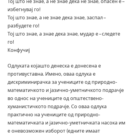
Тој што не знае, а не знае дека не знае, опасен е –
избегнувај го!
Тој што знае, а не знае дека знае, заспал –
разбудете го!
Тој што знае, а знае дека знае, мудар е – следете
го!
Конфучиј
Одлуката којашто денеска е донесена е
противуставна. Имено, оваа одлука е
дискриминирачка за учениците од природно-
математичкото и јазично-уметничкото подрачје
во однос на учениците од општествено-
хуманистичкото подрачје. Со оваа одлука
практично на учениците од природно-
математичката и јазично-уметничката насока им
е оневозможен изборот (едните имаат