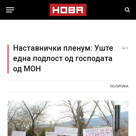
Наставнички пленум: Уште
0
една подлост од господата
од МОН
ПОЛИТИКА