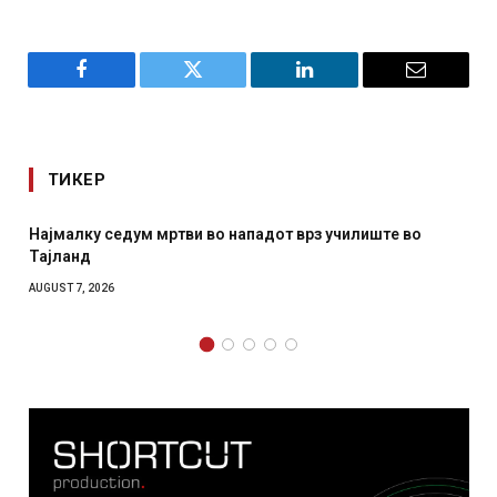
Facebook
Twitter
LinkedIn
Email
ТИКЕР
СОЗИС: Украинците повеќе им веруваат на генералите
отколку на Зеленски
AUGUST 7, 2026