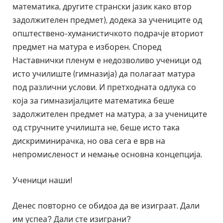
математика, другите странски јазик како втор
задолжителен предмет), додека за учениците од
општествено-хуманистичкото подрачје вториот
предмет на матура е изборен. Според
Наставнички пленум е недозволиво ученици од
исто училиште (гимназија) да полагаат матура
под различни услови. И претходната одлука со
која за гимназијалците математика беше
задолжителен предмет на матура, а за учениците
од стручните училишта не, беше исто така
дискриминирачка, но ова сега е врв на
непромисленост и немање основна концепција.
Ученици наши!
Денес повторно се обидоа да ве изиграат. Дали
им успеа? Дали сте изиграни?