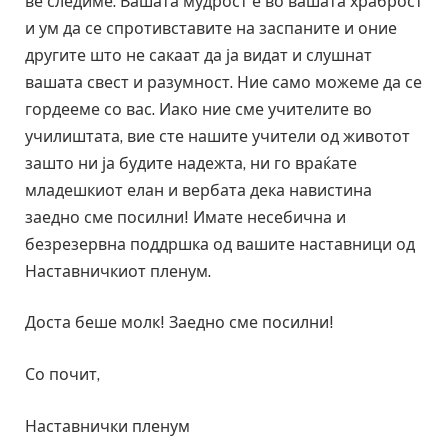
ве следиме. Вашата мудрост е во вашата храброст
и ум да се спротивставите на заспаните и оние
другите што не сакаат да ја видат и слушнат
вашата свест и разумност. Ние само можеме да се
гордееме со вас. Иако ние сме учителите во
училиштата, вие сте нашите учители од животот
зашто ни ја будите надежта, ни го враќате
младешкиот елан и вербата дека навистина
заедно сме посилни! Имате несебична и
безрезервна поддршка од вашите наставници од
Наставничкиот пленум.
Доста беше молк! Заедно сме посилни!
Со почит,
Наставнички пленум