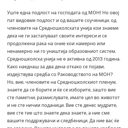
Уште една подлост на господата од МОН! Но овој
пат видовме подлост и од вашите соученици, од
членовите на Средношколската унија кои знаеме
дека не ги застапуваат своите интереси и се
продолжена рака на оние кои намерно или
ненамерно ни го уништија образовниот систем.
Средношколска унија не е активна од 2013 година.
Како наеднаш за два дена откако се појави,
издејствува средба со Раководството на МОН?
Но, вие, членовите на Средношколскиот пленум,
знаете да се борите и ќе се изборите, зашто вие
сте паметни, размислувате, имате цел во животот
и не сте ничии поданици. Вие сте денес мудрите,
вие сте тие што знаете дека знаете, а ние сме
вашите поддржувачи и следбеници. Да ние вас ќе