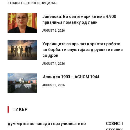
страна на свештеници за…
Јаневска: Во септември ќе има 4.900
првачиња помалку од лани
AUGUST 6, 2026
Украинците за прв пат користат роботи
во борба: ги спуштија зад руските линии
со дрон
AUGUST 4, 2026
Илинден 1903 – АСНОМ 1944
AUGUST 1, 2026
ТИКЕР
СОЗИС: Украинците повеќе им веруваат на генералите
отколку на Зеленски