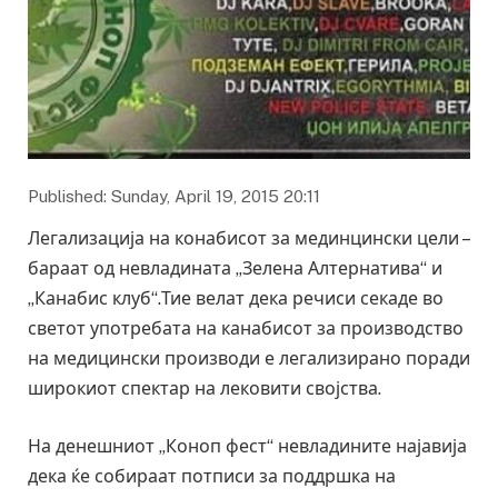
Published: Sunday, April 19, 2015 20:11
Легализација на конабисот за мединцински цели –
бараат од невладината „Зелена Алтернатива“ и
„Канабис клуб“.Тие велат дека речиси секаде во
светот употребата на канабисот за производство
на медицински производи е легализирано поради
широкиот спектар на лековити својства.
На денешниот „Коноп фест“ невладините најавија
дека ќе собираат потписи за поддршка на