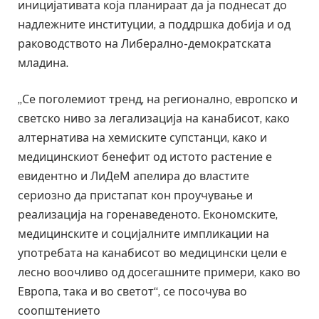
иницијативата која планираат да ја поднесат до
надлежните институции, а поддршка добија и од
раководството на Либерално-демократската
младина.
„Се поголемиот тренд, на регионално, европско и
светско ниво за легализација на канабисот, како
алтернатива на хемиските супстанци, како и
медицинскиот бенефит од истото растение е
евидентно и ЛиДеМ апелира до властите
сериозно да пристапат кон проучување и
реализација на горенаведеното. Економските,
медицинските и социјалните импликации на
употребата на канабисот во медицински цели е
лесно воочливо од досегашните примери, како во
Европа, така и во светот“, се посочува во
соопштението