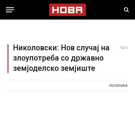
Николовски: Нов случај на
0
злоупотреба со државно
земјоделско земјиште
ПОЛИТИКА