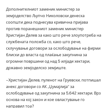
Дополнителниот заменик министер за
земјоделство Љупчо Николовски денеска
соопшти дека поднесува кривична пријава
против поранешниот заменик министер
Христијан Делев за како што рече злоупотреба на
службената положба со, како што рече,
склучување договори за ослободување на фирми
блиски до власта од плаќање закупнина за
огромни површини од над 5 илјади хектари,
државно земјоделско земјиште.
– Христијан Делев, пуленот на Груевски, потпишал
анекс договори со АК „Џумајлија“ за
ослободување од закупнина за 5.642 хектари. Врз
основа на кој закон и кое овластување го
направил тоа?