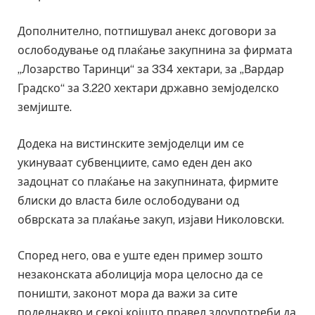
Дополнително, потпишувал анекс договори за
ослободување од плаќање закупнина за фирмата
„Лозарство Таринци“ за 334 хектари, за „Вардар
Градско“ за 3.220 хектари државно земјоделско
земјиште.
Додека на вистинските земјоделци им се
укинуваат субвенциите, само еден ден ако
задоцнат со плаќање на закупнината, фирмите
блиски до власта биле ослободувани од
обврската за плаќање закуп, изјави Николовски.
Според него, ова е уште еден пример зошто
незаконската аболиција мора целосно да се
поништи, законот мора да важи за сите
подеднакво и секој којшто правел злоупотреби да