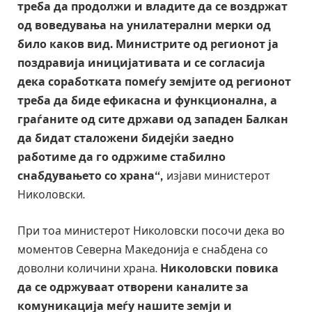
треба да продолжи и владите да се воздржат
од воведувања на унилатерални мерки од
било каков вид. Министрите од регионот ја
поздравија иницијативата и се согласија
дека соработката помеѓу земјите од регионот
треба да биде ефикасна и функционална, а
граѓаните од сите држави од западен Балкан
да бидат сталожени бидејќи заедно
работиме да го одржиме стабилно
снабдувањето со храна“,
изјави министерот
Николовски.
При тоа министерот Николовски посочи дека во
моментов Северна Македонија е снабдена со
доволни количини храна.
Николовски повика
да се одржуваат отворени каналите за
комуникација меѓу нашите земји и