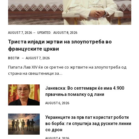
AUGUST 7, 2026
UPDATED:
AUGUST 8, 2026
Триста илјади жртви на злоупотреба во
француските цркви
ВЕСТИ
AUGUST 7, 2026
Папата Лав XIV ќе се сретне со жртвите на злоупотреба од
страна на свештеници за…
Јаневска: Во септември ќе има 4.900
првачиња помалку од лани
AUGUST 6, 2026
Украинците за прв пат користат роботи
во борба: ги спуштија зад руските линии
со дрон
AUGUST 4, 2026