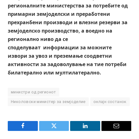
регионалните министерства за потребите од
примарни земјоделски и преработени
прехранбени производи и влезни резерви за
земјоделско производство, а воедно на
регионално ниво да се
споделуваат информации за можните
извори за увоз и преземање соодветни
активности за задоволување на тие потреби
билатерално или мултилатерално.
министри од регионот
Николовски министер за земјоделие
онлајн состанок
Facebook
Twitter
LinkedIn
Email