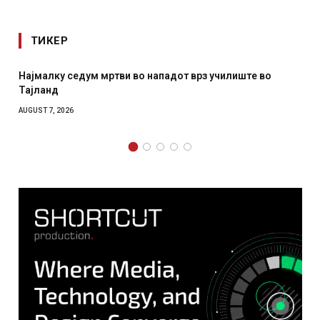
ТИКЕР
падот врз училиште во
СОЗИС: Украинците повеќе им ве
отколку на Зеленски
AUGUST 7, 2026