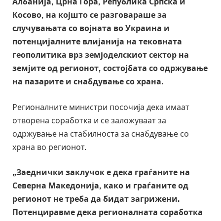
Албанија, Црна Гора, Република Српска и
Косово, на којшто се разговараше за
случувањата со војната во Украина и
потенцијалните влијанија на тековната
геополитика врз земјоделскиот сектор на
земјите од регионот, состојбата со одржување
на пазарите и снабдување со храна.
Регионалните министри посочија дека имаат
отворена соработка и се заложуваат за
одржување на стабилноста за снабдување со
храна во регионот.
„Заеднички заклучок е дека граѓаните на
Северна Македонија, како и граѓаните од
регионот не треба да бидат загрижени.
Потенциравме дека регионалната соработка